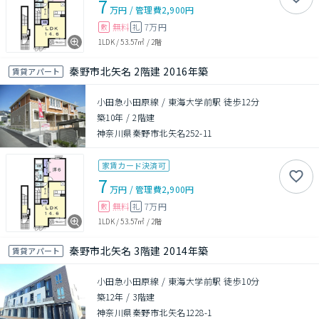
7
万円
/
管理費
2,900円
無料
7万円
敷
礼
1LDK
/
53.57㎡
/
2階
秦野市北矢名 2階建 2016年築
賃貸アパート
小田急小田原線 / 東海大学前駅 徒歩12分
築10年
/
2階建
神奈川県秦野市北矢名252-11
家賃カード決済可
7
万円
/
管理費
2,900円
無料
7万円
敷
礼
1LDK
/
53.57㎡
/
2階
秦野市北矢名 3階建 2014年築
賃貸アパート
小田急小田原線 / 東海大学前駅 徒歩10分
築12年
/
3階建
神奈川県秦野市北矢名1228-1