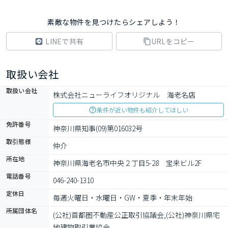
素敵な物件を見つけたらシェアしよう！
LINEで共有
URLをコピー
取扱い会社
取扱い会社
株式会社ニューライフオリジナル　海老名店
条件が近い物件も紹介してほしい
免許番号
神奈川県知事(09)第016032号
取引態様
仲介
所在地
神奈川県海老名市中央２丁目5-28　宝来ビル2F
電話番号
046-240-1310
定休日
毎週火曜日・水曜日・GW・夏季・年末年始
所属団体名
(公社)首都圏不動産公正取引協議会,(公社)神奈川県宅
地建物取引業協会