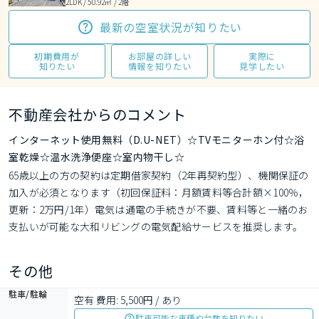
2LDK / 50.92㎡ / 2階
最新の空室状況が知りたい
初期費用が
お部屋の詳しい
実際に
知りたい
情報を知りたい
見学したい
不動産会社からのコメント
インターネット使用無料（D.U-NET）☆TVモニターホン付☆浴
室乾燥☆温水洗浄便座☆室内物干し☆
65歳以上の方の契約は定期借家契約（2年再契約型）、機関保証の
加入が必須となります（初回保証料：月額賃料等合計額×100％，
更新：2万円/1年）電気は通電の手続きが不要、賃料等と一緒のお
支払いが可能な大和リビングの電気配給サービスを推奨します。
（ただしZEH-M物件の場合は大和リビングからの配給に限りま
す）各種情報と現況に差異がある場合は現況優先となります。
その他
駐車/駐輪
空有 費用: 5,500円 / あり
駐車可能な車種や台数を知りたい