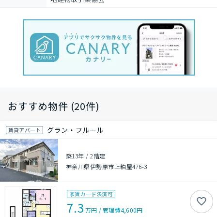
おすすめ物件 (20件)
グラン・フルール
賃貸アパート
築13年
/
2階建
神奈川県伊勢原市上粕屋476-3
家賃カード決済可
7.3
万円
/
管理費
4,600円