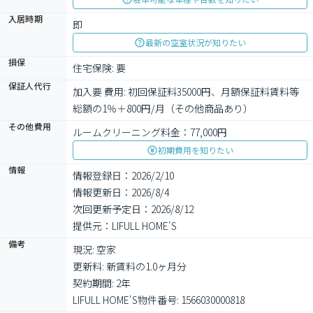
入居時期
即
最新の空室状況が知りたい
損保
住宅保険: 要
保証人代行
加入要 費用: 初回保証料35000円、月額保証料賃料等
総額の1％＋800円/月（その他商品あり）
その他費用
ルームクリーニング料金：77,000円
初期費用を知りたい
情報
情報登録日：2026/2/10
情報更新日：2026/8/4
次回更新予定日：2026/8/12
提供元：LIFULL HOME'S
備考
現況: 空家

更新料: 新賃料の1.0ヶ月分

契約期間: 2年

LIFULL HOME'S物件番号: 1566030000818