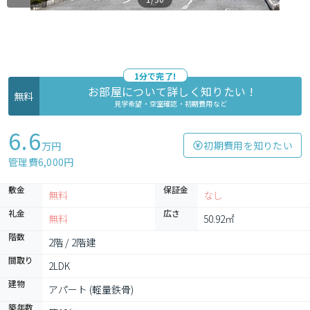
1分で完了!
お部屋について詳しく知りたい !
無料
見学希望・空室確認・初期費用など
6.6
初期費用を知りたい
万円
管理費6,000円
敷金
保証金
無料
なし
礼金
広さ
無料
50.92㎡
階数
2階 / 2階建
間取り
2LDK
建物
アパート (軽量鉄骨)
築年数