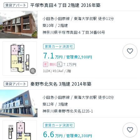
平塚市真田４丁目 2階建 2016年築
賃貸アパート
小田急小田原線 / 東海大学前駅 徒歩11分
築10年
/
2階建
神奈川県平塚市真田４丁目34番66号
家賃カード決済可
7.1
万円
/
管理費
2,900円
無料
7.1万円
敷
礼
1LDK
/
49.14㎡
/
2階
秦野市北矢名 3階建 2014年築
賃貸アパート
小田急小田原線 / 東海大学前駅 徒歩10分
築12年
/
3階建
神奈川県秦野市北矢名1228-1
家賃カード決済可
6.6
万円
/
管理費
2,300円