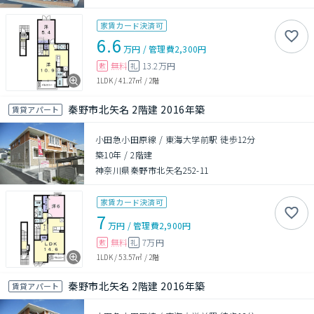
家賃カード決済可
6.6
万円
/
管理費
2,300円
無料
13.2万円
敷
礼
1LDK
/
41.27㎡
/
2階
秦野市北矢名 2階建 2016年築
賃貸アパート
小田急小田原線 / 東海大学前駅 徒歩12分
築10年
/
2階建
神奈川県秦野市北矢名252-11
家賃カード決済可
7
万円
/
管理費
2,900円
無料
7万円
敷
礼
1LDK
/
53.57㎡
/
2階
秦野市北矢名 2階建 2016年築
賃貸アパート