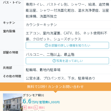
バス・トイレ
専用トイレ、バストイレ別、シャワー、給湯、追焚機
能浴室、シャワー付洗面化粧台、温水洗浄便座、浴室
乾燥機、洗面所独立
キッチン
カウンターキッチン
室内設備
エアコン、室内洗濯置、CATV、BS、ネット使用料不
要、クロゼット、シューズボックス
お部屋の詳しい情報を知りたい
部屋の特徴
バルコニー、二階以上、最上階
写真を送ってほしい
共用部
駐輪場、敷地内駐車場
その他の特徴
公営水道、プロパンガス、下水、駐車場あり
無料で10秒! カンタンお問い合わせ
グランモア柳川
6.6
万円
/
管理費6,000円
無料
無料
敷
礼