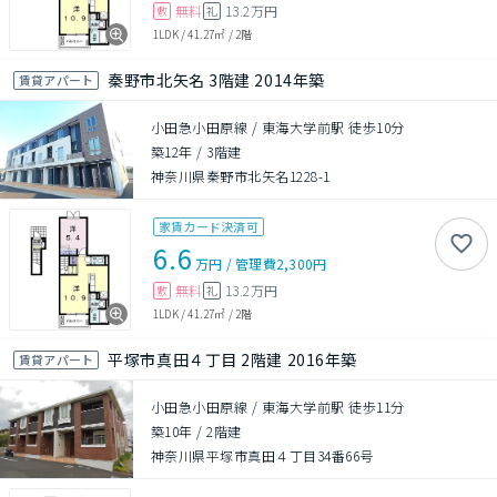
無料
13.2万円
敷
礼
1LDK
/
41.27㎡
/
2階
秦野市北矢名 3階建 2014年築
賃貸アパート
小田急小田原線 / 東海大学前駅 徒歩10分
築12年
/
3階建
神奈川県秦野市北矢名1228-1
家賃カード決済可
6.6
万円
/
管理費
2,300円
無料
13.2万円
敷
礼
1LDK
/
41.27㎡
/
2階
平塚市真田４丁目 2階建 2016年築
賃貸アパート
小田急小田原線 / 東海大学前駅 徒歩11分
築10年
/
2階建
神奈川県平塚市真田４丁目34番66号