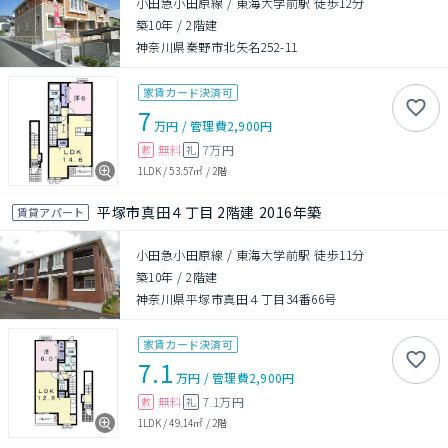
小田急小田原線 / 東海大学前駅 徒歩12分
築10年
/
2階建
神奈川県秦野市北矢名252-11
家賃カード決済可
7
万円
/
管理費
2,900円
無料
7万円
敷
礼
1LDK
/
53.57㎡
/
2階
平塚市真田４丁目 2階建 2016年築
賃貸アパート
小田急小田原線 / 東海大学前駅 徒歩11分
築10年
/
2階建
神奈川県平塚市真田４丁目34番66号
家賃カード決済可
7.1
万円
/
管理費
2,900円
無料
7.1万円
敷
礼
1LDK
/
49.14㎡
/
2階