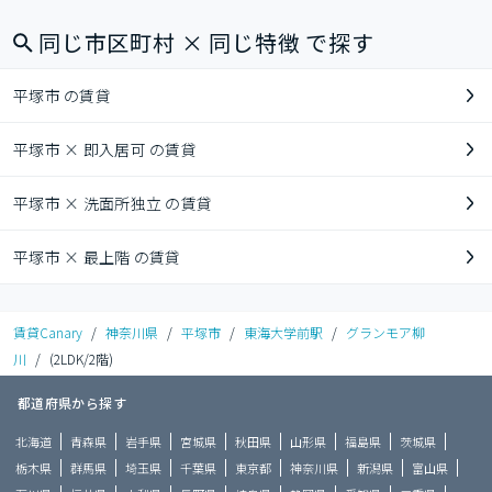
同じ市区町村 × 同じ特徴 で探す
平塚市 の賃貸
平塚市 × 即入居可 の賃貸
平塚市 × 洗面所独立 の賃貸
平塚市 × 最上階 の賃貸
賃貸Canary
/
神奈川県
/
平塚市
/
東海大学前駅
/
グランモア柳
川
/
(2LDK/2階)
都道府県から探す
北海道
青森県
岩手県
宮城県
秋田県
山形県
福島県
茨城県
栃木県
群馬県
埼玉県
千葉県
東京都
神奈川県
新潟県
富山県