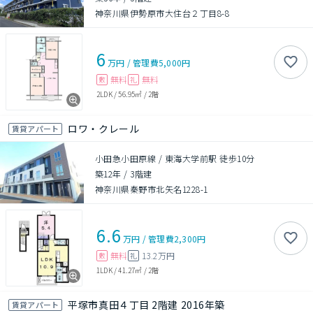
神奈川県伊勢原市大住台２丁目8-8
6
万円
/
管理費
5,000円
無料
無料
敷
礼
2LDK
/
56.95㎡
/
2階
ロワ・クレール
賃貸アパート
小田急小田原線 / 東海大学前駅 徒歩10分
築12年
/
3階建
神奈川県秦野市北矢名1228-1
6.6
万円
/
管理費
2,300円
無料
13.2万円
敷
礼
1LDK
/
41.27㎡
/
2階
平塚市真田４丁目 2階建 2016年築
賃貸アパート