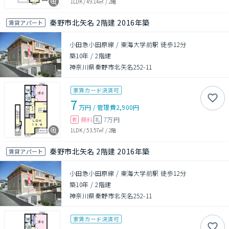
1LDK
/
49.14㎡
/
2階
秦野市北矢名 2階建 2016年築
賃貸アパート
小田急小田原線 / 東海大学前駅 徒歩12分
築10年
/
2階建
神奈川県秦野市北矢名252-11
家賃カード決済可
7
万円
/
管理費
2,900円
無料
7万円
敷
礼
1LDK
/
53.57㎡
/
2階
秦野市北矢名 2階建 2016年築
賃貸アパート
小田急小田原線 / 東海大学前駅 徒歩12分
築10年
/
2階建
神奈川県秦野市北矢名252-11
家賃カード決済可