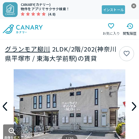
CANARY(カナリー)
物件をアプリでサクサク検索！
インストール
(4.8)
お気に入り
閲覧履歴
グランモア柳川
2LDK/2階/202(神奈川
県平塚市 / 東海大学前駅)の賃貸
画像を拡大
1/30