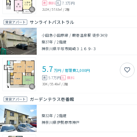
無料
7.3万円
敷
礼
2LDK
/
57.63㎡
/
2階
サンライトパストラル
賃貸アパート
小田急小田原線 / 鶴巻温泉駅 徒歩34分
築37年
/
2階建
神奈川県平塚市岡崎３１６９-３
5.7
万円
/
管理費
2,000円
5.7万円
無料
敷
礼
3DK
/
55.48㎡
/
2階
ガーデンテラス壱番館
賃貸アパート
築32年
/
2階建
神奈川県伊勢原市神戸