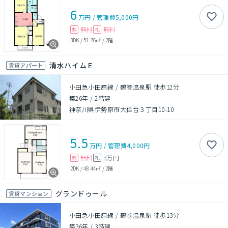
6
万円
/
管理費
5,000円
無料
無料
敷
礼
3DK
/
51.76㎡
/
2階
清水ハイムＥ
賃貸アパート
小田急小田原線 / 鶴巻温泉駅 徒歩12分
築26年
/
2階建
神奈川県伊勢原市大住台３丁目10-10
5.5
万円
/
管理費
4,000円
無料
3万円
敷
礼
2DK
/
48.44㎡
/
2階
グランドゥール
賃貸マンション
小田急小田原線 / 鶴巻温泉駅 徒歩13分
築36年
/
3階建