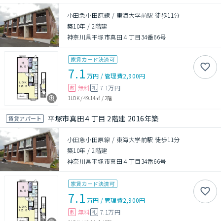
小田急小田原線 / 東海大学前駅 徒歩11分
築10年
/
2階建
神奈川県平塚市真田４丁目34番66号
家賃カード決済可
7.1
万円
/
管理費
2,900円
無料
7.1万円
敷
礼
1LDK
/
49.14㎡
/
2階
平塚市真田４丁目 2階建 2016年築
賃貸アパート
小田急小田原線 / 東海大学前駅 徒歩11分
築10年
/
2階建
神奈川県平塚市真田４丁目34番66号
家賃カード決済可
7.1
万円
/
管理費
2,900円
無料
7.1万円
敷
礼