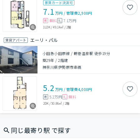
家賃カード決済可
7.1
万円
/
管理費
2,900円
無料
7.1万円
敷
礼
1LDK
/
49.14㎡
/
2階
エーリ・パル
賃貸アパート
小田急小田原線 / 鶴巻温泉駅 徒歩19分
築29年
/
2階建
神奈川県伊勢原市串橋
5.2
万円
/
管理費
4,000円
5.2万円
無料
敷
礼
2DK
/
50.86㎡
/
2階
同じ最寄り駅 で探す