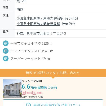
築12年
向き
南西
交通
小田急小田原線 / 東海大学前駅
徒歩25分
小田急小田原線 / 鶴巻温泉駅
徒歩29分
住所
神奈川県平塚市北金目２丁目27-2
平塚市立金目小学校 1126m
コンビニエンスストア 466m
スーパーマーケット 424m
無料で10秒! カンタンお問い合わせ
グランモア柳川
6.6
万円
/
管理費6,000円
無料
無料
敷
礼
2LDK / 50.92㎡ / 2階
最新の空室状況が知りたい