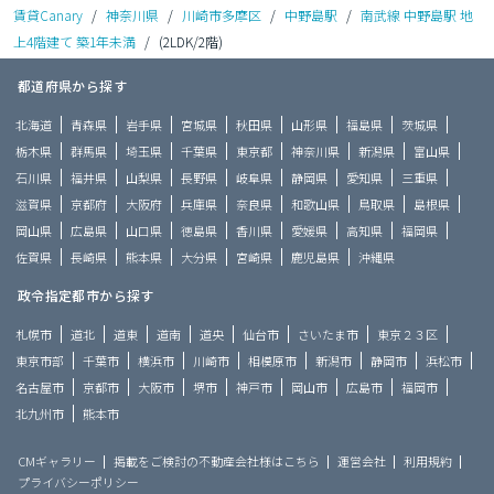
賃貸Canary
/
神奈川県
/
川崎市多摩区
/
中野島駅
/
南武線 中野島駅 地
上4階建て 築1年未満
/
(2LDK/2階)
都道府県から探す
北海道
青森県
岩手県
宮城県
秋田県
山形県
福島県
茨城県
栃木県
群馬県
埼玉県
千葉県
東京都
神奈川県
新潟県
富山県
石川県
福井県
山梨県
長野県
岐阜県
静岡県
愛知県
三重県
滋賀県
京都府
大阪府
兵庫県
奈良県
和歌山県
鳥取県
島根県
岡山県
広島県
山口県
徳島県
香川県
愛媛県
高知県
福岡県
佐賀県
長崎県
熊本県
大分県
宮崎県
鹿児島県
沖縄県
政令指定都市から探す
札幌市
道北
道東
道南
道央
仙台市
さいたま市
東京２３区
東京市部
千葉市
横浜市
川崎市
相模原市
新潟市
静岡市
浜松市
名古屋市
京都市
大阪市
堺市
神戸市
岡山市
広島市
福岡市
北九州市
熊本市
CMギャラリー
掲載をご検討の不動産会社様はこちら
運営会社
利用規約
プライバシーポリシー