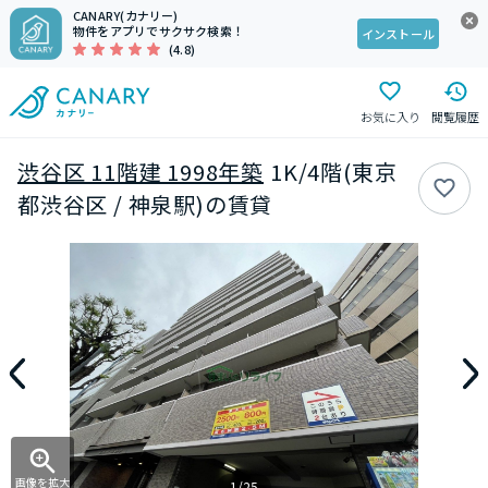
CANARY(カナリー)
物件をアプリでサクサク検索！
インストール
(4.8)
お気に入り
閲覧履歴
渋谷区 11階建 1998年築
1K/4階(東京
都渋谷区 / 神泉駅)の賃貸
画像を拡大
1/25