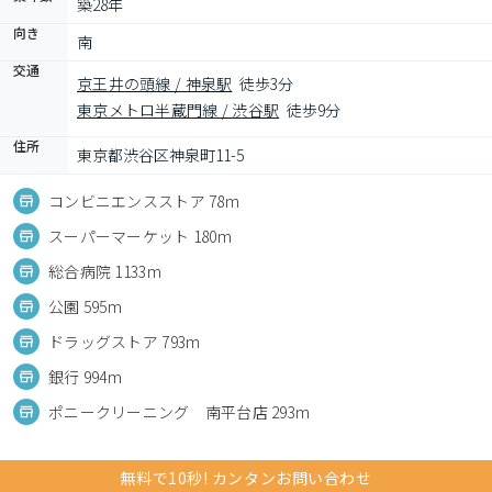
築28年
向き
南
交通
京王井の頭線 / 神泉駅
徒歩3分
東京メトロ半蔵門線 / 渋谷駅
徒歩9分
住所
東京都渋谷区神泉町11-5
コンビニエンスストア 78m
スーパーマーケット 180m
総合病院 1133m
公園 595m
ドラッグストア 793m
銀行 994m
ポニークリーニング 南平台店 293m
無料で10秒! カンタンお問い合わせ