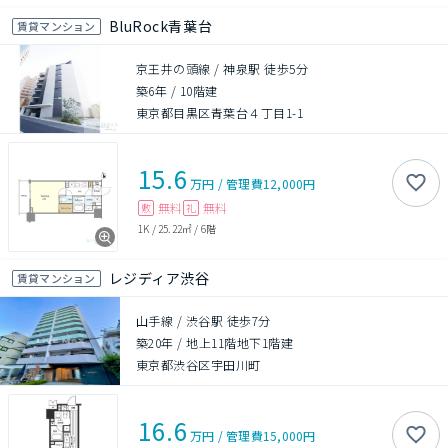
BluRock青葉台
賃貸マンション
京王井の頭線 / 神泉駅 徒歩5分
築6年
/
10階建
東京都目黒区青葉台４丁目1-1
15.6
万円
/
管理費
12,000円
無料
無料
敷
礼
1K
/
25.22㎡
/
6階
レジディア渋谷
賃貸マンション
山手線 / 渋谷駅 徒歩7分
築20年
/
地上11階地下1階建
東京都渋谷区宇田川町
16.6
万円
/
管理費
15,000円