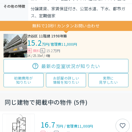
その他の特徴
分譲賃貸、家賃保証付き、公営水道、下水、都市ガ
ス、定期借家
無料で10秒! カンタンお問い合わせ
渋谷区 11階建 1998年築
15.2
万円
/
管理費11,000円
無料
15.2万円
敷
礼
1K / 25.33㎡ / 4階
最新の空室状況が知りたい
初期費用が
お部屋の詳しい
実際に
知りたい
情報を知りたい
見学したい
同じ建物で掲載中の物件 (5件)
16.7
万円
/
管理費
11,000円