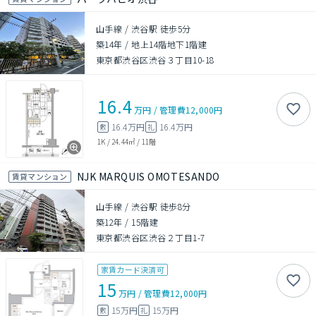
山手線 / 渋谷駅 徒歩5分
築14年
/
地上14階地下1階建
東京都渋谷区渋谷３丁目10-18
16.4
万円
/
管理費
12,000円
16.4万円
16.4万円
敷
礼
1K
/
24.44㎡
/
11階
NJK MARQUIS OMOTESANDO
賃貸マンション
山手線 / 渋谷駅 徒歩8分
築12年
/
15階建
東京都渋谷区渋谷２丁目1-7
家賃カード決済可
15
万円
/
管理費
12,000円
15万円
15万円
敷
礼