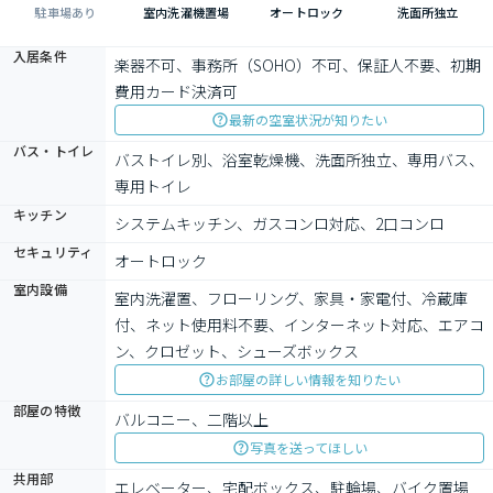
駐車場あり
室内洗濯機置場
オートロック
洗面所独立
入居条件
楽器不可、事務所（SOHO）不可、保証人不要、初期
費用カード決済可
最新の空室状況が知りたい
バス・トイレ
バストイレ別、浴室乾燥機、洗面所独立、専用バス、
専用トイレ
キッチン
システムキッチン、ガスコンロ対応、2口コンロ
セキュリティ
オートロック
室内設備
室内洗濯置、フローリング、家具・家電付、冷蔵庫
付、ネット使用料不要、インターネット対応、エアコ
ン、クロゼット、シューズボックス
お部屋の詳しい情報を知りたい
部屋の特徴
バルコニー、二階以上
写真を送ってほしい
共用部
エレベーター、宅配ボックス、駐輪場、バイク置場