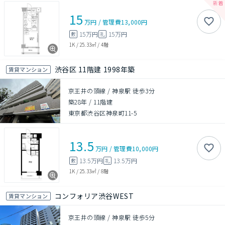
15
万円
/
管理費
13,000円
15万円
15万円
敷
礼
1K
/
25.33㎡
/
4階
渋谷区 11階建 1998年築
賃貸マンション
京王井の頭線 / 神泉駅 徒歩3分
築28年
/
11階建
東京都渋谷区神泉町11-5
13.5
万円
/
管理費
10,000円
13.5万円
13.5万円
敷
礼
1K
/
25.33㎡
/
8階
コンフォリア渋谷WEST
賃貸マンション
京王井の頭線 / 神泉駅 徒歩5分