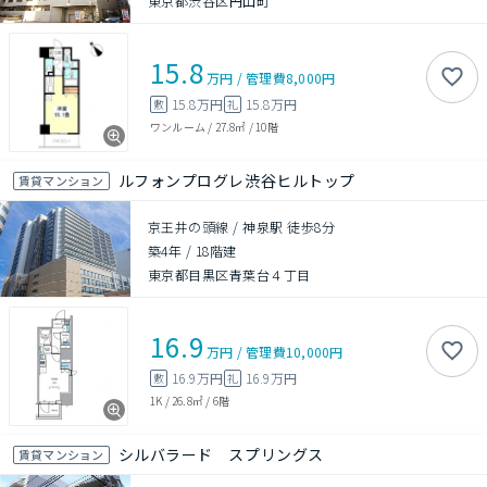
東京都渋谷区円山町
15.8
万円
/
管理費
8,000円
15.8万円
15.8万円
敷
礼
ワンルーム
/
27.8㎡
/
10階
ルフォンプログレ渋谷ヒルトップ
賃貸マンション
京王井の頭線 / 神泉駅 徒歩8分
築4年
/
18階建
東京都目黒区青葉台４丁目
16.9
万円
/
管理費
10,000円
16.9万円
16.9万円
敷
礼
1K
/
26.8㎡
/
6階
シルバラード スプリングス
賃貸マンション