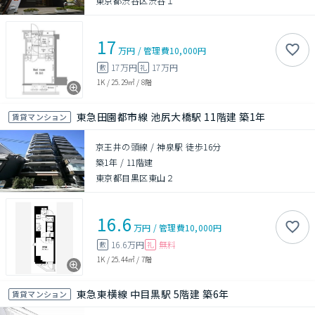
東京都渋谷区渋谷１
17
万円
/
管理費
10,000円
17万円
17万円
敷
礼
1K
/
25.29㎡
/
8階
東急田園都市線 池尻大橋駅 11階建 築1年
賃貸マンション
京王井の頭線 / 神泉駅 徒歩16分
築1年
/
11階建
東京都目黒区東山２
16.6
万円
/
管理費
10,000円
16.6万円
無料
敷
礼
1K
/
25.44㎡
/
7階
東急東横線 中目黒駅 5階建 築6年
賃貸マンション