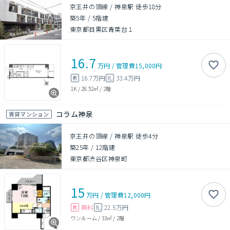
京王井の頭線 / 神泉駅 徒歩18分
築5年
/
5階建
東京都目黒区青葉台１
16.7
万円
/
管理費
15,000円
16.7万円
33.4万円
敷
礼
1K
/
28.52㎡
/
2階
コラム神泉
賃貸マンション
京王井の頭線 / 神泉駅 徒歩4分
築25年
/
12階建
東京都渋谷区神泉町
15
万円
/
管理費
12,000円
無料
22.5万円
敷
礼
ワンルーム
/
33㎡
/
2階