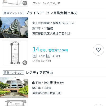
ワンルーム
/
25.05㎡
/
5階
プライムアーバン目黒大橋ヒルズ
賃貸マンション
京王井の頭線 / 神泉駅 徒歩11分
築18年
/
10階建
東京都目黒区大橋２丁目4-16
14
万円
/
管理費
7,000円
14万円
14万円
敷
礼
1K
/
25.38㎡
/
5階
レジディア代官山
賃貸マンション
山手線 / 渋谷駅 徒歩5分
築22年
/
8階建
東京都渋谷区代官山町