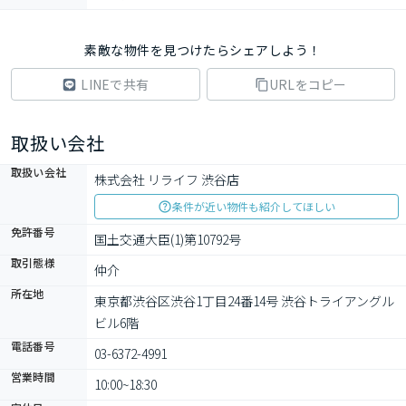
素敵な物件を見つけたらシェアしよう！
LINEで共有
URLをコピー
取扱い会社
取扱い会社
株式会社 リライフ 渋谷店
条件が近い物件も紹介してほしい
免許番号
国土交通大臣(1)第10792号
取引態様
仲介
所在地
東京都渋谷区渋谷1丁目24番14号 渋谷トライアングル
ビル6階
電話番号
03-6372-4991
営業時間
10:00~18:30