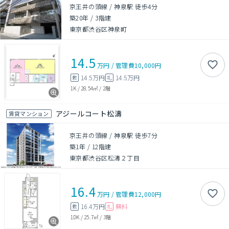
京王井の頭線 / 神泉駅 徒歩4分
築20年
/
3階建
東京都渋谷区神泉町
14.5
万円
/
管理費
10,000円
14.5万円
14.5万円
敷
礼
1K
/
28.54㎡
/
2階
アジールコート松濤
賃貸マンション
京王井の頭線 / 神泉駅 徒歩7分
築1年
/
12階建
東京都渋谷区松濤２丁目
16.4
万円
/
管理費
12,000円
16.4万円
無料
敷
礼
1DK
/
25.7㎡
/
3階