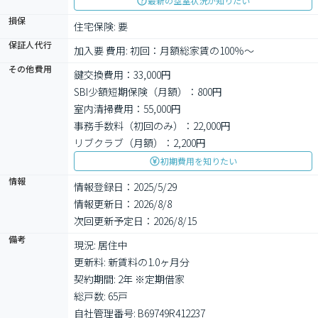
最新の空室状況が知りたい
損保
住宅保険: 要
保証人代行
加入要 費用: 初回：月額総家賃の100％～
その他費用
鍵交換費用：33,000円
SBI少額短期保険（月額）：800円
室内清掃費用：55,000円
事務手数料（初回のみ）：22,000円
リブクラブ（月額）：2,200円
初期費用を知りたい
情報
情報登録日：2025/5/29
情報更新日：2026/8/8
次回更新予定日：2026/8/15
備考
現況: 居住中

更新料: 新賃料の1.0ヶ月分

契約期間: 2年 ※定期借家

総戸数: 65戸

自社管理番号: B69749R412237