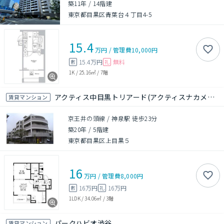
築11年
/
14階建
東京都目黒区青葉台４丁目4-5
15.4
万円
/
管理費
10,000円
15.4万円
無料
敷
礼
1K
/
25.16㎡
/
7階
アクティス中目黒トリアード(アクティスナカメグロトリアード)
賃貸マンション
京王井の頭線 / 神泉駅 徒歩23分
築20年
/
5階建
東京都目黒区上目黒５
16
万円
/
管理費
8,000円
16万円
16万円
敷
礼
1LDK
/
34.06㎡
/
3階
パークハビオ渋谷
賃貸マンション