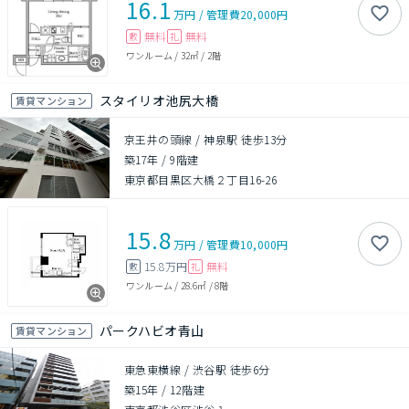
16.1
万円
/
管理費
20,000円
無料
無料
敷
礼
ワンルーム
/
32㎡
/
2階
スタイリオ池尻大橋
賃貸マンション
京王井の頭線 / 神泉駅 徒歩13分
築17年
/
9階建
東京都目黒区大橋２丁目16-26
15.8
万円
/
管理費
10,000円
15.8万円
無料
敷
礼
ワンルーム
/
28.6㎡
/
8階
パークハビオ青山
賃貸マンション
東急東横線 / 渋谷駅 徒歩6分
築15年
/
12階建