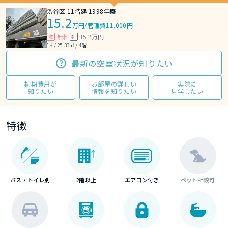
渋谷区 11階建 1998年築
15.2
万円
/
管理費11,000円
無料
15.2万円
敷
礼
1K / 25.33㎡ / 4階
最新の空室状況が知りたい
初期費用が
お部屋の詳しい
実際に
知りたい
情報を知りたい
見学したい
特徴
バス・トイレ別
2階以上
エアコン付き
ペット相談可