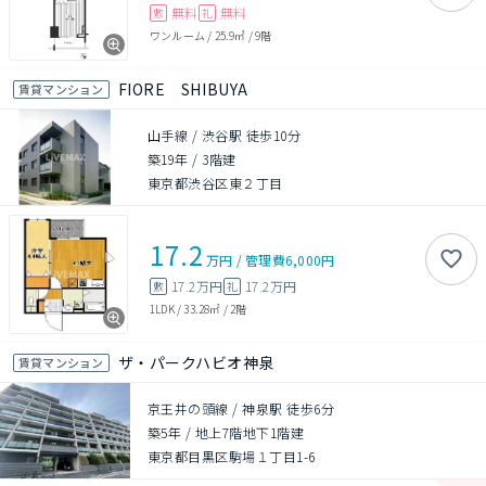
無料
無料
敷
礼
ワンルーム
/
25.9㎡
/
9階
FIORE SHIBUYA
賃貸マンション
山手線 / 渋谷駅 徒歩10分
築19年
/
3階建
東京都渋谷区東２丁目
17.2
万円
/
管理費
6,000円
17.2万円
17.2万円
敷
礼
1LDK
/
33.28㎡
/
2階
ザ・パークハビオ神泉
賃貸マンション
京王井の頭線 / 神泉駅 徒歩6分
築5年
/
地上7階地下1階建
東京都目黒区駒場１丁目1-6