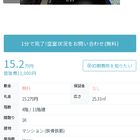
1分で完了!空室状況をお問い合わせ(無料)
15.2
初期費用を知りたい
万円
管理費11,000円
敷金
保証金
無料
なし
礼金
広さ
15.2万円
25.33㎡
階数
4階 / 11階建
間取り
1K
建物
マンション (鉄骨鉄筋)
築年数