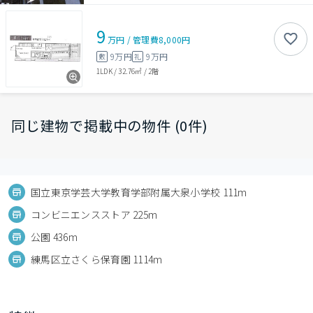
9
万円
/
管理費
8,000円
9万円
9万円
敷
礼
1LDK
/
32.76㎡
/
2階
同じ建物で掲載中の物件 (0件)
国立東京学芸大学教育学部附属大泉小学校 111m
コンビニエンスストア 225m
公園 436m
練馬区立さくら保育園 1114m