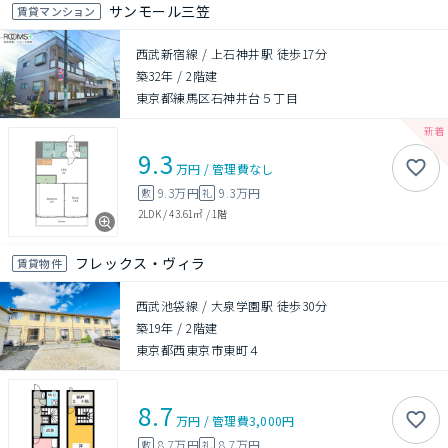
サンモール三笠
賃貸マンション
西武新宿線 / 上石神井駅 徒歩17分
築32年
/
2階建
東京都練馬区石神井台５丁目
9.3
万円
/
管理費
なし
9.3万円
9.3万円
敷
礼
2LDK
/
43.61㎡
/
1階
フレックス・ヴィラ
賃貸物件
西武池袋線 / 大泉学園駅 徒歩30分
築19年
/
2階建
東京都西東京市東町４
8.7
万円
/
管理費
3,000円
8.7万円
8.7万円
敷
礼