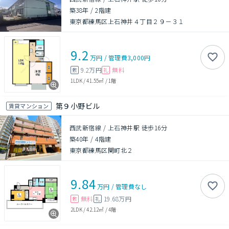
築38年
/
2階建
東京都練馬区上石神井４丁目２９－３１
9.2
万円
/
管理費
3,000円
9.2万円
無料
敷
礼
1LDK
/
41.55㎡
/
1階
第９小野ビル
賃貸マンション
西武新宿線 / 上石神井駅 徒歩16分
築40年
/
4階建
東京都練馬区関町北２
9.84
万円
/
管理費
なし
無料
19.68万円
敷
礼
2LDK
/
42.12㎡
/
4階