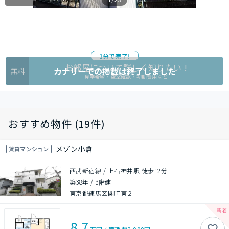
1分で完了!
お部屋について詳しく知りたい !
カナリーでの掲載は終了しました
無料
見学希望・空室確認・初期費用など
おすすめ物件 (19件)
メゾン小倉
賃貸マンション
西武新宿線 / 上石神井駅 徒歩12分
築38年
/
3階建
東京都練馬区関町東２
8.7