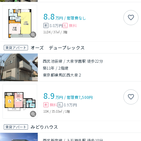
8.8
万円
/
管理費
なし
8.8万円
無料
敷
礼
1LDK
/
37㎡
/
3階
オーズ デュープレックス
賃貸アパート
西武池袋線 / 大泉学園駅 徒歩22分
築11年
/
2階建
東京都練馬区西大泉２
8.9
万円
/
管理費
7,500円
無料
8.9万円
敷
礼
1DK
/
35.03㎡
/
1階
みどりハウス
賃貸アパート
西武新宿線 / 上石神井駅 徒歩10分