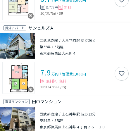
万円
/
管理費
3,000円
8.7万円
無料
敷
礼
2K
/
34.78㎡
/
3階
サンヒルズＡ
賃貸アパート
西武池袋線 / 大泉学園駅 徒歩26分
築35年
/
3階建
東京都練馬区大泉町４
7.9
万円
/
管理費
1,000円
無料
無料
敷
礼
2LDK
/
47.09㎡
/
2階
田中マンション
賃貸マンション
西武新宿線 / 上石神井駅 徒歩13分
築54年
/
3階建
東京都練馬区上石神井４丁目２６－３０