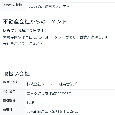
その他の特徴
公営水道、都市ガス、下水
不動産会社からのコメント
駅近で近隣環境良好です！
大泉学園駅は南口にバスのロータリーがあり、西武新宿線もJR中
央線もバスでアクセス可！
取扱い会社
取扱い会社
株式会社ユニホー　練馬営業所
免許番号
国土交通大臣(13)第002205号
取引態様
代理
所在地
東京都練馬区大泉町６丁目29-20