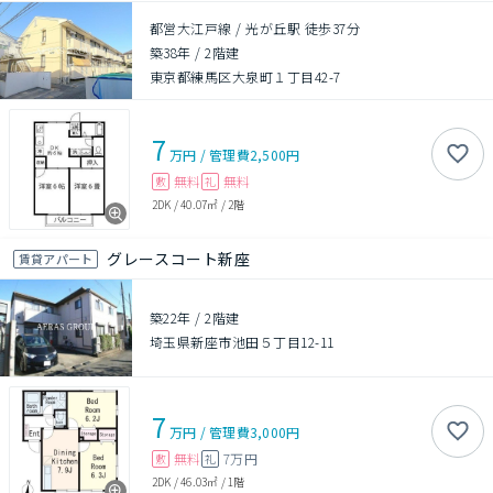
都営大江戸線 / 光が丘駅 徒歩37分
築38年
/
2階建
東京都練馬区大泉町１丁目42-7
7
万円
/
管理費
2,500円
無料
無料
敷
礼
2DK
/
40.07㎡
/
2階
グレースコート新座
賃貸アパート
築22年
/
2階建
埼玉県新座市池田５丁目12-11
7
万円
/
管理費
3,000円
無料
7万円
敷
礼
2DK
/
46.03㎡
/
1階