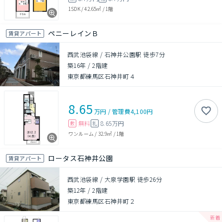
1SDK
/
42.65㎡
/
1階
ペニーレインＢ
賃貸アパート
西武池袋線 / 石神井公園駅 徒歩7分
築16年
/
2階建
東京都練馬区石神井町４
8.65
万円
/
管理費
4,100円
無料
8.65万円
敷
礼
ワンルーム
/
32.9㎡
/
1階
ロータス石神井公園
賃貸アパート
西武池袋線 / 大泉学園駅 徒歩26分
築12年
/
2階建
東京都練馬区石神井町２