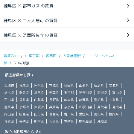
練馬区 × 都市ガス の賃貸
練馬区 × 二人入居可 の賃貸
練馬区 × 洗面所独立 の賃貸
賃貸Canary
/
東京都
/
練馬区
/
大泉学園駅
/
コージーハイムA
棟
/
(2DK/1階)
都道府県から探す
北海道
青森県
岩手県
宮城県
秋田県
山形県
福島県
茨城県
栃木県
群馬県
埼玉県
千葉県
東京都
神奈川県
新潟県
富山県
石川県
福井県
山梨県
長野県
岐阜県
静岡県
愛知県
三重県
滋賀県
京都府
大阪府
兵庫県
奈良県
和歌山県
鳥取県
島根県
岡山県
広島県
山口県
徳島県
香川県
愛媛県
高知県
福岡県
佐賀県
長崎県
熊本県
大分県
宮崎県
鹿児島県
沖縄県
政令指定都市から探す