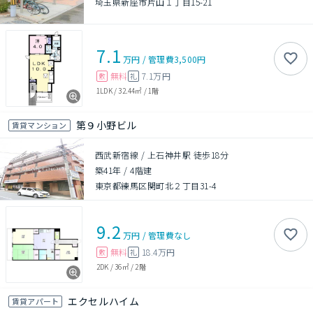
埼玉県新座市片山１丁目15-21
7.1
万円
/
管理費
3,500円
無料
7.1万円
敷
礼
1LDK
/
32.44㎡
/
1階
第９小野ビル
賃貸マンション
西武新宿線 / 上石神井駅 徒歩18分
築41年
/
4階建
東京都練馬区関町北２丁目31-4
9.2
万円
/
管理費
なし
無料
18.4万円
敷
礼
2DK
/
36㎡
/
2階
エクセルハイム
賃貸アパート