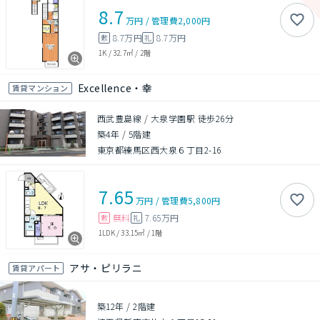
8.7
万円
/
管理費
2,000円
8.7万円
8.7万円
敷
礼
1K
/
32.7㎡
/
2階
Excellence・幸
賃貸マンション
西武豊島線 / 大泉学園駅 徒歩26分
築4年
/
5階建
東京都練馬区西大泉６丁目2-16
7.65
万円
/
管理費
5,800円
無料
7.65万円
敷
礼
1LDK
/
33.15㎡
/
1階
アサ・ピリラニ
賃貸アパート
築12年
/
2階建