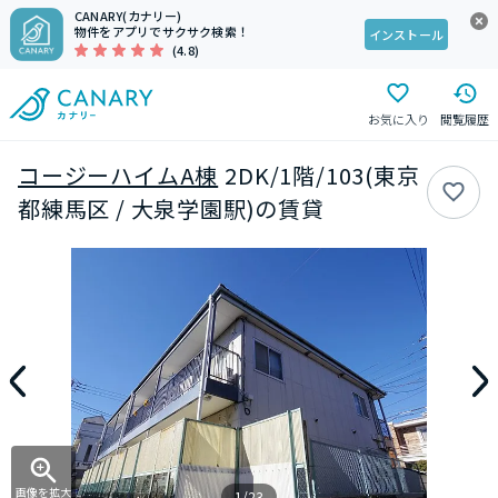
CANARY(カナリー)
物件をアプリでサクサク検索！
インストール
(4.8)
お気に入り
閲覧履歴
コージーハイムA棟
2DK/1階/103(東京
都練馬区 / 大泉学園駅)の賃貸
画像を拡大
1/23