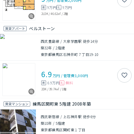
万円
/
管理費
2,000円
9万円
9万円
敷
礼
2LDK
/
46.62㎡
/
2階
ベルストーン
賃貸アパート
西武豊島線 / 大泉学園駅 徒歩14分
築32年
/
2階建
東京都練馬区石神井町７丁目19-10
6.9
万円
/
管理費
3,000円
6.9万円
無料
敷
礼
2DK
/
39.74㎡
/
1階
練馬区関町東 5階建 2008年築
賃貸マンション
西武新宿線 / 上石神井駅 徒歩6分
築18年
/
5階建
東京都練馬区関町東１丁目