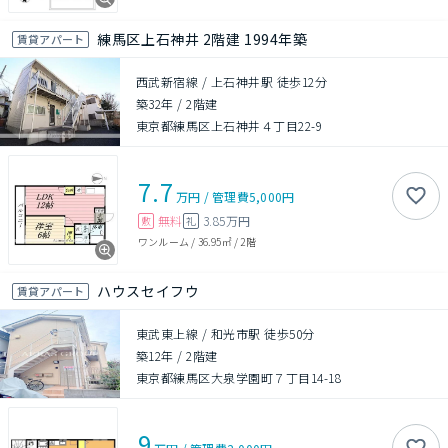
練馬区上石神井 2階建 1994年築
賃貸アパート
西武新宿線 / 上石神井駅 徒歩12分
築32年
/
2階建
東京都練馬区上石神井４丁目22-9
7.7
万円
/
管理費
5,000円
無料
3.85万円
敷
礼
ワンルーム
/
36.95㎡
/
2階
ハウスセイフウ
賃貸アパート
東武東上線 / 和光市駅 徒歩50分
築12年
/
2階建
東京都練馬区大泉学園町７丁目14-18
9