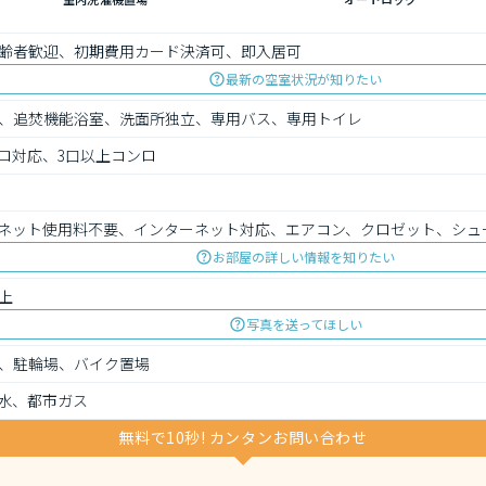
齢者歓迎、初期費用カード決済可、即入居可
最新の空室状況が知りたい
、追焚機能浴室、洗面所独立、専用バス、専用トイレ
ロ対応、3口以上コンロ
ネット使用料不要、インターネット対応、エアコン、クロゼット、シュ
お部屋の詳しい情報を知りたい
上
写真を送ってほしい
、駐輪場、バイク置場
水、都市ガス
無料で10秒! カンタンお問い合わせ