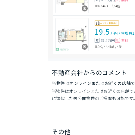
1DK
/
44.41㎡
/
4階
19.5
万円
/
管理費
1
19.5万円
無料
敷
礼
1LDK
/
44.41㎡
/
4階
不動産会社からのコメント
当物件はオンラインまたはお近くの店舗
当物件はオンラインまたはお近くの店舗で
に類似した未公開物件のご提案も可能です
その他