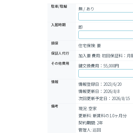
駐車/駐輪
無 / あり
入居時期
即
損保
住宅保険: 要
保証人代行
加入要 費用: 初回保証料：月
その他費用
鍵交換費用：55,000円
情報
情報登録日：2023/6/20
情報更新日：2026/8/8
次回更新予定日：2026/8/15
備考
現況: 空家

更新料: 新賃料の1.0ヶ月分

契約期間: 2年

管理人: 巡回
