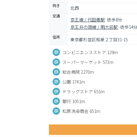
向き
北西
交通
京王線 / 代田橋駅
徒歩8分
京王井の頭線 / 明大前駅
徒歩14
住所
東京都杉並区和泉２丁目31-15
コンビニエンスストア 129m
スーパーマーケット 573m
総合病院 2270m
公園 1741m
ドラッグストア 651m
銀行 1051m
松原洗染商会 651m