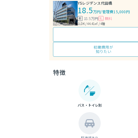
YSレジデンス代田橋
18.5
万円
/
管理費15,000円
18.5万円
無料
敷
礼
1LDK / 44.41㎡ / 4階
初期費用が
知りたい
特徴
バス・トイレ別
駐車場あり