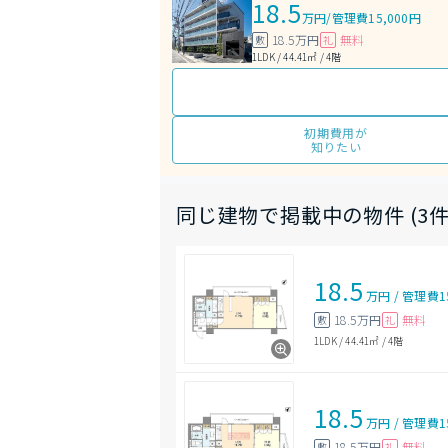
18.5
万円
/
管理費15,000円
18.5万円
無料
敷
礼
1LDK / 44.41㎡ / 4階
初期費用が
知りたい
同じ建物で掲載中の物件 (3件
18.5
万円
/
管理費
1
18.5万円
無料
敷
礼
1LDK
/
44.41㎡
/
4階
18.5
万円
/
管理費
1
18.5万円
無料
敷
礼