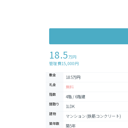
18.5
万円
管理費15,000円
敷金
18.5万円
礼金
無料
階数
4階 / 6階建
間取り
1LDK
建物
マンション (鉄筋コンクリート)
築年数
築5年