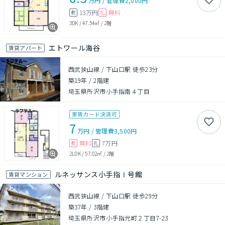
万円
/
管理費
2,000円
13万円
無料
敷
礼
3DK
/
47.54㎡
/
2階
エトワール海谷
賃貸アパート
西武狭山線 / 下山口駅 徒歩23分
築19年
/
2階建
埼玉県所沢市小手指南４丁目
家賃カード決済可
7
万円
/
管理費
3,500円
無料
7万円
敷
礼
2LDK
/
57.02㎡
/
2階
ルネッサンス小手指Ⅰ号館
賃貸マンション
西武狭山線 / 下山口駅 徒歩29分
築37年
/
3階建
埼玉県所沢市小手指元町２丁目7-23