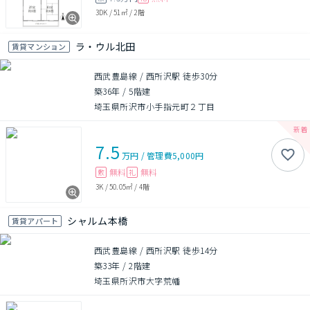
3DK
/
51㎡
/
2階
ラ・ウル北田
賃貸マンション
西武豊島線 / 西所沢駅 徒歩30分
築36年
/
5階建
埼玉県所沢市小手指元町２丁目
7.5
万円
/
管理費
5,000円
無料
無料
敷
礼
3K
/
50.05㎡
/
4階
シャルム本橋
賃貸アパート
西武豊島線 / 西所沢駅 徒歩14分
築33年
/
2階建
埼玉県所沢市大字荒幡