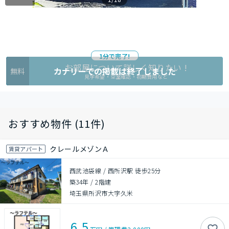
1分で完了!
お部屋について詳しく知りたい !
カナリーでの掲載は終了しました
無料
見学希望・空室確認・初期費用など
おすすめ物件 (11件)
クレールメゾンＡ
賃貸アパート
西武池袋線 / 西所沢駅 徒歩25分
築34年
/
2階建
埼玉県所沢市大字久米
6.5