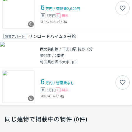
6
万円
/
管理費
2,000円
6万円
無料
敷
礼
2LDK
/
50.81㎡
/
2階
サンロードハイム３号館
賃貸アパート
西武狭山線 / 下山口駅 徒歩10分
築33年
/
2階建
埼玉県所沢市大字山口
6
万円
/
管理費
なし
6万円
無料
敷
礼
2DK
/
46.2㎡
/
2階
同じ建物で掲載中の物件 (0件)