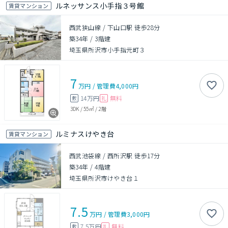
ルネッサンス小手指３号館
賃貸マンション
西武狭山線 / 下山口駅 徒歩28分
築34年
/
3階建
埼玉県所沢市小手指元町３
7
万円
/
管理費
4,000円
14万円
無料
敷
礼
3DK
/
55㎡
/
2階
ルミナスけやき台
賃貸マンション
西武池袋線 / 西所沢駅 徒歩17分
築34年
/
4階建
埼玉県所沢市けやき台１
7.5
万円
/
管理費
3,000円
7.5万円
無料
敷
礼