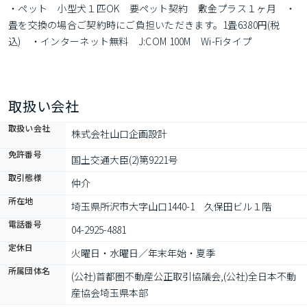
・ペット　小型犬１匹OK　要ペット契約　敷金プラス１ヶ月　・
畳を交換の場合ご契約時にご負担いただきます。1畳6380円(税
込)　・インターネット無料　J:COM 100M　Wi-Fiタイプ
取扱い会社
取扱い会社
株式会社山口企画設計 
免許番号
国土交通大臣(2)第9221号
取引態様
仲介
所在地
埼玉県所沢市大字山口1440-1　久保田ビル１階
電話番号
04-2925-4881
定休日
火曜日・水曜日／年末年始・夏季
所属団体名
(公社)首都圏不動産公正取引協議会,(公社)全日本不動
産協会埼玉県本部