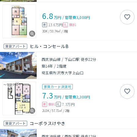
6.8
万円
/
管理費
3,000円
13.6万円
無料
敷
礼
3DK
/
53.74㎡
/
3階
ヒル・コンセールB
賃貸アパート
西武狭山線 / 下山口駅 徒歩22分
築14年
/
2階建
埼玉県所沢市大字上山口
家賃カード決済可
7.3
万円
/
管理費
2,300円
無料
7.3万円
敷
礼
2LDK
/
57.71㎡
/
2階
コーポラスけやき
賃貸アパート
西武池袋線 / 西所沢駅 徒歩12分