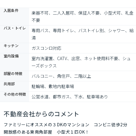
入居条件
楽器不可、二人入居可、保証人不要、小型犬可、礼金
不要
バス・トイレ
専用バス、専用トイレ、バストイレ別、シャワー、給
湯
キッチン
ガスコンロ対応
室内設備
室内洗濯置、CATV、出窓、ネット使用料不要、シュ
ーズボックス
部屋の特徴
バルコニー、角住戸、二階以上
共用部
駐輪場、敷地内駐車場
その他の特徴
公営水道、都市ガス、下水、駐車場あり
不動産会社からのコメント
ファミリーにオススメの３DKのマンション コンビニ徒歩2分
開放感のある東南角部屋 小型犬１匹OK！