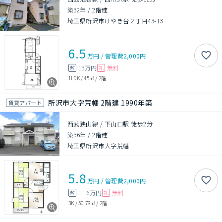
築32年
/
2階建
埼玉県所沢市けやき台２丁目43-13
6.5
万円
/
管理費
2,000円
13万円
無料
敷
礼
1LDK
/
45㎡
/
2階
所沢市大字荒幡 2階建 1990年築
賃貸アパート
西武狭山線 / 下山口駅 徒歩2分
築36年
/
2階建
埼玉県所沢市大字荒幡
5.8
万円
/
管理費
2,000円
11.6万円
無料
敷
礼
3K
/
50.78㎡
/
2階