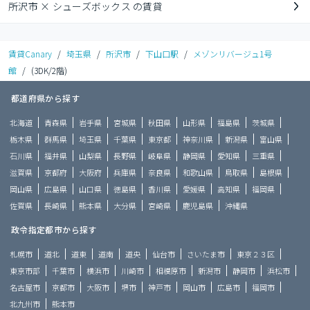
所沢市 × シューズボックス の賃貸
賃貸Canary
/
埼玉県
/
所沢市
/
下山口駅
/
メゾンリバージュ1号
館
/
(3DK/2階)
都道府県から探す
北海道
青森県
岩手県
宮城県
秋田県
山形県
福島県
茨城県
栃木県
群馬県
埼玉県
千葉県
東京都
神奈川県
新潟県
富山県
石川県
福井県
山梨県
長野県
岐阜県
静岡県
愛知県
三重県
滋賀県
京都府
大阪府
兵庫県
奈良県
和歌山県
鳥取県
島根県
岡山県
広島県
山口県
徳島県
香川県
愛媛県
高知県
福岡県
佐賀県
長崎県
熊本県
大分県
宮崎県
鹿児島県
沖縄県
政令指定都市から探す
札幌市
道北
道東
道南
道央
仙台市
さいたま市
東京２３区
東京市部
千葉市
横浜市
川崎市
相模原市
新潟市
静岡市
浜松市
名古屋市
京都市
大阪市
堺市
神戸市
岡山市
広島市
福岡市
北九州市
熊本市