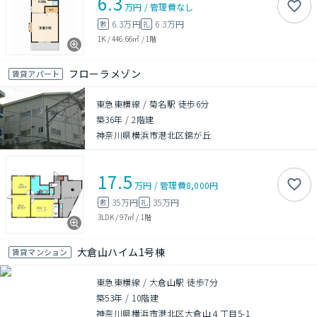
6.3
万円
/
管理費
なし
6.3万円
6.3万円
敷
礼
1K
/
446.66㎡
/
1階
フローラメゾン
賃貸アパート
東急東横線 / 菊名駅 徒歩6分
築36年
/
2階建
神奈川県横浜市港北区錦が丘
17.5
万円
/
管理費
8,000円
35万円
35万円
敷
礼
3LDK
/
97㎡
/
1階
大倉山ハイム1号棟
賃貸マンション
東急東横線 / 大倉山駅 徒歩7分
築53年
/
10階建
神奈川県横浜市港北区大倉山４丁目5-1