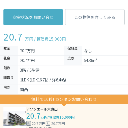
空室状況をお問い合せ
この物件を詳しくみる
20.7
万円 / 管理費
15,000円
敷金
保証金
20.7万円
なし
礼金
広さ
20.7万円
54.36㎡
階数
3階 / 5階建
間取り
1LDK (LDK16.7帖 / 洋6.4帖)
向き
南西
無料で10秒! カンタンお問い合わせ
アソシエール大倉山
20.7
万円
/
管理費15,000円
20.7万円
20.7万円
敷
礼