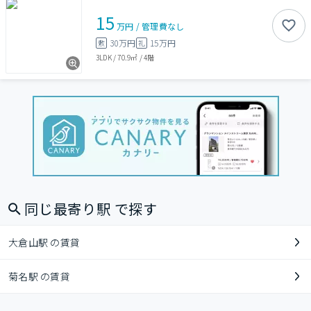
15
万円
/
管理費
なし
30万円
15万円
敷
礼
3LDK
/
70.9㎡
/
4階
同じ最寄り駅 で探す
大倉山駅 の賃貸
菊名駅 の賃貸