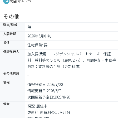
商店街 402m
その他
駐車/駐輪
無
入居時期
2026年8月中旬
損保
住宅保険: 要
保証代行人
加入要 費用: 　レジデンシャルパートナーズ　保証
料：賃料等の５０％（最低２万）、月額保証・事務手
数料：賃料等の１％（更新料無）
その他費用
-
情報
情報登録日:
2026/7/20
情報更新日:
2026/8/7
次回更新予定日:
2026/8/20
備考
現況: 居住中

更新料: 新賃料の1.0ヶ月分
