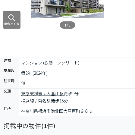
画像を拡大
1/8
建物
マンション (鉄筋コンクリート)
築年数
築2年 (2024年)
駐車場
無
交通
東急東横線 / 大倉山駅
徒歩9分
横浜線 / 菊名駅
徒歩15分
住所
神奈川県横浜市港北区大豆戸町９８５
掲載中の物件(
1
件)