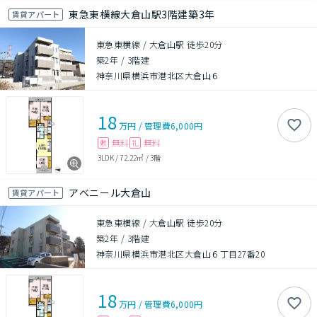
東急東横線大倉山駅3階建築3年
賃貸アパート
東急東横線 / 大倉山駅 徒歩20分
築2年
/
3階建
神奈川県横浜市港北区大倉山６
18
万円
/
管理費
6,000円
無料
無料
敷
礼
3LDK
/
72.22㎡
/
3階
アベニール大倉山
賃貸アパート
東急東横線 / 大倉山駅 徒歩20分
築2年
/
3階建
神奈川県横浜市港北区大倉山６丁目27番20
18
万円
/
管理費
6,000円