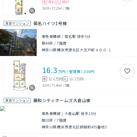
無料
無料
敷
礼
3LDK
/
72.22㎡
/
3階
菊名ハイツ1号棟
賃貸マンション
東急東横線 / 菊名駅 徒歩5分
築46年
/
7階建
神奈川県横浜市港北区大豆戸町４８０-１
16.3
万円
/
管理費
7,000円
32.6万円
16.3万円
敷
礼
3LDK
/
71.46㎡
/
5階
藤和シティホームズ大倉山東
賃貸マンション
東急東横線 / 大倉山駅 徒歩15分
築28年
/
7階建
神奈川県横浜市港北区師岡町495番地5