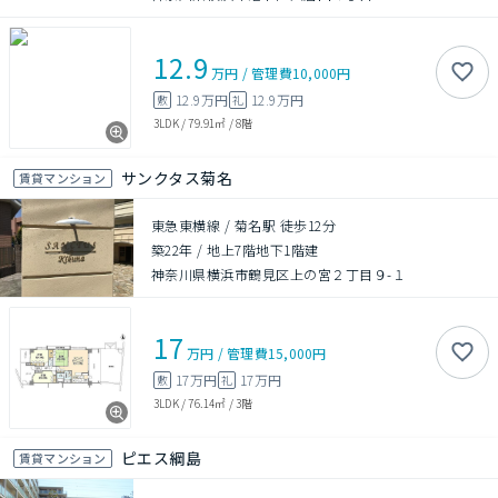
12.9
万円
/
管理費
10,000円
12.9万円
12.9万円
敷
礼
3LDK
/
79.91㎡
/
8階
サンクタス菊名
賃貸マンション
東急東横線 / 菊名駅 徒歩12分
築22年
/
地上7階地下1階建
神奈川県横浜市鶴見区上の宮２丁目９-１
17
万円
/
管理費
15,000円
17万円
17万円
敷
礼
3LDK
/
76.14㎡
/
3階
ピエス綱島
賃貸マンション