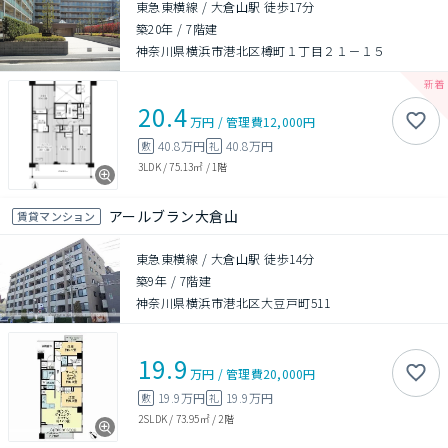
東急東横線 / 大倉山駅 徒歩17分
築20年
/
7階建
神奈川県横浜市港北区樽町１丁目２１－１５
20.4
万円
/
管理費
12,000円
40.8万円
40.8万円
敷
礼
3LDK
/
75.13㎡
/
1階
アールブラン大倉山
賃貸マンション
東急東横線 / 大倉山駅 徒歩14分
築9年
/
7階建
神奈川県横浜市港北区大豆戸町511
19.9
万円
/
管理費
20,000円
19.9万円
19.9万円
敷
礼
2SLDK
/
73.95㎡
/
2階