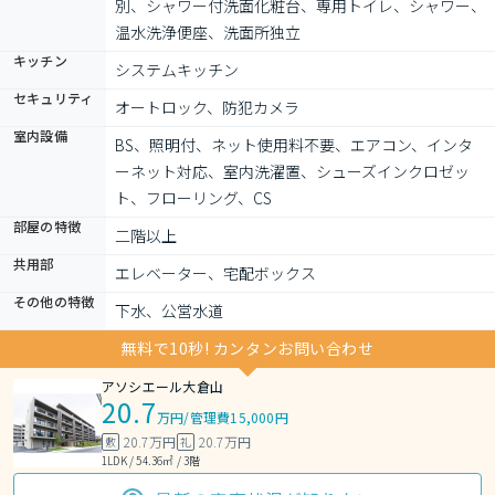
別、シャワー付洗面化粧台、専用トイレ、シャワー、
温水洗浄便座、洗面所独立
キッチン
システムキッチン
セキュリティ
オートロック、防犯カメラ
室内設備
BS、照明付、ネット使用料不要、エアコン、インタ
ーネット対応、室内洗濯置、シューズインクロゼッ
ト、フローリング、CS
部屋の特徴
二階以上
共用部
エレベーター、宅配ボックス
その他の特徴
下水、公営水道
無料で10秒! カンタンお問い合わせ
アソシエール大倉山
20.7
万円
/
管理費15,000円
20.7万円
20.7万円
敷
礼
1LDK / 54.36㎡ / 3階