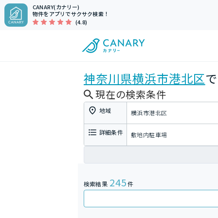
CANARY(カナリー)
物件をアプリでサクサク検索！
(4.8)
神奈川県
横浜市港北区
で
現在の検索条件
地域
横浜市港北区
詳細条件
敷地内駐車場
245
検索結果
件