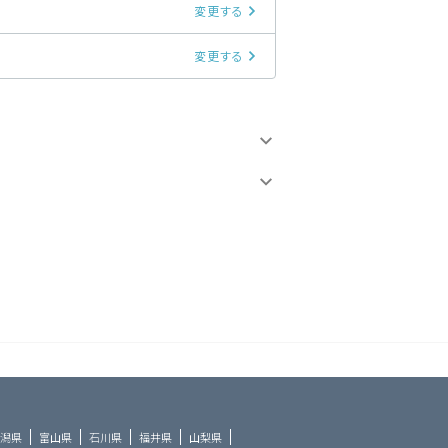
変更する
変更する
潟県
富山県
石川県
福井県
山梨県