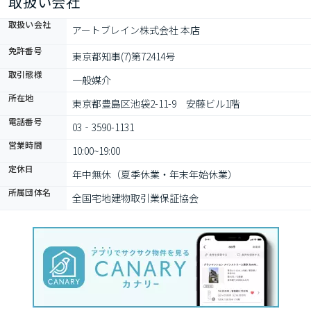
取扱い会社
取扱い会社
アートブレイン株式会社 本店
免許番号
東京都知事(7)第72414号
取引態様
一般媒介
所在地
東京都豊島区池袋2-11-9　安藤ビル1階
電話番号
03‐3590-1131
営業時間
10:00~19:00
定休日
年中無休（夏季休業・年末年始休業）
所属団体名
全国宅地建物取引業保証協会