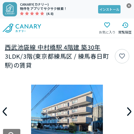
CANARY(カナリー)
物件をアプリでサクサク検索！
インストール
(4.8)
お気に入り
閲覧履歴
西武池袋線 中村橋駅 4階建 築30年
3LDK/3階(東京都練馬区 / 練馬春日町
駅)の賃貸