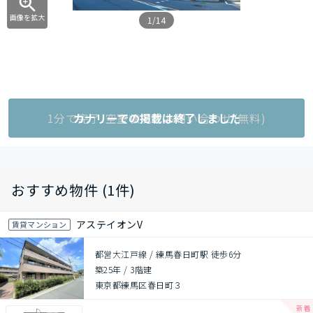
画像を拡大
1/14
1分で完了!空室状況をお問い合わせ(無料)
カナリーでの掲載は終了しました
おすすめ物件 (1件)
アステイオンV
賃貸マンション
都営大江戸線 / 練馬春日町駅 徒歩6分
築25年
/
3階建
東京都練馬区春日町３