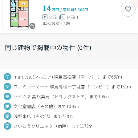
14
万円
/
管理費
5,000円
14万円
14万円
敷
礼
2LDK
/
61.07㎡
/
2階
同じ建物で掲載中の物件 (0件)
maruetsu(マルエツ) 練馬高松店（スーパー）まで687m
ファミリーマート 練馬高松一丁目店（コンビニ）まで151m
セイムス 高松薬局（ドラッグストア）まで106m
文化堂書店（その他）まで1010m
浅野米店（その他）まで728m
さいとうクリニック（病院）まで1172m