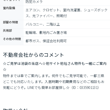
防犯カメラ
室内設備
エアコン、クロゼット、室内洗濯置、シューズボック
ス、光ファイバー、照明付
部屋の特徴
バルコニー、二階以上
共用部
駐輪場、敷地内ごみ置き場
その他の特徴
都市ガス、保証会社利用可
不動産会社からのコメント
☆ご見学は池袋の当店へ☆他サイト他社さん物件も一緒にご案内
☆
物件までは車でご案内します。何件でもご見学可能で、一都三県
どこでも対応いたします。入居時期や初期費用などのご相談もお
気軽にどうぞ。LINEでも簡単お部屋探し☆（ID：0335901131）