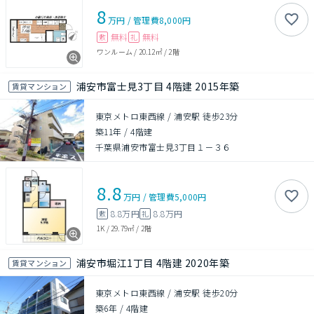
8
万円
/
管理費
8,000円
無料
無料
敷
礼
ワンルーム
/
20.12㎡
/
2階
浦安市富士見3丁目 4階建 2015年築
賃貸マンション
東京メトロ東西線 / 浦安駅 徒歩23分
築11年
/
4階建
千葉県浦安市富士見3丁目１－３６
8.8
万円
/
管理費
5,000円
8.8万円
8.8万円
敷
礼
1K
/
29.79㎡
/
2階
浦安市堀江1丁目 4階建 2020年築
賃貸マンション
東京メトロ東西線 / 浦安駅 徒歩20分
築6年
/
4階建