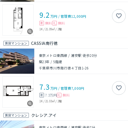
9.2
万円
/
管理費
12,000円
無料
無料
敷
礼
1K
/
21.09㎡
/
2階
CASSIA南行徳
賃貸マンション
東京メトロ東西線 / 浦安駅 徒歩20分
築23年
/
5階建
千葉県市川市南行徳４丁目1-26
7.3
万円
/
管理費
7,000円
7.3万円
無料
敷
礼
1K
/
21.03㎡
/
2階
クレシア.アイ
賃貸マンション
東京メトロ東西線 / 浦安駅 徒歩7分