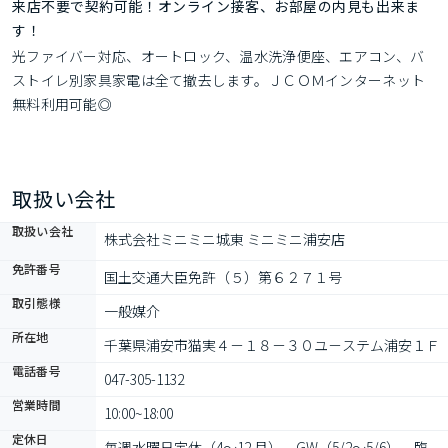
来店不要で契約可能！オンライン接客、お部屋の内見も出来ま
す！
光ファイバー対応、オートロック、温水洗浄便座、エアコン、バ
ストイレ別家具家電は全て撤去します。ＪＣＯＭインターネット
無料利用可能◎
取扱い会社
取扱い会社
株式会社ミニミニ城東 ミニミニ浦安店
免許番号
国土交通大臣免許（５）第６２７１号
取引態様
一般媒介
所在地
千葉県浦安市猫実４－１８－３０ユ－ステム浦安１Ｆ
電話番号
047-305-1132
営業時間
10:00~18:00
定休日
毎週水曜日定休（4～12 月）、GW（5/2～5/6）、臨