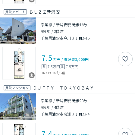
ＢＵＺＺ新浦安
賃貸アパート
京葉線 / 新浦安駅 徒歩16分
築9年
/
2階建
千葉県浦安市今川３丁目2-15
7.5
万円
/
管理費
3,000円
7.5万円
7.5万円
敷
礼
1K
/
19.85㎡
/
2階
ＤＵＦＦＹ ＴＯＫＹＯＢＡＹ
賃貸マンション
京葉線 / 新浦安駅 徒歩28分
築8年
/
4階建
千葉県浦安市高洲３丁目22-4
7.4