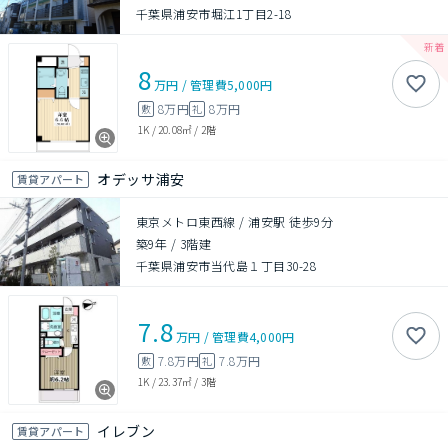
千葉県浦安市堀江1丁目2-18
8
万円
/
管理費
5,000円
8万円
8万円
敷
礼
1K
/
20.08㎡
/
2階
オデッサ浦安
賃貸アパート
東京メトロ東西線 / 浦安駅 徒歩9分
築9年
/
3階建
千葉県浦安市当代島１丁目30-28
7.8
万円
/
管理費
4,000円
7.8万円
7.8万円
敷
礼
1K
/
23.37㎡
/
3階
イレブン
賃貸アパート