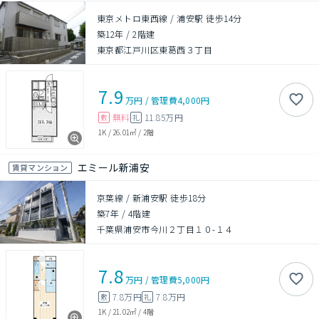
東京メトロ東西線 / 浦安駅 徒歩14分
築12年
/
2階建
東京都江戸川区東葛西３丁目
7.9
万円
/
管理費
4,000円
無料
11.85万円
敷
礼
1K
/
26.01㎡
/
2階
エミール新浦安
賃貸マンション
京葉線 / 新浦安駅 徒歩18分
築7年
/
4階建
千葉県浦安市今川２丁目１０-１４
7.8
万円
/
管理費
5,000円
7.8万円
7.8万円
敷
礼
1K
/
21.02㎡
/
4階