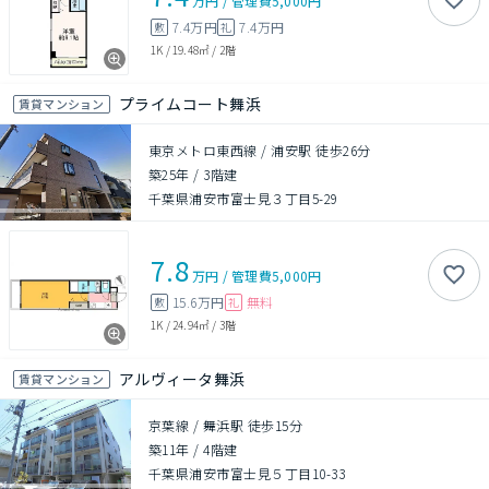
万円
/
管理費
5,000円
7.4万円
7.4万円
敷
礼
1K
/
19.48㎡
/
2階
プライムコート舞浜
賃貸マンション
東京メトロ東西線 / 浦安駅 徒歩26分
築25年
/
3階建
千葉県浦安市富士見３丁目5-29
7.8
万円
/
管理費
5,000円
15.6万円
無料
敷
礼
1K
/
24.94㎡
/
3階
アルヴィータ舞浜
賃貸マンション
京葉線 / 舞浜駅 徒歩15分
築11年
/
4階建
千葉県浦安市富士見５丁目10-33