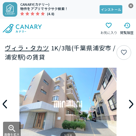
CANARY(カナリー)
物件をアプリでサクサク検索！
インストール
(4.8)
お気に入り
閲覧履歴
ヴィラ・タカツ
1K/3階(千葉県浦安市 /
浦安駅)の賃貸
画像を拡大
1/18