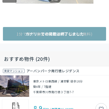
1分で完了!空室状況をお問い合わせ(無料)
カナリーでの掲載は終了しました
おすすめ物件 (20件)
アーバンパーク南行徳レジデンス
賃貸マンション
東京メトロ東西線 / 浦安駅 徒歩16分
築4年
/
7階建
千葉県市川市南行徳３丁目7-7
8.9