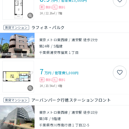
万円
/
管理費
15,000円
無料
無料
敷
礼
1K
/
22.26㎡
/
7階
ラフィネ・パルク
賃貸マンション
東京メトロ東西線 / 浦安駅 徒歩19分
築24年
/
5階建
千葉県浦安市猫実１丁目
7
万円
/
管理費
5,000円
無料
無料
敷
礼
1K
/
20.54㎡
/
4階
アーバンパーク行徳ステーションフロント
賃貸マンション
東京メトロ東西線 / 浦安駅 徒歩18分
築3年
/
9階建
千葉県市川市南行徳１丁目22-5