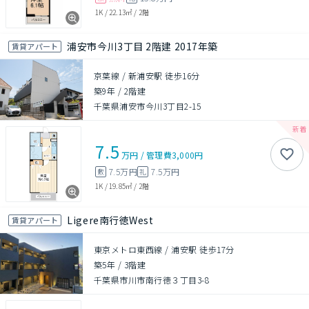
1K
/
22.13㎡
/
2階
浦安市今川3丁目 2階建 2017年築
賃貸アパート
京葉線 / 新浦安駅 徒歩16分
築9年
/
2階建
千葉県浦安市今川3丁目2-15
7.5
万円
/
管理費
3,000円
7.5万円
7.5万円
敷
礼
1K
/
19.85㎡
/
2階
Ligere南行徳West
賃貸アパート
東京メトロ東西線 / 浦安駅 徒歩17分
築5年
/
3階建
千葉県市川市南行徳３丁目3-8