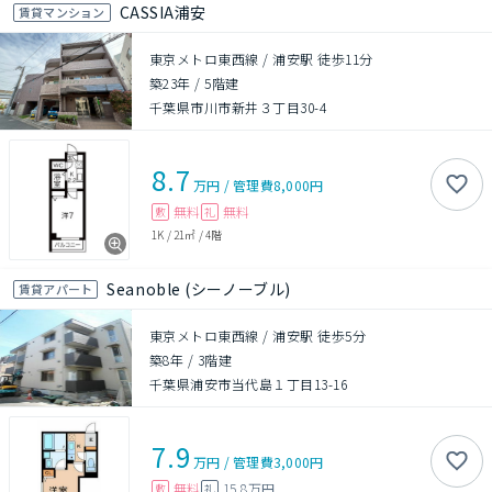
CASSIA浦安
賃貸マンション
東京メトロ東西線 / 浦安駅 徒歩11分
築23年
/
5階建
千葉県市川市新井３丁目30-4
8.7
万円
/
管理費
8,000円
無料
無料
敷
礼
1K
/
21㎡
/
4階
Seanoble (シーノーブル)
賃貸アパート
東京メトロ東西線 / 浦安駅 徒歩5分
築8年
/
3階建
千葉県浦安市当代島１丁目13-16
7.9
万円
/
管理費
3,000円
無料
15.8万円
敷
礼