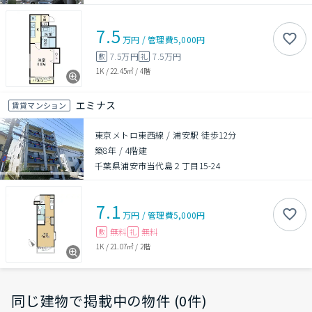
7.5
万円
/
管理費
5,000円
7.5万円
7.5万円
敷
礼
1K
/
22.45㎡
/
4階
エミナス
賃貸マンション
東京メトロ東西線 / 浦安駅 徒歩12分
築8年
/
4階建
千葉県浦安市当代島２丁目15-24
7.1
万円
/
管理費
5,000円
無料
無料
敷
礼
1K
/
21.07㎡
/
2階
同じ建物で掲載中の物件 (0件)