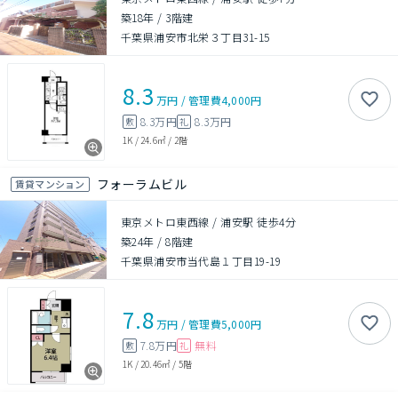
築18年
/
3階建
千葉県浦安市北栄３丁目31-15
8.3
万円
/
管理費
4,000円
8.3万円
8.3万円
敷
礼
1K
/
24.6㎡
/
2階
フォーラムビル
賃貸マンション
東京メトロ東西線 / 浦安駅 徒歩4分
築24年
/
8階建
千葉県浦安市当代島１丁目19-19
7.8
万円
/
管理費
5,000円
7.8万円
無料
敷
礼
1K
/
20.46㎡
/
5階