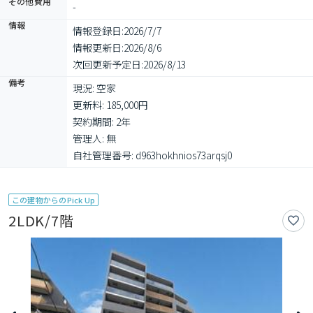
その他費用
-
情報
情報登録日:
2026/7/7
情報更新日:
2026/8/6
次回更新予定日:
2026/8/13
備考
現況: 空家

更新料: 185,000円

契約期間: 2年

管理人: 無

自社管理番号: d963hokhnios73arqsj0
この建物からのPick Up
2LDK/7階