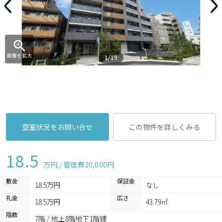
画像を拡大
1/19
空室状況をお問い合せ
この物件を詳しくみる
18.5
万円 / 管理費
20,000円
敷金
保証金
18.5万円
なし
礼金
広さ
18.5万円
43.79㎡
階数
7階 / 地上8階地下1階建