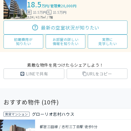
18.5
万円
/
管理費20,000円
18.5万円
18.5万円
敷
礼
2LDK / 43.79㎡ / 7階
最新の空室状況が知りたい
初期費用が
お部屋の詳しい
実際に
知りたい
情報を知りたい
見学したい
素敵な物件を見つけたらシェアしよう！
LINEで共有
URLをコピー
おすすめ物件 (
10
件)
グローリオ志村ハウス
賃貸マンション
都営三田線 / 志村三丁目駅 徒歩9分