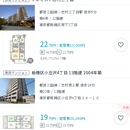
都営三田線 / 志村三丁目駅 徒歩9分
築6年
/
12階建
東京都板橋区坂下2丁目
22
万円
/
管理費
15,000円
44万円
22万円
敷
礼
3LDK
/
73.27㎡
/
9階
板橋区小豆沢4丁目 13階建 2004年築
賃貸マンション
都営三田線 / 志村坂上駅 徒歩14分
築22年
/
13階建
東京都板橋区小豆沢4丁目２４－１０
19
万円
/
管理費
20,000円
19万円
19万円
敷
礼