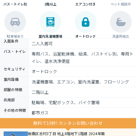
バス・トイレ別
2階以上
エアコン付き
ペット相談可
駐車場あり
室内洗濯機置場
オートロック
洗面所独立
入居条件
二人入居可
バス・トイレ
専用バス、浴室乾燥機、給湯、バストイレ別、専用ト
イレ、温水洗浄便座
セキュリティ
オートロック
室内設備
洗濯機置場、エアコン、室内洗濯置、フローリング
部屋の特徴
二階以上
共用部
駐輪場、宅配ボックス、バイク置場
その他の特徴
都市ガス
無料で10秒! カンタンお問い合わせ
板橋区志村3丁目 地上8階地下1階建 2024年築