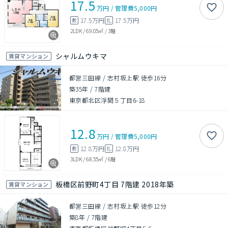
17.5
万円
/
管理費
5,000円
17.5万円
17.5万円
敷
礼
2LDK
/
69.05㎡
/
3階
シャルムウキマ
賃貸マンション
都営三田線 / 志村坂上駅 徒歩16分
築35年
/
7階建
東京都北区浮間５丁目6-18
12.8
万円
/
管理費
5,000円
12.8万円
12.8万円
敷
礼
3LDK
/
68.55㎡
/
6階
板橋区前野町4丁目 7階建 2018年築
賃貸マンション
都営三田線 / 志村坂上駅 徒歩12分
築8年
/
7階建