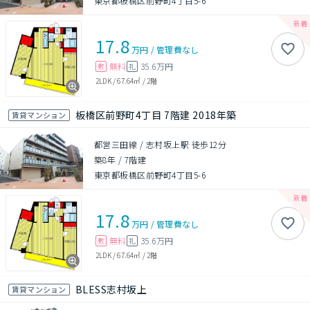
東京都板橋区前野町4丁目5-6
17.8
万円
/
管理費
なし
無料
35.6万円
敷
礼
2LDK
/
67.64㎡
/
2階
板橋区前野町4丁目 7階建 2018年築
賃貸マンション
都営三田線 / 志村坂上駅 徒歩12分
築8年
/
7階建
東京都板橋区前野町4丁目5-6
17.8
万円
/
管理費
なし
無料
35.6万円
敷
礼
2LDK
/
67.64㎡
/
2階
BLESS志村坂上
賃貸マンション