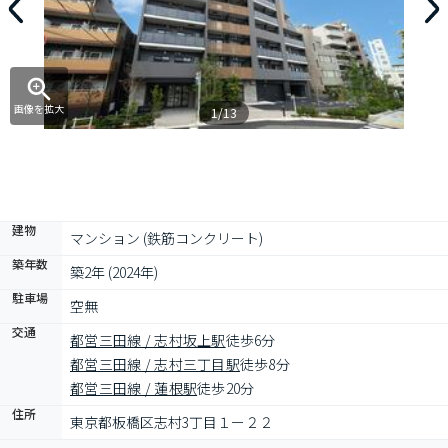
画像を拡大
1/13
建物
マンション (鉄筋コンクリート)
築年数
築2年 (2024年)
駐車場
空無
交通
都営三田線 / 志村坂上駅
徒歩6分
都営三田線 / 志村三丁目駅
徒歩8分
都営三田線 / 蓮根駅
徒歩20分
住所
東京都板橋区志村3丁目１ー２２