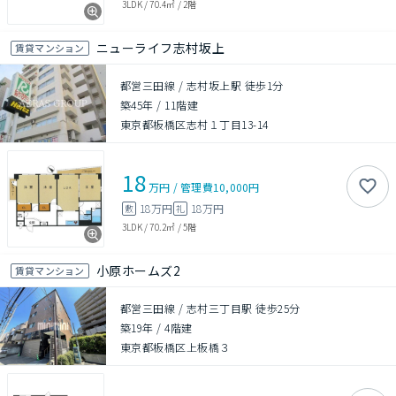
3LDK
/
70.4㎡
/
2階
ニューライフ志村坂上
賃貸マンション
都営三田線 / 志村坂上駅 徒歩1分
築45年
/
11階建
東京都板橋区志村１丁目13-14
18
万円
/
管理費
10,000円
18万円
18万円
敷
礼
3LDK
/
70.2㎡
/
5階
小原ホームズ2
賃貸マンション
都営三田線 / 志村三丁目駅 徒歩25分
築19年
/
4階建
東京都板橋区上板橋３