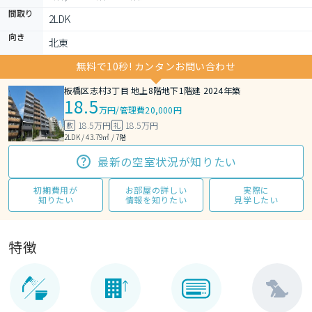
間取り
2LDK 
向き
北東
無料で10秒! カンタンお問い合わせ
板橋区志村3丁目 地上8階地下1階建 2024年築
18.5
万円
/
管理費20,000円
18.5万円
18.5万円
敷
礼
2LDK / 43.79㎡ / 7階
最新の空室状況が知りたい
初期費用が
お部屋の詳しい
実際に
知りたい
情報を知りたい
見学したい
特徴