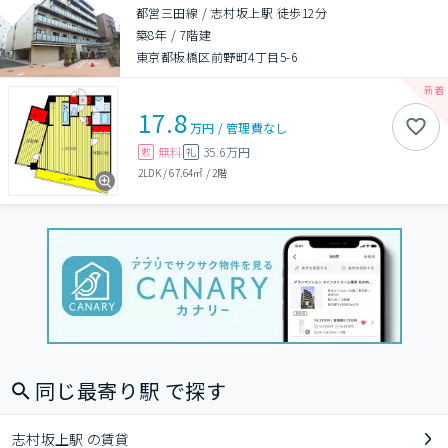
都営三田線 / 志村坂上駅 徒歩12分
築8年
/
7階建
東京都板橋区前野町4丁目5-6
17.8
万円
/
管理費
なし
無料
35.6万円
敷
礼
2LDK
/
67.64㎡
/
2階
同じ最寄り駅 で探す
志村坂上駅 の賃貸