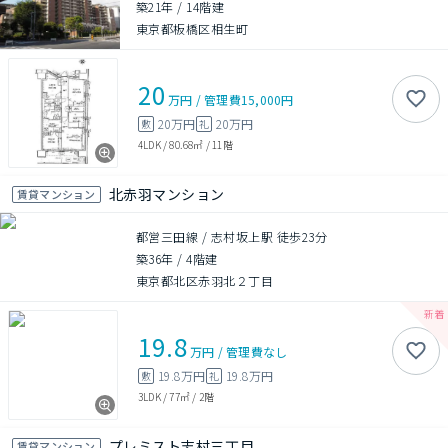
築21年
/
14階建
東京都板橋区相生町
20
万円
/
管理費
15,000円
20万円
20万円
敷
礼
4LDK
/
80.68㎡
/
11階
北赤羽マンション
賃貸マンション
都営三田線 / 志村坂上駅 徒歩23分
築36年
/
4階建
東京都北区赤羽北２丁目
19.8
万円
/
管理費
なし
19.8万円
19.8万円
敷
礼
3LDK
/
77㎡
/
2階
プレミスト志村三丁目
賃貸マンション