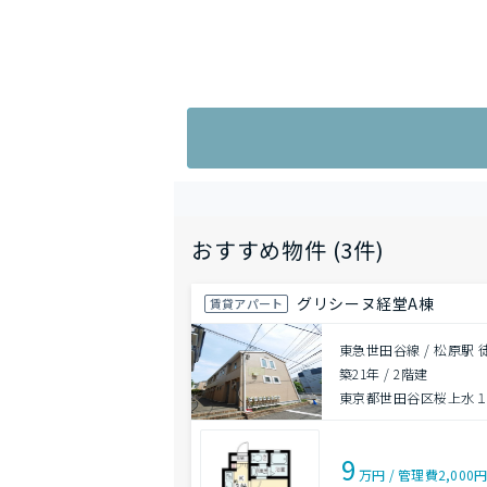
おすすめ物件 (3件)
グリシーヌ経堂A棟
賃貸アパート
東急世田谷線 / 松原駅 
築21年
/
2階建
東京都世田谷区桜上水１丁
9
万円
/
管理費
2,000