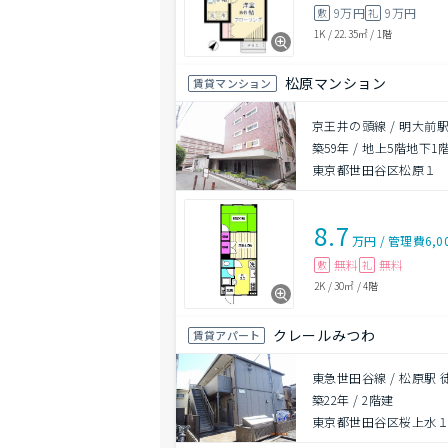
9万円
9万円
敷
礼
1K
/
22.35㎡
/
1階
松原マンション
賃貸マンション
京王井の頭線 / 明大前駅
築59年
/
地上5階地下1
東京都世田谷区松原１
8.7
万円
/
管理費
6,0
無料
無料
敷
礼
2K
/
30㎡
/
4階
クレールみつわ
賃貸アパート
東急世田谷線 / 松原駅 
築22年
/
2階建
東京都世田谷区桜上水１