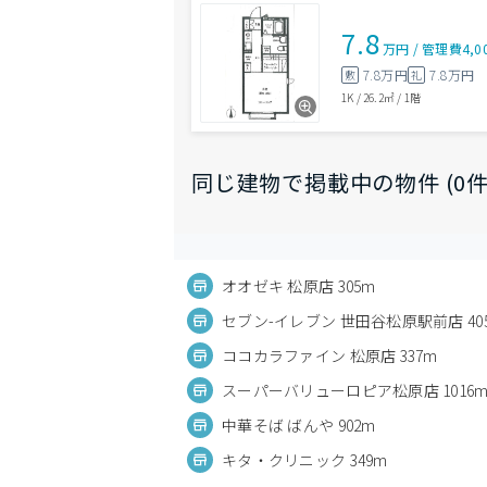
7.8
万円
/
管理費
4,0
7.8万円
7.8万円
敷
礼
1K
/
26.2㎡
/
1階
同じ建物で掲載中の物件 (0件
オオゼキ 松原店 305m
セブン-イレブン 世田谷松原駅前店 40
ココカラファイン 松原店 337m
スーパーバリューロピア松原店 1016
中華そば ばんや 902m
キタ・クリニック 349m