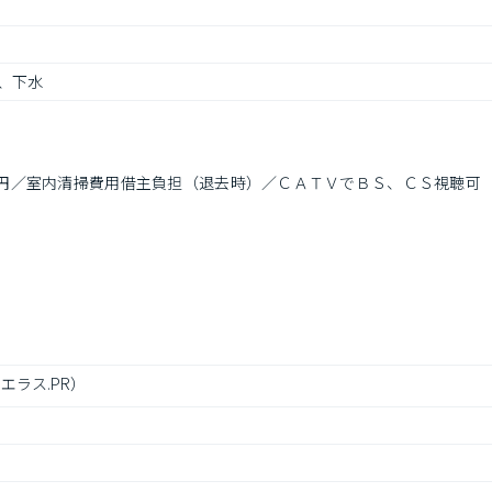
、下水
円／室内清掃費用借主負担（退去時）／ＣＡＴＶでＢＳ、ＣＳ視聴可
エラス.PR）