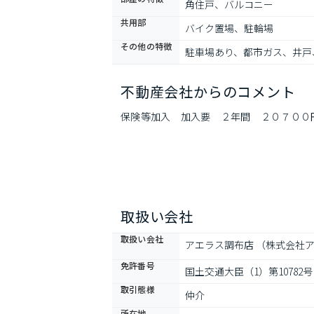
角住戸、バルコニー
共用部
バイク置場、駐輪場
その他の特徴
駐車場あり、都市ガス、井戸
不動産会社からのコメント
保険等加入　加入要　２年間　２０７００
取扱い会社
取扱い会社
アエラス調布店 （株式会社ア
免許番号
国土交通大臣（1）第10782号
取引態様
仲介
所在地