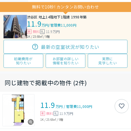
無料で10秒! カンタンお問い合わせ
渋谷区 地上14階地下1階建 1998年築
11.9
万円
/
管理費11,000円
無料
11.9万円
敷
礼
1K / 23.68㎡ / 9階
最新の空室状況が知りたい
初期費用が
お部屋の詳しい
実際に
知りたい
情報を知りたい
見学したい
同じ建物で掲載中の物件 (2件)
11.9
万円
/
管理費
11,000円
無料
11.9万円
敷
礼
1K
/
23.68㎡
/
9階