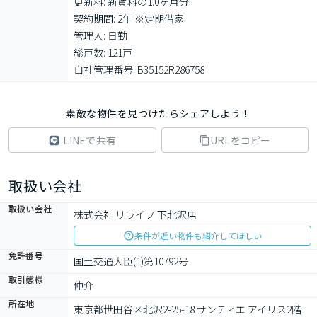
更新料: 新賃料の1.0ヶ月分

契約期間: 2年 ※定期借家

管理人: 日勤

総戸数: 121戸

自社管理番号: B35152R286758
素敵な物件を見つけたらシェアしよう！
LINEで共有
URLをコピー
取扱い会社
取扱い会社
株式会社 リライフ 下北沢店
条件が近い物件も紹介してほしい
免許番号
国土交通大臣(1)第10792号
取引態様
仲介
所在地
東京都世田谷区北沢2-25-18 サンティエ アイリス2階