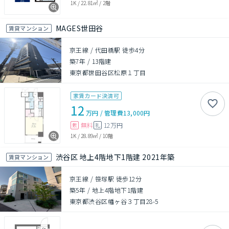
1K
/
22.81㎡
/
2階
MAGES世田谷
賃貸マンション
京王線 / 代田橋駅 徒歩4分
築7年
/
13階建
東京都世田谷区松原１丁目
家賃カード決済可
12
万円
/
管理費
13,000円
無料
12万円
敷
礼
1K
/
28.89㎡
/
10階
渋谷区 地上4階地下1階建 2021年築
賃貸マンション
京王線 / 笹塚駅 徒歩12分
築5年
/
地上4階地下1階建
東京都渋谷区幡ヶ谷３丁目28-5