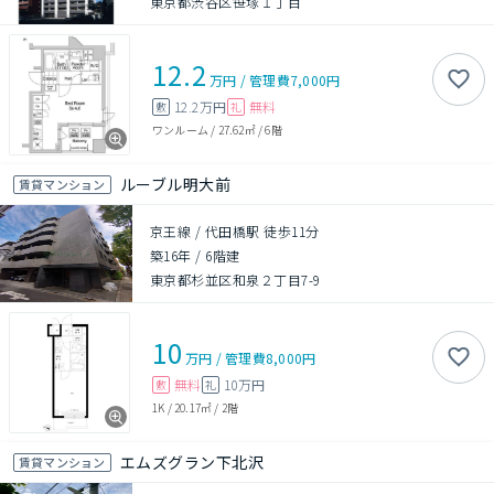
東京都渋谷区笹塚１丁目
12.2
万円
/
管理費
7,000円
12.2万円
無料
敷
礼
ワンルーム
/
27.62㎡
/
6階
ルーブル明大前
賃貸マンション
京王線 / 代田橋駅 徒歩11分
築16年
/
6階建
東京都杉並区和泉２丁目7-9
10
万円
/
管理費
8,000円
無料
10万円
敷
礼
1K
/
20.17㎡
/
2階
エムズグラン下北沢
賃貸マンション