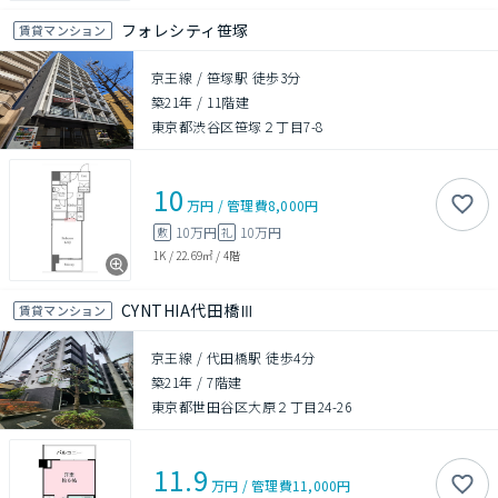
フォレシティ笹塚
賃貸マンション
京王線 / 笹塚駅 徒歩3分
築21年
/
11階建
東京都渋谷区笹塚２丁目7-8
10
万円
/
管理費
8,000円
10万円
10万円
敷
礼
1K
/
22.69㎡
/
4階
CYNTHIA代田橋Ⅲ
賃貸マンション
京王線 / 代田橋駅 徒歩4分
築21年
/
7階建
東京都世田谷区大原２丁目24-26
11.9
万円
/
管理費
11,000円