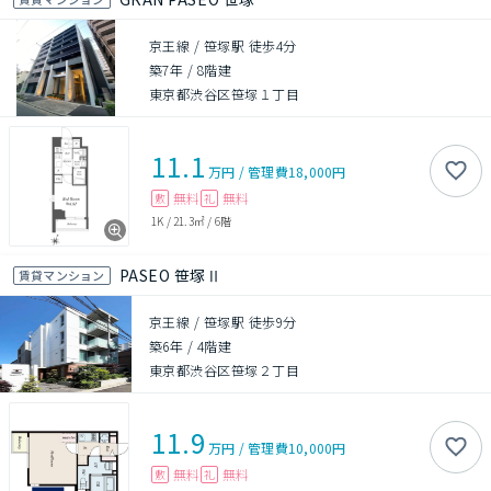
京王線 / 笹塚駅 徒歩4分
築7年
/
8階建
東京都渋谷区笹塚１丁目
11.1
万円
/
管理費
18,000円
無料
無料
敷
礼
1K
/
21.3㎡
/
6階
PASEO 笹塚Ⅱ
賃貸マンション
京王線 / 笹塚駅 徒歩9分
築6年
/
4階建
東京都渋谷区笹塚２丁目
11.9
万円
/
管理費
10,000円
無料
無料
敷
礼