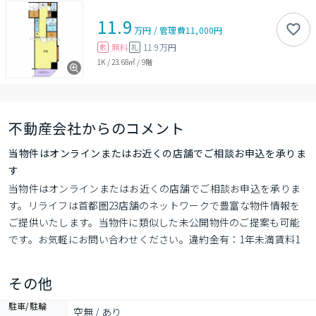
11.9
万円
/
管理費
11,000円
無料
11.9万円
敷
礼
1K
/
23.68㎡
/
9階
不動産会社からのコメント
当物件はオンラインまたはお近くの店舗でご相談お申込を承りま
す
当物件はオンラインまたはお近くの店舗でご相談お申込を承りま
す。リライフは首都圏23店舗のネットワークで豊富な物件情報を
ご提供いたします。当物件に類似した未公開物件のご提案も可能
です。お気軽にお問い合わせください。違約金有：1年未満賃料1
ヶ月分
その他
駐車/駐輪
空無 / あり