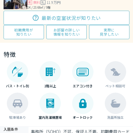
無料
11.9万円
敷
礼
1K / 23.68㎡ / 9階
最新の空室状況が知りたい
初期費用が
お部屋の詳しい
実際に
知りたい
情報を知りたい
見学したい
特徴
バス・トイレ別
2階以上
エアコン付き
ペット相談可
駐車場あり
室内洗濯機置場
オートロック
洗面所独立
入居条件
事務所（SOHO）不可、保証人不要、初期費用カード