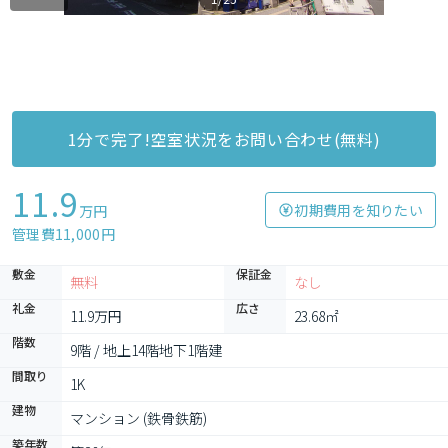
1分で完了!空室状況をお問い合わせ(無料)
11.9
初期費用を知りたい
万円
管理費11,000円
敷金
保証金
無料
なし
礼金
広さ
11.9万円
23.68㎡
階数
9階 / 地上14階地下1階建
間取り
1K
建物
マンション (鉄骨鉄筋)
築年数