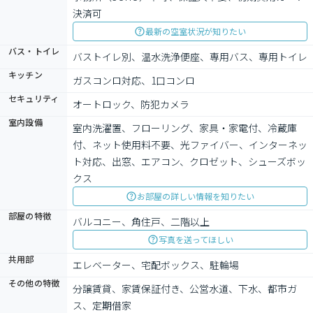
決済可
最新の空室状況が知りたい
バス・トイレ
バストイレ別、温水洗浄便座、専用バス、専用トイレ
キッチン
ガスコンロ対応、1口コンロ
セキュリティ
オートロック、防犯カメラ
室内設備
室内洗濯置、フローリング、家具・家電付、冷蔵庫
付、ネット使用料不要、光ファイバー、インターネッ
ト対応、出窓、エアコン、クロゼット、シューズボッ
クス
お部屋の詳しい情報を知りたい
部屋の特徴
バルコニー、角住戸、二階以上
写真を送ってほしい
共用部
エレベーター、宅配ボックス、駐輪場
その他の特徴
分譲賃貸、家賃保証付き、公営水道、下水、都市ガ
ス、定期借家