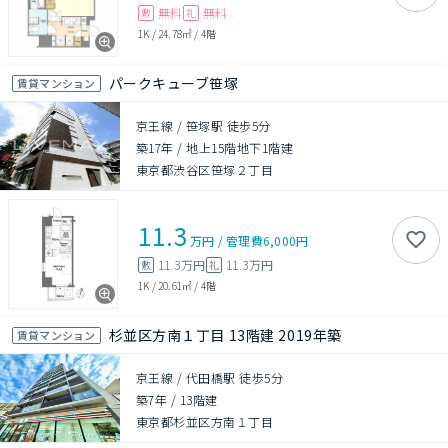
無料
無料
敷
礼
1K
/
24.78㎡
/
4階
パークキューブ笹塚
賃貸マンション
京王線 / 笹塚駅 徒歩5分
築17年
/
地上15階地下1階建
東京都渋谷区笹塚２丁目
11.3
万円
/
管理費
6,000円
11.3万円
11.3万円
敷
礼
1K
/
20.61㎡
/
4階
杉並区方南１丁目 13階建 2019年築
賃貸マンション
京王線 / 代田橋駅 徒歩5分
築7年
/
13階建
東京都杉並区方南１丁目