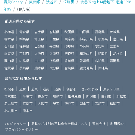
賃貸Canary
/
東京都
/
渋谷区
/
笹塚駅
/
渋谷区 地上14階地下1階建 1998
年築
/
(1K/9階)
都道府県から探す
北海道
青森県
岩手県
宮城県
秋田県
山形県
福島県
茨城県
栃木県
群馬県
埼玉県
千葉県
東京都
神奈川県
新潟県
富山県
石川県
福井県
山梨県
長野県
岐阜県
静岡県
愛知県
三重県
滋賀県
京都府
大阪府
兵庫県
奈良県
和歌山県
鳥取県
島根県
岡山県
広島県
山口県
徳島県
香川県
愛媛県
高知県
福岡県
佐賀県
長崎県
熊本県
大分県
宮崎県
鹿児島県
沖縄県
政令指定都市から探す
札幌市
道北
道東
道南
道央
仙台市
さいたま市
東京２３区
東京市部
千葉市
横浜市
川崎市
相模原市
新潟市
静岡市
浜松市
名古屋市
京都市
大阪市
堺市
神戸市
岡山市
広島市
福岡市
北九州市
熊本市
CMギャラリー
掲載をご検討の不動産会社様はこちら
運営会社
利用規約
プライバシーポリシー