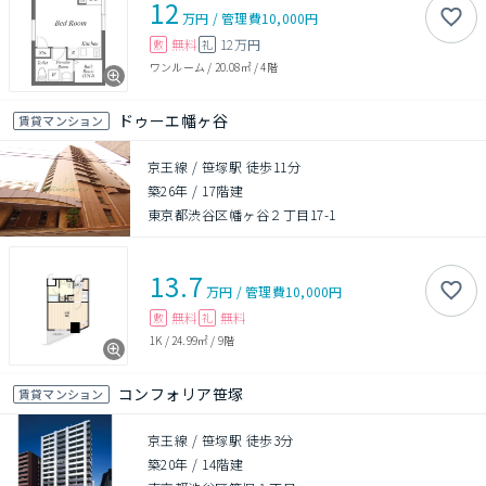
12
万円
/
管理費
10,000円
無料
12万円
敷
礼
ワンルーム
/
20.08㎡
/
4階
ドゥーエ幡ヶ谷
賃貸マンション
京王線 / 笹塚駅 徒歩11分
築26年
/
17階建
東京都渋谷区幡ヶ谷２丁目17-1
13.7
万円
/
管理費
10,000円
無料
無料
敷
礼
1K
/
24.99㎡
/
9階
コンフォリア笹塚
賃貸マンション
京王線 / 笹塚駅 徒歩3分
築20年
/
14階建