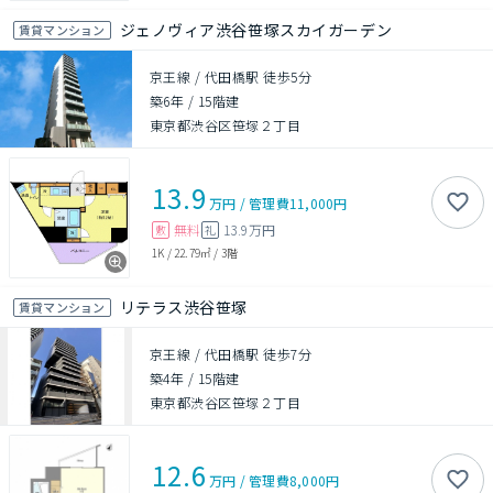
ジェノヴィア渋谷笹塚スカイガーデン
賃貸マンション
京王線 / 代田橋駅 徒歩5分
築6年
/
15階建
東京都渋谷区笹塚２丁目
13.9
万円
/
管理費
11,000円
無料
13.9万円
敷
礼
1K
/
22.79㎡
/
3階
リテラス渋谷笹塚
賃貸マンション
京王線 / 代田橋駅 徒歩7分
築4年
/
15階建
東京都渋谷区笹塚２丁目
12.6
万円
/
管理費
8,000円