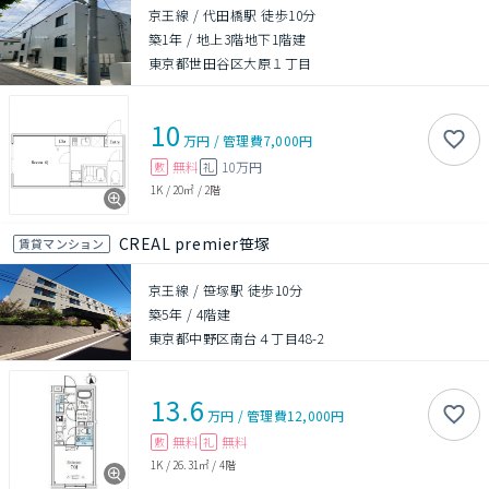
京王線 / 代田橋駅 徒歩10分
築1年
/
地上3階地下1階建
東京都世田谷区大原１丁目
10
万円
/
管理費
7,000円
無料
10万円
敷
礼
1K
/
20㎡
/
2階
CREAL premier笹塚
賃貸マンション
京王線 / 笹塚駅 徒歩10分
築5年
/
4階建
東京都中野区南台４丁目48-2
13.6
万円
/
管理費
12,000円
無料
無料
敷
礼
1K
/
26.31㎡
/
4階