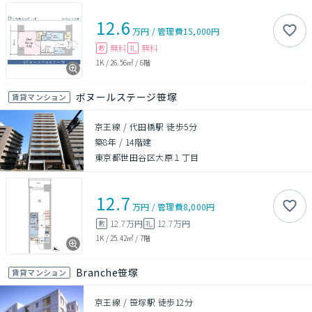
12.6
万円
/
管理費
15,000円
無料
無料
敷
礼
1K
/
26.56㎡
/
6階
ボヌールステージ笹塚
賃貸マンション
京王線 / 代田橋駅 徒歩5分
築8年
/
14階建
東京都世田谷区大原１丁目
12.7
万円
/
管理費
8,000円
12.7万円
12.7万円
敷
礼
1K
/
25.42㎡
/
7階
Branche笹塚
賃貸マンション
京王線 / 笹塚駅 徒歩12分