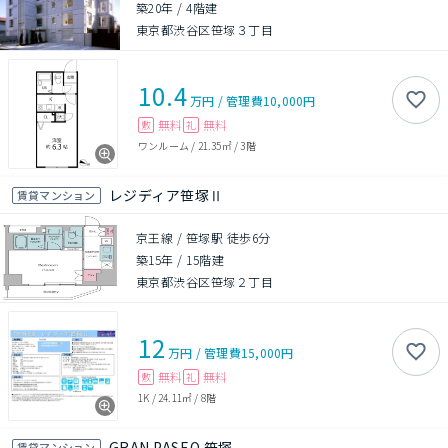
築20年
/
4階建
東京都渋谷区笹塚３丁目
10.4
万円
/
管理費
10,000円
無料
無料
敷
礼
ワンルーム
/
21.35㎡
/
3階
レジディア笹塚Ⅱ
賃貸マンション
京王線 / 笹塚駅 徒歩6分
築15年
/
15階建
東京都渋谷区笹塚２丁目
12
万円
/
管理費
15,000円
無料
無料
敷
礼
1K
/
24.11㎡
/
8階
GRAN PASEO 笹塚
賃貸マンション