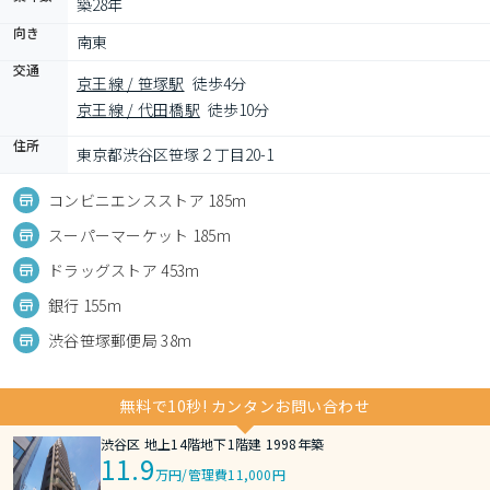
築28年
向き
南東
交通
京王線 / 笹塚駅
徒歩4分
京王線 / 代田橋駅
徒歩10分
住所
東京都渋谷区笹塚２丁目20-1
コンビニエンスストア 185m
スーパーマーケット 185m
ドラッグストア 453m
銀行 155m
渋谷笹塚郵便局 38m
無料で10秒! カンタンお問い合わせ
渋谷区 地上14階地下1階建 1998年築
11.9
万円
/
管理費11,000円