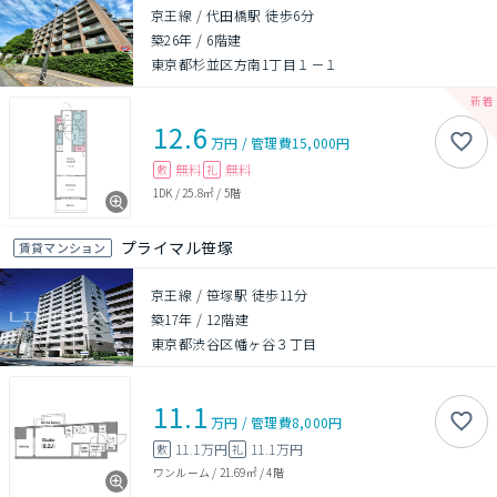
京王線 / 代田橋駅 徒歩6分
築26年
/
6階建
東京都杉並区方南1丁目１－１
12.6
万円
/
管理費
15,000円
無料
無料
敷
礼
1DK
/
25.8㎡
/
5階
プライマル笹塚
賃貸マンション
京王線 / 笹塚駅 徒歩11分
築17年
/
12階建
東京都渋谷区幡ヶ谷３丁目
11.1
万円
/
管理費
8,000円
11.1万円
11.1万円
敷
礼
ワンルーム
/
21.69㎡
/
4階