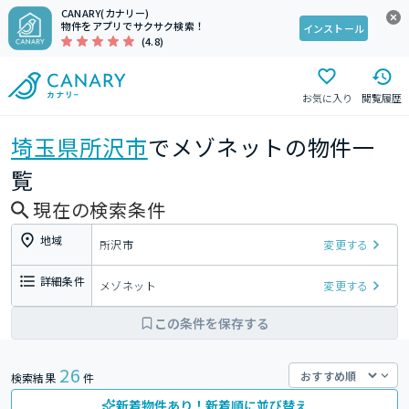
CANARY(カナリー)
物件をアプリでサクサク検索！
インストール
(4.8)
お気に入り
閲覧履歴
埼玉県
所沢市
でメゾネットの物件一
覧
現在の検索条件
地域
所沢市
変更する
詳細条件
メゾネット
変更する
この条件を保存する
26
検索結果
件
新着物件あり！新着順に並び替え