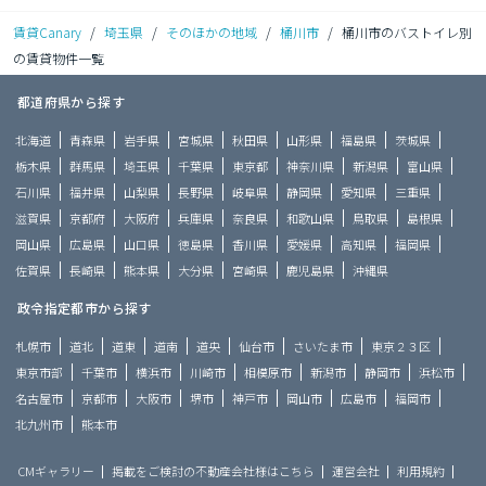
賃貸Canary
/
埼玉県
/
そのほかの地域
/
桶川市
/
桶川市のバストイレ別
の賃貸物件一覧
都道府県から探す
北海道
青森県
岩手県
宮城県
秋田県
山形県
福島県
茨城県
栃木県
群馬県
埼玉県
千葉県
東京都
神奈川県
新潟県
富山県
石川県
福井県
山梨県
長野県
岐阜県
静岡県
愛知県
三重県
滋賀県
京都府
大阪府
兵庫県
奈良県
和歌山県
鳥取県
島根県
岡山県
広島県
山口県
徳島県
香川県
愛媛県
高知県
福岡県
佐賀県
長崎県
熊本県
大分県
宮崎県
鹿児島県
沖縄県
政令指定都市から探す
札幌市
道北
道東
道南
道央
仙台市
さいたま市
東京２３区
東京市部
千葉市
横浜市
川崎市
相模原市
新潟市
静岡市
浜松市
名古屋市
京都市
大阪市
堺市
神戸市
岡山市
広島市
福岡市
北九州市
熊本市
CMギャラリー
掲載をご検討の不動産会社様はこちら
運営会社
利用規約