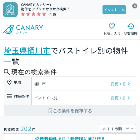
CANARY(カナリー)
物件をアプリでサクサク検索！
インストール
(4.8)
お気に入り
閲覧履歴
埼玉県
桶川市
でバストイレ別の物件
一覧
現在の検索条件
地域
桶川市
変更する
詳細条件
バストイレ別
変更する
この条件を保存する
202
検索結果
件
新着物件あり！新着順に並び替え