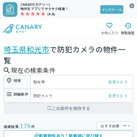
CANARY(カナリー)
物件をアプリでサクサク検索！
インストール
(4.8)
お気に入り
閲覧履歴
埼玉県
和光市
で防犯カメラの物件一
覧
現在の検索条件
地域
和光市
変更する
詳細条件
防犯カメラ
変更する
この条件を保存する
176
検索結果
件
新着物件あり！新着順に並び替え