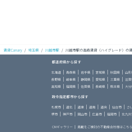
賃貸Canary
/
埼玉県
/
川越市駅
/
川越市駅の高級賃貸（ハイグレード）の
都道府県から探す
北海道
青森県
岩手県
宮城県
秋田県
山形
長野県
岐阜県
静岡県
愛知県
三重県
滋賀
高知県
福岡県
佐賀県
長崎県
熊本県
大分
政令指定都市から探す
札幌市
道北
道東
道南
道央
仙台市
さ
堺市
神戸市
岡山市
広島市
福岡市
北九州
CMギャラリー
掲載をご検討の不動産会社様はこち