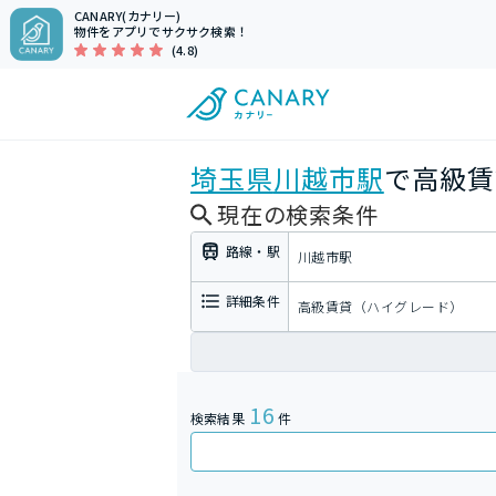
CANARY(カナリー)
物件をアプリでサクサク検索！
(4.8)
埼玉県
川越市駅
で高級賃
現在の検索条件
路線・駅
川越市駅
詳細条件
高級賃貸（ハイグレード）
16
検索結果
件