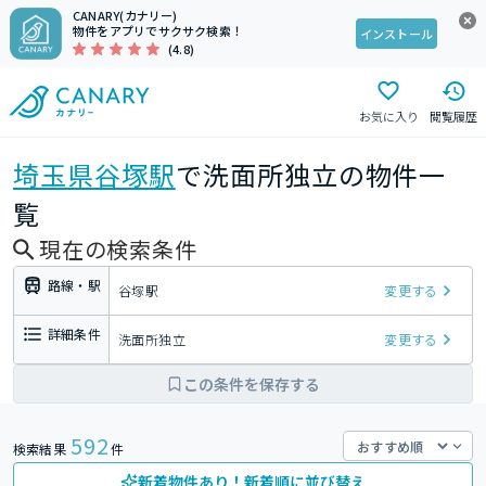
CANARY(カナリー)
物件をアプリでサクサク検索！
インストール
(4.8)
お気に入り
閲覧履歴
埼玉県
谷塚駅
で洗面所独立の物件一
覧
現在の検索条件
路線・駅
谷塚駅
変更する
詳細条件
洗面所独立
変更する
この条件を保存する
592
検索結果
件
新着物件あり！新着順に並び替え