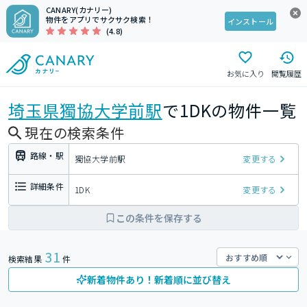
CANARY(カナリー)
物件をアプリでサクサク検索！
インストール
(4.8)
お気に入り
閲覧履歴
埼玉県
獨協大学前駅
で1DKの物件一覧
現在の検索条件
路線・駅
獨協大学前駅
変更する
詳細条件
1DK
変更する
この条件を保存する
31
検索結果
件
新着物件あり！新着順に並び替え