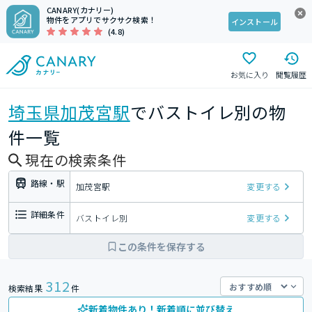
CANARY(カナリー)
物件をアプリでサクサク検索！
インストール
(4.8)
お気に入り
閲覧履歴
埼玉県
加茂宮駅
でバストイレ別の物
件一覧
現在の検索条件
路線・駅
加茂宮駅
変更する
詳細条件
バストイレ別
変更する
この条件を保存する
312
検索結果
件
新着物件あり！新着順に並び替え