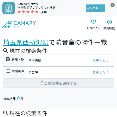
CANARY(カナリー)
物件をアプリでサクサク検索！
インストール
(4.8)
お気に入り
閲覧履歴
埼玉県
西所沢駅
で防音室の物件一覧
現在の検索条件
路線・駅
西所沢駅
変更する
詳細条件
防音室
変更する
この条件を保存する
0
検索結果
件
現在の検索条件