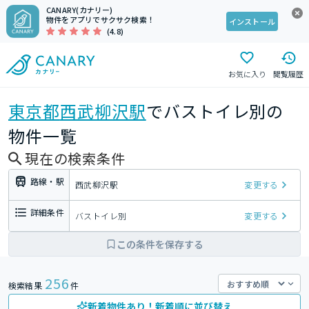
CANARY(カナリー)
物件をアプリでサクサク検索！
インストール
(4.8)
お気に入り
閲覧履歴
東京都
西武柳沢駅
でバストイレ別の
物件一覧
現在の検索条件
路線・駅
西武柳沢駅
変更する
詳細条件
バストイレ別
変更する
この条件を保存する
256
検索結果
件
新着物件あり！新着順に並び替え