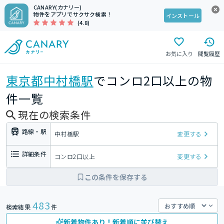
CANARY(カナリー)
物件をアプリでサクサク検索！
インストール
(4.8)
お気に入り
閲覧履歴
東京都
中村橋駅
でコンロ2口以上の物
件一覧
現在の検索条件
路線・駅
中村橋駅
変更する
詳細条件
コンロ2口以上
変更する
この条件を保存する
483
検索結果
件
新着物件あり！新着順に並び替え