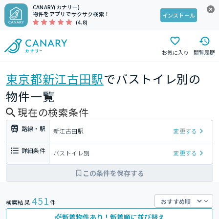
CANARY(カナリー)
物件をアプリでサクサク検索！
インストール
(4.8)
お気に入り
閲覧履歴
東京都
新江古田駅
でバストイレ別の
物件一覧
現在の検索条件
路線・駅
新江古田駅
変更する
詳細条件
バストイレ別
変更する
この条件を保存する
451
検索結果
件
新着物件あり！新着順に並び替え