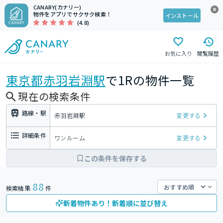
CANARY(カナリー)
物件をアプリでサクサク検索！
インストール
(4.8)
お気に入り
閲覧履歴
東京都
赤羽岩淵駅
で1Rの物件一覧
現在の検索条件
路線・駅
赤羽岩淵駅
変更する
詳細条件
ワンルーム
変更する
この条件を保存する
88
検索結果
件
新着物件あり！新着順に並び替え