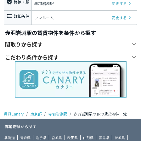
路線・駅
赤羽岩淵駅
変更する
詳細条件
ワンルーム
変更する
赤羽岩淵駅の賃貸物件を条件から探す
間取りから探す
こだわり条件から探す
賃貸Canary
/
東京都
/
赤羽岩淵駅
/
赤羽岩淵駅の1Rの賃貸物件一覧
都道府県から探す
北海道
青森県
岩手県
宮城県
秋田県
山形県
福島県
茨城県