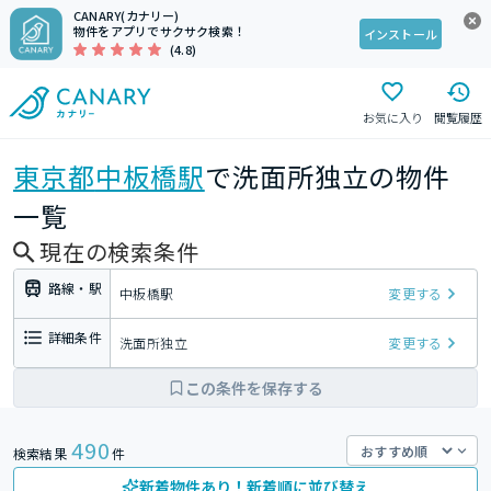
CANARY(カナリー)
物件をアプリでサクサク検索！
インストール
(4.8)
お気に入り
閲覧履歴
東京都
中板橋駅
で洗面所独立の物件
一覧
現在の検索条件
路線・駅
中板橋駅
変更する
詳細条件
洗面所独立
変更する
この条件を保存する
490
検索結果
件
新着物件あり！新着順に並び替え