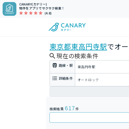
CANARY(カナリー)
物件をアプリでサクサク検索！
(4.8)
東京都
東高円寺駅
でオー
現在の検索条件
路線・駅
東高円寺駅
詳細条件
オートロック
617
検索結果
件