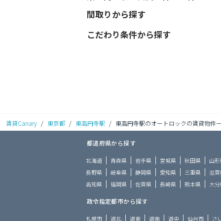
間取りから探す
こだわり条件から探す
賃貸Canary
/
東京都
/
東高円寺駅
/
東高円寺駅のオートロックの賃貸物件
都道府県から探す
北海道
青森県
岩手県
宮城県
秋田県
山形
長野県
岐阜県
静岡県
愛知県
三重県
滋賀
高知県
福岡県
佐賀県
長崎県
熊本県
大分
政令指定都市から探す
札幌市
道北
道東
道南
道央
仙台市
さ