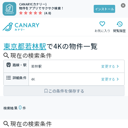
CANARY(カナリー)
物件をアプリでサクサク検索！
インストール
(4.8)
お気に入り
閲覧履歴
東京都
若林駅
で4Kの物件一覧
現在の検索条件
路線・駅
若林駅
変更する
詳細条件
4K
変更する
この条件を保存する
0
検索結果
件
現在の検索条件