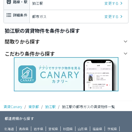
路線・駅
狛江駅
変更する
詳細条件
都市ガス
変更する
狛江駅の賃貸物件を条件から探す
間取りから探す
こだわり条件から探す
賃貸Canary
/
東京都
/
狛江駅
/
狛江駅の都市ガスの賃貸物件一覧
都道府県から探す
北海道
青森県
岩手県
宮城県
秋田県
山形県
福島県
茨城県