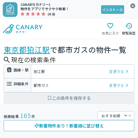
CANARY(カナリー)
物件をアプリでサクサク検索！
インストール
(4.8)
お気に入り
閲覧履歴
東京都
狛江駅
で都市ガスの物件一覧
現在の検索条件
路線・駅
狛江駅
変更する
詳細条件
都市ガス
変更する
この条件を保存する
165
検索結果
件
新着物件あり！新着順に並び替え