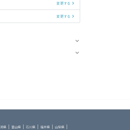
変更する
変更する
潟県
富山県
石川県
福井県
山梨県