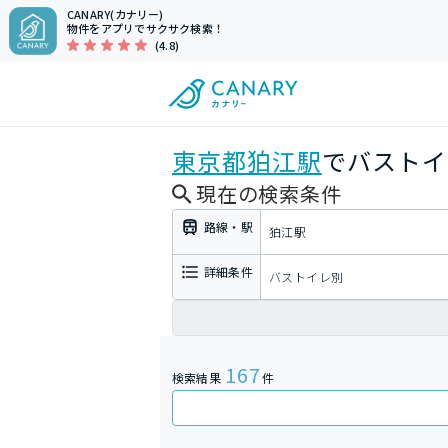
CANARY(カナリー)
物件をアプリでサクサク検索！
(4.8)
東京都
狛江駅
でバストイ
現在の検索条件
路線・駅
狛江駅
詳細条件
バストイレ別
167
検索結果
件