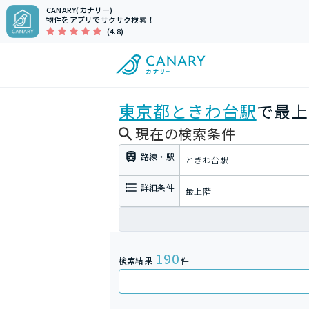
CANARY(カナリー)
物件をアプリでサクサク検索！
(4.8)
東京都
ときわ台駅
で最上
現在の検索条件
路線・駅
ときわ台駅
詳細条件
最上階
190
検索結果
件