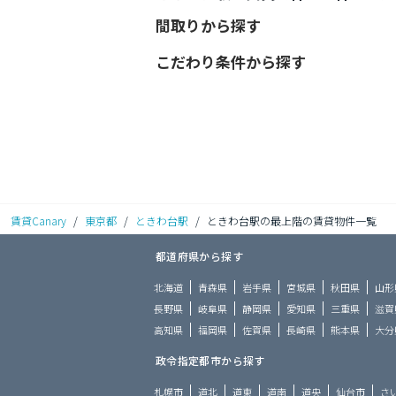
間取りから探す
こだわり条件から探す
賃貸Canary
/
東京都
/
ときわ台駅
/
ときわ台駅の最上階の賃貸物件一覧
都道府県から探す
北海道
青森県
岩手県
宮城県
秋田県
山形
長野県
岐阜県
静岡県
愛知県
三重県
滋賀
高知県
福岡県
佐賀県
長崎県
熊本県
大分
政令指定都市から探す
札幌市
道北
道東
道南
道央
仙台市
さ