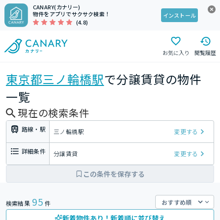
CANARY(カナリー)
物件をアプリでサクサク検索！
インストール
(4.8)
お気に入り
閲覧履歴
東京都
三ノ輪橋駅
で分譲賃貸の物件
一覧
現在の検索条件
路線・駅
三ノ輪橋駅
変更する
詳細条件
分譲賃貸
変更する
この条件を保存する
95
検索結果
件
新着物件あり！新着順に並び替え