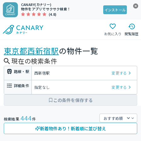
CANARY(カナリー)
物件をアプリでサクサク検索！
インストール
(4.8)
お気に入り
閲覧履歴
東京都
西新宿駅
の物件一覧
現在の検索条件
路線・駅
西新宿駅
変更する
詳細条件
指定なし
変更する
この条件を保存する
444
検索結果
件
新着物件あり！新着順に並び替え