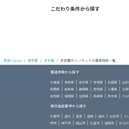
こだわり条件から探す
賃貸Canary
/
東京都
/
井荻駅
/
井荻駅のメゾネットの賃貸物件一覧
都道府県から探す
北海道
青森県
岩手県
宮城県
秋田県
山形
長野県
岐阜県
静岡県
愛知県
三重県
滋賀
高知県
福岡県
佐賀県
長崎県
熊本県
大分
政令指定都市から探す
札幌市
道北
道東
道南
道央
仙台市
さ
堺市
神戸市
岡山市
広島市
福岡市
北九州