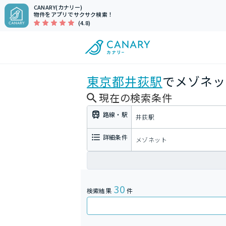
CANARY(カナリー)
物件をアプリでサクサク検索！
(4.8)
東京都
井荻駅
でメゾネッ
現在の検索条件
路線・駅
井荻駅
詳細条件
メゾネット
30
検索結果
件