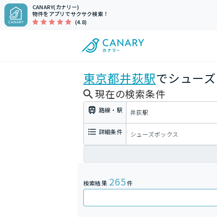
CANARY(カナリー)
物件をアプリでサクサク検索！
(4.8)
東京都
井荻駅
でシューズ
現在の検索条件
路線・駅
井荻駅
詳細条件
シューズボックス
265
検索結果
件