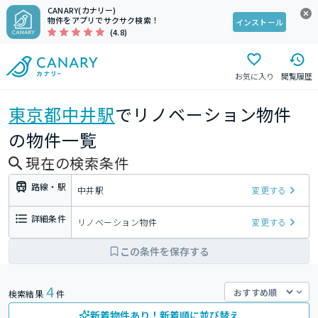
CANARY(カナリー)
物件をアプリでサクサク検索！
インストール
(4.8)
お気に入り
閲覧履歴
東京都
中井駅
でリノベーション物件
の物件一覧
現在の検索条件
路線・駅
中井駅
変更する
詳細条件
リノベーション物件
変更する
この条件を保存する
4
検索結果
件
新着物件あり！新着順に並び替え