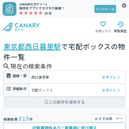
CANARY(カナリー)
物件をアプリでサクサク検索！
インストール
(4.8)
お気に入り
閲覧履歴
東京都
西日暮里駅
で宅配ボックスの物
件一覧
現在の検索条件
路線・駅
西日暮里駅
変更する
詳細条件
宅配ボックス
変更する
この条件を保存する
819
検索結果
件
新着物件あり！新着順に並び替え