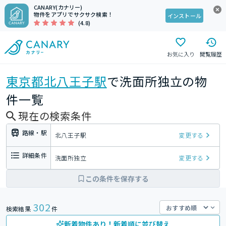
CANARY(カナリー)
物件をアプリでサクサク検索！
インストール
(4.8)
お気に入り
閲覧履歴
東京都
北八王子駅
で洗面所独立の物
件一覧
現在の検索条件
路線・駅
北八王子駅
変更する
詳細条件
洗面所独立
変更する
この条件を保存する
302
検索結果
件
新着物件あり！新着順に並び替え