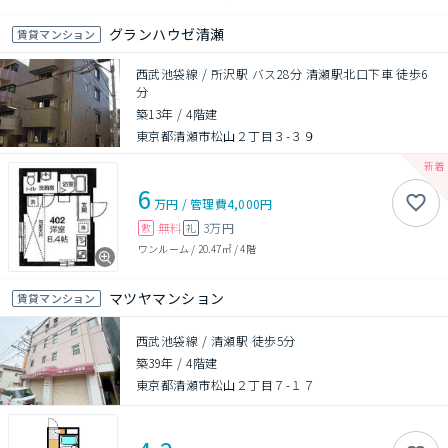
グランハウゼ清瀬
賃貸マンション
西武池袋線 / 所沢駅 バス28分 清瀬駅北口下車 徒歩6
分
築13年
/
4階建
東京都清瀬市松山２丁目３-３９
6
万円
/
管理費
4,000円
無料
3万円
敷
礼
ワンルーム
/
20.47㎡
/
4階
マツヤマンション
賃貸マンション
西武池袋線 / 清瀬駅 徒歩5分
築39年
/
4階建
東京都清瀬市松山２丁目７-１７