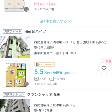
無料
無料
敷
礼
2K
/
30.25㎡
/
3階
全
4
件を表示する
稲荷台ハイツ
賃貸アパート
西武豊島線 / 清瀬駅 バス14分 台田団地下車 徒歩5分
築42年
/
2階建
東京都清瀬市下宿１丁目132-3
5.5
万円
/
管理費
1,000円
5.5万円
5.5万円
敷
礼
3LDK
/
45.36㎡
/
2階
グランシャリオ清瀬
賃貸マンション
西武池袋線 / 秋津駅 徒歩17分
築4年
/
7階建