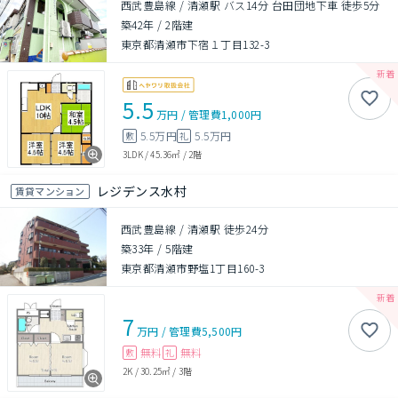
西武豊島線 / 清瀬駅 バス14分 台田団地下車 徒歩5分
築42年
/
2階建
東京都清瀬市下宿１丁目132-3
5.5
万円
/
管理費
1,000円
5.5万円
5.5万円
敷
礼
3LDK
/
45.36㎡
/
2階
レジデンス水村
賃貸マンション
西武豊島線 / 清瀬駅 徒歩24分
築33年
/
5階建
東京都清瀬市野塩1丁目160-3
7
万円
/
管理費
5,500円
無料
無料
敷
礼
2K
/
30.25㎡
/
3階