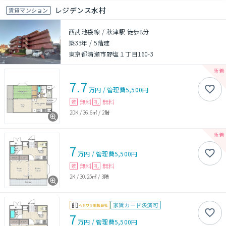
レジデンス水村
賃貸マンション
西武池袋線 / 秋津駅 徒歩8分
築33年
/
5階建
東京都清瀬市野塩１丁目160-3
7.7
万円
/
管理費
5,500円
無料
無料
敷
礼
2DK
/
36.6㎡
/
2階
7
万円
/
管理費
5,500円
無料
無料
敷
礼
2K
/
30.25㎡
/
3階
家賃カード決済可
7
万円
/
管理費
5,500円