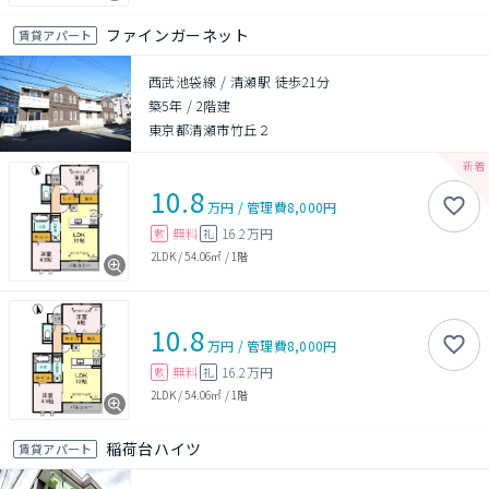
ファインガーネット
賃貸アパート
西武池袋線 / 清瀬駅 徒歩21分
築5年
/
2階建
東京都清瀬市竹丘２
10.8
万円
/
管理費
8,000円
無料
16.2万円
敷
礼
2LDK
/
54.06㎡
/
1階
10.8
万円
/
管理費
8,000円
無料
16.2万円
敷
礼
2LDK
/
54.06㎡
/
1階
稲荷台ハイツ
賃貸アパート