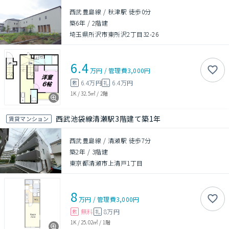
西武豊島線 / 秋津駅 徒歩0分
築6年
/
2階建
埼玉県所沢市東所沢2丁目32-26
6.4
万円
/
管理費
3,000円
6.4万円
6.4万円
敷
礼
1K
/
32.5㎡
/
2階
西武池袋線清瀬駅3階建て築1年
賃貸マンション
西武豊島線 / 清瀬駅 徒歩7分
築2年
/
3階建
東京都清瀬市上清戸1丁目
8
万円
/
管理費
3,000円
無料
8万円
敷
礼
1K
/
25.02㎡
/
1階