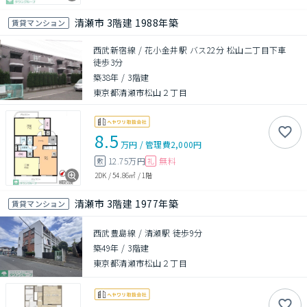
清瀬市 3階建 1988年築
賃貸マンション
西武新宿線 / 花小金井駅 バス22分 松山二丁目下車
徒歩3分
築38年
/
3階建
東京都清瀬市松山２丁目
8.5
万円
/
管理費
2,000円
12.75万円
無料
敷
礼
2DK
/
54.86㎡
/
1階
清瀬市 3階建 1977年築
賃貸マンション
西武豊島線 / 清瀬駅 徒歩9分
築49年
/
3階建
東京都清瀬市松山２丁目