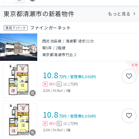
東京都清瀬市の新着物件
もっと見る
ファインガーネット
賃貸アパート
西武池袋線 / 清瀬駅 徒歩21分
築5年
/
2階建
東京都清瀬市竹丘２
10.8
万円
/
管理費
8,000円
無料
16.2万円
敷
礼
2LDK
/
54.06㎡
/
1階
10.8
万円
/
管理費
8,000円
無料
16.2万円
敷
礼
2LDK
/
54.06㎡
/
1階