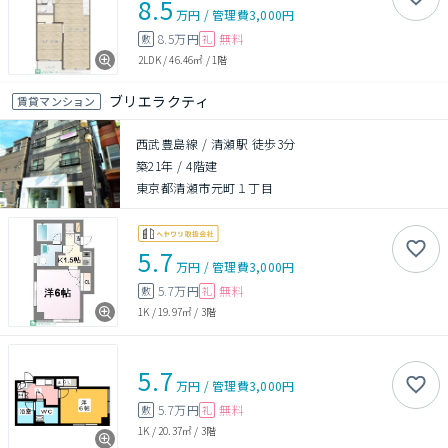
8.5
万円
/
管理費
3,000円
8.5万円
無料
敷
礼
2LDK
/
46.46㎡
/
1階
ブリエラクティ
賃貸マンション
西武豊島線 / 清瀬駅 徒歩3分
築21年
/
4階建
東京都清瀬市元町１丁目
5.7
万円
/
管理費
3,000円
5.7万円
無料
敷
礼
1K
/
19.97㎡
/
3階
5.7
万円
/
管理費
3,000円
5.7万円
無料
敷
礼
1K
/
20.37㎡
/
3階