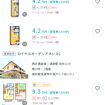
4.2
万円
/
管理費
3,000円
4.2万円
無料
敷
礼
ワンルーム
/
15.8㎡
/
4階
4.2
万円
/
管理費
3,000円
4.2万円
無料
敷
礼
ワンルーム
/
15.8㎡
/
4階
ロイヤルガーデンアネシスC
賃貸物件
西武豊島線 / 清瀬駅 徒歩21分
築29年
/
2階建
東京都清瀬市中清戸５丁目175-1
9.3
万円
/
管理費
7,000円
無料
18.6万円
敷
礼
2LDK
/
65.19㎡
/
1階