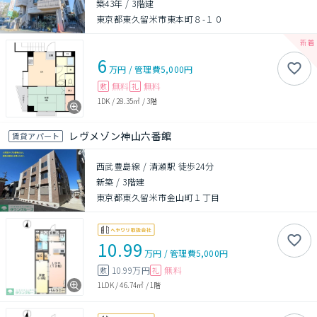
築43年
/
3階建
東京都東久留米市東本町８-１０
6
万円
/
管理費
5,000円
無料
無料
敷
礼
1DK
/
28.35㎡
/
3階
レヴメゾン神山六番館
賃貸アパート
西武豊島線 / 清瀬駅 徒歩24分
新築
/
3階建
東京都東久留米市金山町１丁目
10.99
万円
/
管理費
5,000円
10.99万円
無料
敷
礼
1LDK
/
46.74㎡
/
1階