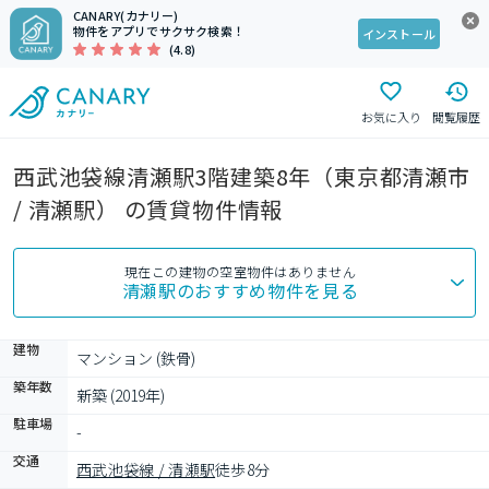
CANARY(カナリー)
物件をアプリでサクサク検索！
インストール
(4.8)
お気に入り
閲覧履歴
西武池袋線清瀬駅3階建築8年（東京都清瀬市
/ 清瀬駅） の賃貸物件情報
現在この建物の空室物件はありません
清瀬駅
のおすすめ物件を見る
建物
マンション (鉄骨)
築年数
新築 (2019年)
駐車場
-
交通
西武池袋線 / 清瀬駅
徒歩8分