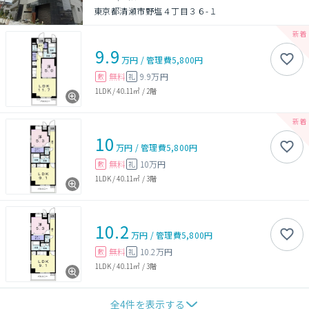
東京都清瀬市野塩４丁目３６-１
9.9
万円
/
管理費
5,800円
無料
9.9万円
敷
礼
1LDK
/
40.11㎡
/
2階
10
万円
/
管理費
5,800円
無料
10万円
敷
礼
1LDK
/
40.11㎡
/
3階
10.2
万円
/
管理費
5,800円
無料
10.2万円
敷
礼
1LDK
/
40.11㎡
/
3階
全
4
件を表示する