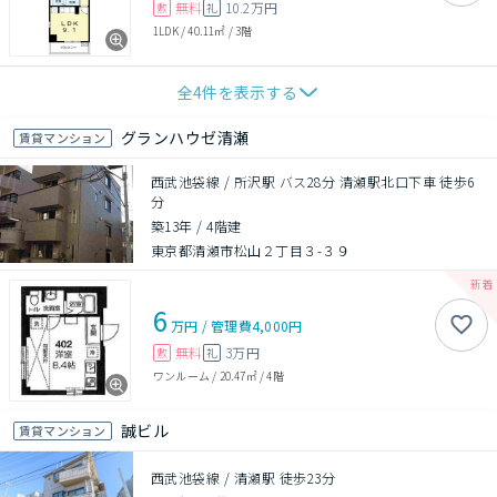
無料
10.2万円
敷
礼
1LDK
/
40.11㎡
/
3階
全
4
件を表示する
グランハウゼ清瀬
賃貸マンション
西武池袋線 / 所沢駅 バス28分 清瀬駅北口下車 徒歩6
分
築13年
/
4階建
東京都清瀬市松山２丁目３-３９
6
万円
/
管理費
4,000円
無料
3万円
敷
礼
ワンルーム
/
20.47㎡
/
4階
誠ビル
賃貸マンション
西武池袋線 / 清瀬駅 徒歩23分