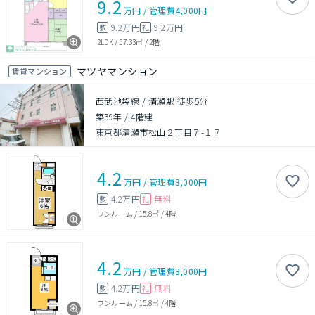
9.2
万円
/
管理費
4,000円
9.2万円
9.2万円
敷
礼
2LDK
/
57.33㎡
/
2階
マツヤマンション
賃貸マンション
西武池袋線 / 清瀬駅 徒歩5分
築39年
/
4階建
東京都清瀬市松山２丁目７-１７
4.2
万円
/
管理費
3,000円
4.2万円
無料
敷
礼
ワンルーム
/
15.8㎡
/
4階
4.2
万円
/
管理費
3,000円
4.2万円
無料
敷
礼
ワンルーム
/
15.8㎡
/
4階