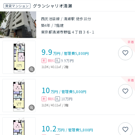
グランシャリオ清瀬
賃貸マンション
西武池袋線 / 清瀬駅 徒歩18分
築4年
/
7階建
東京都清瀬市野塩４丁目３６-１
9.9
万円
/
管理費
5,800円
無料
9.9万円
敷
礼
1LDK
/
40.11㎡
/
2階
10
万円
/
管理費
5,800円
無料
10万円
敷
礼
1LDK
/
40.11㎡
/
3階
10.2
万円
/
管理費
5,800円