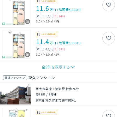
11.6
万円
/
管理費
5,000円
11.6万円
無料
敷
礼
1LDK
/
46.74㎡
/
3階
11.4
万円
/
管理費
5,000円
11.4万円
無料
敷
礼
1LDK
/
46.74㎡
/
2階
全
9
件を表示する
東久マンション
賃貸マンション
西武豊島線 / 清瀬駅 徒歩24分
築53年
/
3階建
東京都東久留米市東本町9-1