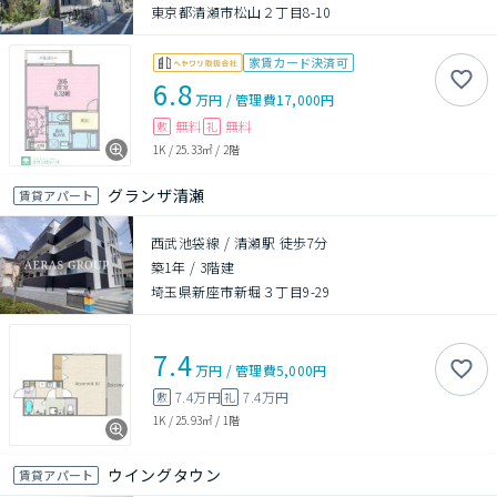
東京都清瀬市松山２丁目8-10
家賃カード決済可
6.8
万円
/
管理費
17,000円
無料
無料
敷
礼
1K
/
25.33㎡
/
2階
グランザ清瀬
賃貸アパート
西武池袋線 / 清瀬駅 徒歩7分
築1年
/
3階建
埼玉県新座市新堀３丁目9-29
7.4
万円
/
管理費
5,000円
7.4万円
7.4万円
敷
礼
1K
/
25.93㎡
/
1階
ウイングタウン
賃貸アパート