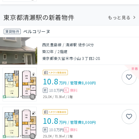
東京都清瀬駅の新着物件
もっと見る
ベルコリーヌ
賃貸物件
西武豊島線 / 清瀬駅 徒歩14分
築32年
/
2階建
東京都東久留米市小山３丁目2-28
10.8
万円
/
管理費
8,000円
10.8万円
無料
敷
礼
2SLDK
/
70.38㎡
/
1階
10.8
万円
/
管理費
8,000円
10.8万円
無料
敷
礼
2SLDK
/
70.38㎡
/
1階