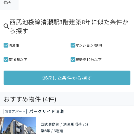
住所
西武池袋線清瀬駅3階建築8年
に似た条件か
ら探す
清瀬市
マンション/鉄骨
築10年以下
駅徒歩10分以下
選択した条件から探す
おすすめ物件 (
4
件)
パークサイド清瀬
賃貸アパート
西武豊島線 / 清瀬駅 徒歩7分
築6年
/
3階建