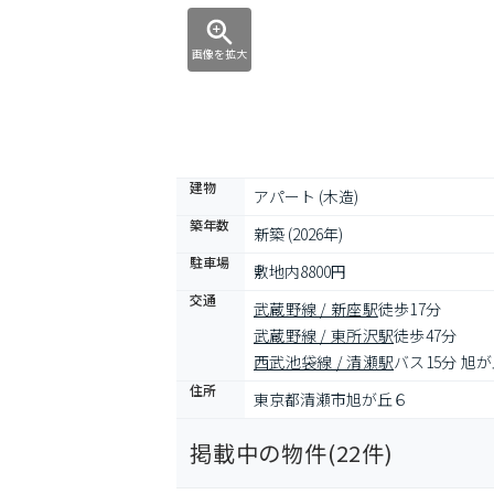
画像を拡大
建物
アパート (木造)
築年数
新築 (2026年)
駐車場
敷地内8800円
交通
武蔵野線 / 新座駅
徒歩17分
武蔵野線 / 東所沢駅
徒歩47分
西武池袋線 / 清瀬駅
バス15分 旭
住所
東京都清瀬市旭が丘６
掲載中の物件(
22
件)