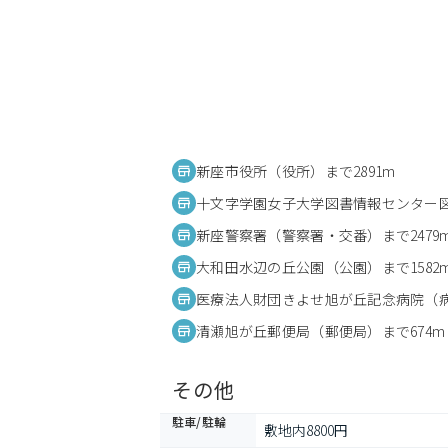
新座市役所（役所）まで2891m
十文字学園女子大学図書情報センター図
新座警察署（警察署・交番）まで2479
大和田水辺の丘公園（公園）まで1582
医療法人財団きよせ旭が丘記念病院（病院
清瀬旭が丘郵便局（郵便局）まで674m
その他
駐車/駐輪
敷地内8800円