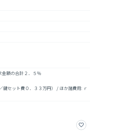
求金額の合計２．５％

／鍵セット費０．３３万円） / ほか諸費用: ｒ