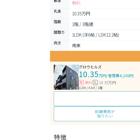
敷金
無料
礼金
10.35万円
階数
1階 / 3階建
間取り
1LDK (洋6帖 / LDK12.2帖)
向き
南東
グロウヒルズ
10.35
万円
/
管理費4,100円
無料
10.35万円
敷
礼
1LDK / 43㎡ / 1階
初期費用が
知りたい
特徴