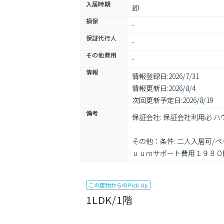
入居時期
即
損保
-
保証代行人
-
その他費用
-
情報
情報登録日:
2026/7/31
情報更新日:
2026/8/4
次回更新予定日:
2026/8/19
備考
保証会社: 保証会社利用必
その他：条件: 二人入居可/ペ
ｕｕｍサポート費用１９８０
この建物からのPick Up
1LDK/1階