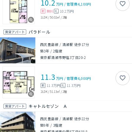
10.2
万円
/
管理費
4,100円
無料
10.2万円
敷
礼
1LDK
/
50.02㎡
/
2階
パラドール
賃貸アパート
西武豊島線 / 清瀬駅 徒歩17分
築3年
/
2階建
東京都清瀬市野塩3丁目20-2
11.3
万円
/
管理費
4,000円
11.3万円
11.3万円
敷
礼
2LDK
/
51.13㎡
/
2階
キャトルセゾン Ａ
賃貸アパート
西武豊島線 / 清瀬駅 徒歩22分
築9年
/
3階建
東京都清瀬市中里5丁目633-8