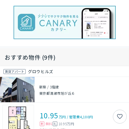
おすすめ物件 (9件)
グロウヒルズ
賃貸アパート
新築
/
3階建
東京都清瀬市旭が丘６
10.95
万円
/
管理費
4,100円
無料
10.95万円
敷
礼