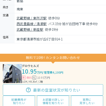
新築
向き
南東
交通
武蔵野線 / 東所沢駅
徒歩0分
西武豊島線 / 清瀬駅
バス15分 旭が丘団地下車 徒歩4分
武蔵野線 / 新座駅
徒歩19分
住所
東京都清瀬市旭が丘6丁目914-1
無料で10秒! カンタンお問い合わせ
グロウヒルズ
10.95
万円
/
管理費4,100円
無料
10.95万円
敷
礼
1LDK / 48.26㎡ / 2階
最新の空室状況が知りたい
初期費用が
お部屋の詳しい
実際に
知りたい
情報を知りたい
見学したい