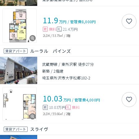
11.9
万円
/
管理費
8,000円
無料
21.4万円
敷
礼
2LDK
/
53.79㎡
/
3階
ルーラル パインズ
賃貸アパート
武蔵野線 / 東所沢駅 徒歩27分
新築
/
2階建
埼玉県所沢市大字松郷102-2
10.03
万円
/
管理費
4,000円
10.03万円
無料
敷
礼
2LDK
/
55.66㎡
/
2階
スライヴ
賃貸アパート