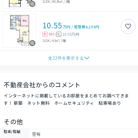
1LDK
/
48.26㎡
/
2階
10.55
万円
/
管理費
4,100円
無料
10.55万円
敷
礼
1LDK
/
43㎡
/
1階
全
22
件を表示する
不動産会社からのコメント
インターネットに掲載しているお部屋をまとめてお調べできま
す！ 新築 ネット無料 ホームセキュリティ 駐車場あり
その他
駐車/駐輪
空有
