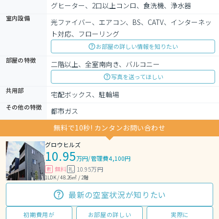
グヒーター、2口以上コンロ、食洗機、浄水器
室内設備
光ファイバー、エアコン、BS、CATV、インターネッ
ト対応、フローリング
お部屋の詳しい情報を知りたい
部屋の特徴
二階以上、全室南向き、バルコニー
写真を送ってほしい
共用部
宅配ボックス、駐輪場
その他の特徴
都市ガス
無料で10秒! カンタンお問い合わせ
グロウヒルズ
10.95
万円
/
管理費4,100円
無料
10.95万円
敷
礼
1LDK / 48.26㎡ / 2階
最新の空室状況が知りたい
初期費用が
お部屋の詳しい
実際に