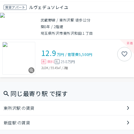
ルヴェデュソレイユ
賃貸アパート
武蔵野線 / 東所沢駅 徒歩12分
築8年
/
2階建
埼玉県所沢市東所沢和田１丁目
12.9
万円
/
管理費
5,500円
無料
25.8万円
敷
礼
2LDK
/
55.45㎡
/
2階
同じ最寄り駅 で探す
東所沢駅 の賃貸
新座駅 の賃貸