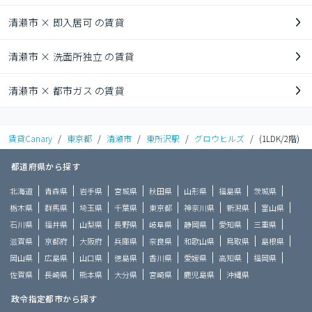
清瀬市 × 即入居可 の賃貸
清瀬市 × 洗面所独立 の賃貸
清瀬市 × 都市ガス の賃貸
賃貸Canary
/
東京都
/
清瀬市
/
東所沢駅
/
グロウヒルズ
/
(1LDK/2階)
都道府県から探す
北海道
青森県
岩手県
宮城県
秋田県
山形県
福島県
茨城県
栃木県
群馬県
埼玉県
千葉県
東京都
神奈川県
新潟県
富山県
石川県
福井県
山梨県
長野県
岐阜県
静岡県
愛知県
三重県
滋賀県
京都府
大阪府
兵庫県
奈良県
和歌山県
鳥取県
島根県
岡山県
広島県
山口県
徳島県
香川県
愛媛県
高知県
福岡県
佐賀県
長崎県
熊本県
大分県
宮崎県
鹿児島県
沖縄県
政令指定都市から探す