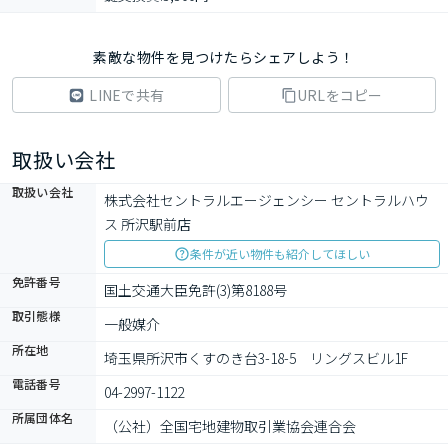
素敵な物件を見つけたらシェアしよう！
LINEで共有
URLをコピー
取扱い会社
取扱い会社
株式会社セントラルエージェンシー セントラルハウ
ス 所沢駅前店
条件が近い物件も紹介してほしい
免許番号
国土交通大臣免許(3)第8188号
取引態様
一般媒介
所在地
埼玉県所沢市くすのき台3-18-5　リングスビル1F
電話番号
04-2997-1122
所属団体名
（公社）全国宅地建物取引業協会連合会