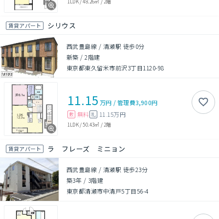
1LDK
/
48.26㎡
/
2階
シリウス
賃貸アパート
西武豊島線 / 清瀬駅 徒歩0分
新築
/
2階建
東京都東久留米市前沢3丁目1120-98
11.15
万円
/
管理費
3,900円
無料
11.15万円
敷
礼
1LDK
/
50.43㎡
/
2階
ラ フレーズ ミニョン
賃貸アパート
西武豊島線 / 清瀬駅 徒歩23分
築3年
/
3階建
東京都清瀬市中清戸5丁目56-4