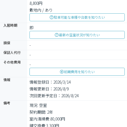
8,800円

敷地内 / あり
駐車可能な車種や台数を知りたい
入居時期
即
最新の空室状況が知りたい
損保
-
保証人代行
-
その他費用
-
初期費用を知りたい
情報
情報登録日：2026/3/14
情報更新日：2026/8/9
次回更新予定日：2026/8/24
備考
現況: 空室

契約期間: 2年

室内清掃費:80,000円

鍵交換費:3,300円