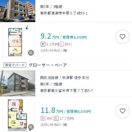
築2年
/
3階建
東京都清瀬市中里５丁目95-1
9.2
万円
/
管理費
4,000円
9.2万円
無料
敷
礼
1LDK
/
40.46㎡
/
2階
グローサー・ベーア
賃貸アパート
西武池袋線 / 秋津駅 徒歩38分
築2年
/
3階建
東京都東久留米市下里７丁目5-7
11.8
万円
/
管理費
8,000円
無料
17.7万円
敷
礼
2LDK
/
48.38㎡
/
3階