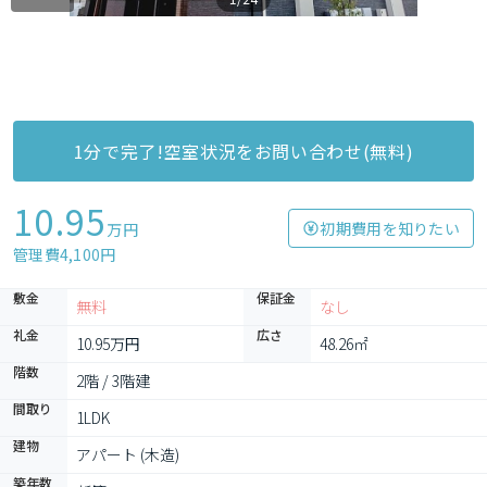
1分で完了!空室状況をお問い合わせ(無料)
10.95
初期費用を知りたい
万円
管理費4,100円
敷金
保証金
無料
なし
礼金
広さ
10.95万円
48.26㎡
階数
2階 / 3階建
間取り
1LDK
建物
アパート (木造)
築年数