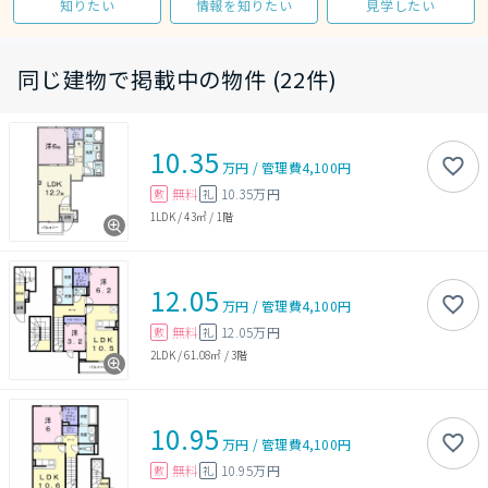
知りたい
情報を知りたい
見学したい
同じ建物で掲載中の物件 (22件)
10.35
万円
/
管理費
4,100円
無料
10.35万円
敷
礼
1LDK
/
43㎡
/
1階
12.05
万円
/
管理費
4,100円
無料
12.05万円
敷
礼
2LDK
/
61.08㎡
/
3階
10.95
万円
/
管理費
4,100円
無料
10.95万円
敷
礼