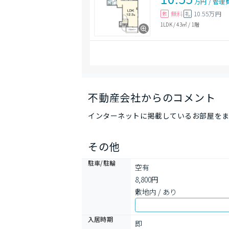
万円
/
管理
無料
10.55万円
敷
礼
1LDK
/
43㎡
/
1階
不動産会社からのコメント
インターネットに掲載しているお部屋をま
その他
駐車/駐輪
空有

8,800円

敷地内 / あり
入居時期
即