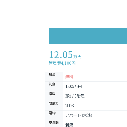
12.05
万円
管理費4,100円
敷金
無料
礼金
12.05万円
階数
3階 / 3階建
間取り
2LDK
建物
アパート (木造)
築年数
新築