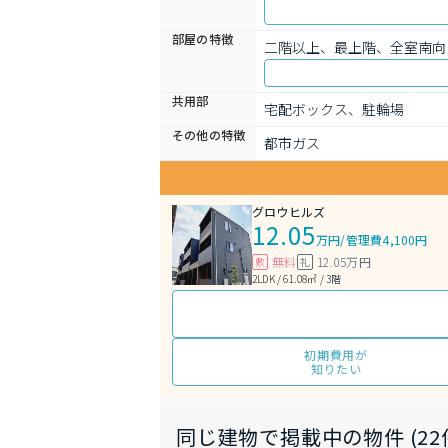
部屋の特徴
二階以上、最上階、全室南向
共用部
宅配ボックス、駐輪場
その他の特徴
都市ガス
グロウヒルズ
12.05
万円
/
管理費4,100円
無料
12.05万円
敷
礼
2LDK / 61.08㎡ / 3階
初期費用が
知りたい
同じ建物で掲載中の物件 (22