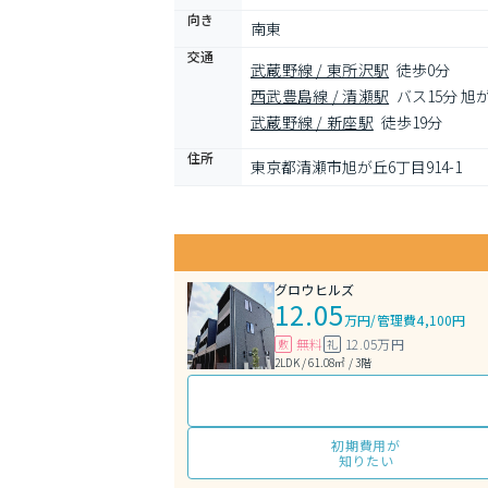
向き
南東
交通
武蔵野線 / 東所沢駅
徒歩0分
西武豊島線 / 清瀬駅
バス15分 旭
武蔵野線 / 新座駅
徒歩19分
住所
東京都清瀬市旭が丘6丁目914-1
グロウヒルズ
12.05
万円
/
管理費4,100円
無料
12.05万円
敷
礼
2LDK / 61.08㎡ / 3階
初期費用が
知りたい