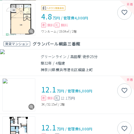
4.8
万円
/
管理費
4,000円
無料
無料
敷
礼
ワンルーム
/
19.04㎡
/
2階
グランパール綱島三番館
賃貸マンション
グリーンライン / 高田駅 徒歩25分
築32年
/
4階建
神奈川県横浜市港北区綱島上町
12.1
万円
/
管理費
6,000円
無料
12.1万円
敷
礼
3K
/
52.15㎡
/
2階
12.1
万円
/
管理費
6,000円