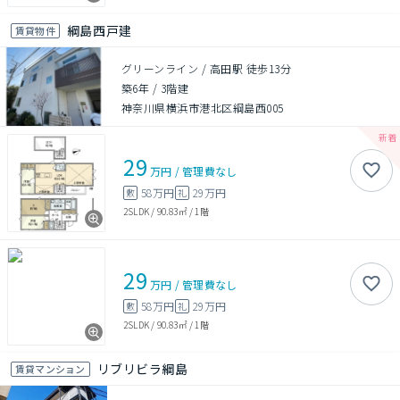
綱島西戸建
賃貸物件
グリーンライン / 高田駅 徒歩13分
築6年
/
3階建
神奈川県横浜市港北区綱島西005
29
万円
/
管理費
なし
58万円
29万円
敷
礼
2SLDK
/
90.83㎡
/
1階
29
万円
/
管理費
なし
58万円
29万円
敷
礼
2SLDK
/
90.83㎡
/
1階
リブリビラ綱島
賃貸マンション