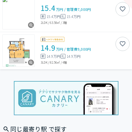
15.4
万円
/
管理費
7,000円
15.4万円
15.4万円
敷
礼
2LDK
/
63.58㎡
/
3階
14.9
万円
/
管理費
9,000円
14.9万円
14.9万円
敷
礼
3LDK
/
82.56㎡
/
4階
同じ最寄り駅 で探す