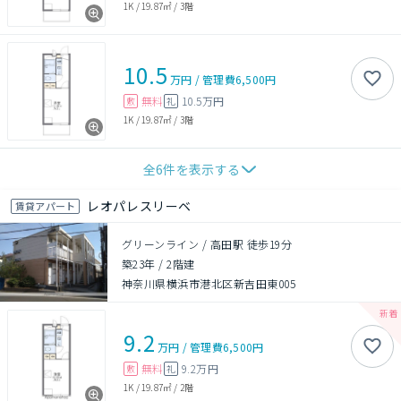
1K
/
19.87㎡
/
3階
10.5
万円
/
管理費
6,500円
無料
10.5万円
敷
礼
1K
/
19.87㎡
/
3階
全
6
件を表示する
レオパレスリーベ
賃貸アパート
グリーンライン / 高田駅 徒歩19分
築23年
/
2階建
神奈川県横浜市港北区新吉田東005
9.2
万円
/
管理費
6,500円
無料
9.2万円
敷
礼
1K
/
19.87㎡
/
2階