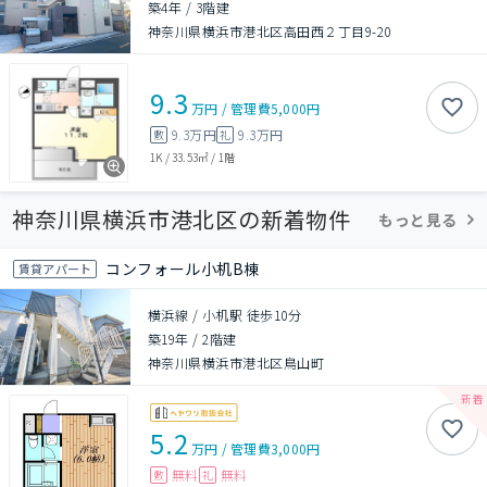
築4年
/
3階建
神奈川県横浜市港北区高田西２丁目9-20
9.3
万円
/
管理費
5,000円
9.3万円
9.3万円
敷
礼
1K
/
33.53㎡
/
1階
神奈川県横浜市港北区の新着物件
もっと見る
コンフォール小机B棟
賃貸アパート
横浜線 / 小机駅 徒歩10分
築19年
/
2階建
神奈川県横浜市港北区鳥山町
5.2
万円
/
管理費
3,000円
無料
無料
敷
礼