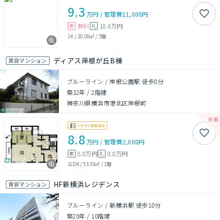
9.3
万円
/
管理費
11,000円
無料
18.6万円
敷
礼
1K
/
20.08㎡
/
5階
ディアス岸根が丘B棟
賃貸マンション
ブルーライン / 岸根公園駅 徒歩8分
築32年
/
2階建
神奈川県横浜市港北区岸根町
8.8
万円
/
管理費
2,000円
8.8万円
8.8万円
敷
礼
2LDK
/
53.93㎡
/
1階
HF新横浜レジデンス
賃貸マンション
ブルーライン / 新横浜駅 徒歩10分
築20年
/
10階建