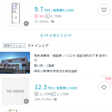
9.7
万円
/
管理費
8,500円
無料
9.7万円
敷
礼
1K
/
19.87㎡
/
3階
全
7
件を表示する
ファインシア
賃貸マンション
東急東横線 / 綱島駅 バス12分 高田消防前下車 徒歩5
分
築13年
/
2階建
神奈川県横浜市港北区新吉田町
12.3
万円
/
管理費
3,500円
12.3万円
12.3万円
敷
礼
2LDK
/
51.25㎡
/
2階