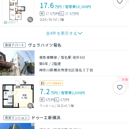
17.6
万円
/
管理費
10,500円
17.6万円
17.6万円
敷
礼
2LDK
/
56.7㎡
/
2階
全
4
件を表示する
ヴェラハイツ菊名
賃貸アパート
東急東横線 / 菊名駅 徒歩6分
築6年
/
2階建
神奈川県横浜市港北区菊名５丁目
7.2
万円
/
管理費
2,000円
4万円
4万円
敷
礼
ワンルーム
/
18.21㎡
/
1階
ドゥーエ新横浜
賃貸マンション