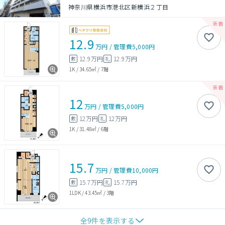
神奈川県横浜市港北区新横浜２丁目
12.9
万円
/
管理費
5,000円
12.9万円
12.9万円
敷
礼
1K
/
34.65㎡
/
7階
12
万円
/
管理費
5,000円
12万円
12万円
敷
礼
1K
/
31.48㎡
/
6階
15.7
万円
/
管理費
10,000円
15.7万円
15.7万円
敷
礼
1LDK
/
43.45㎡
/
3階
全
9
件を表示する