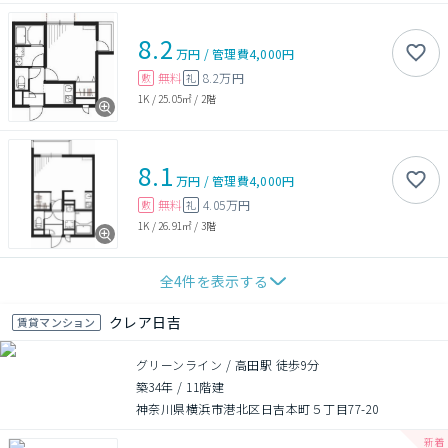
8.2
万円
/
管理費
4,000円
無料
8.2万円
敷
礼
1K
/
25.05㎡
/
2階
8.1
万円
/
管理費
4,000円
無料
4.05万円
敷
礼
1K
/
26.91㎡
/
3階
全
4
件を表示する
クレア日吉
賃貸マンション
グリーンライン / 高田駅 徒歩9分
築34年
/
11階建
神奈川県横浜市港北区日吉本町５丁目77-20