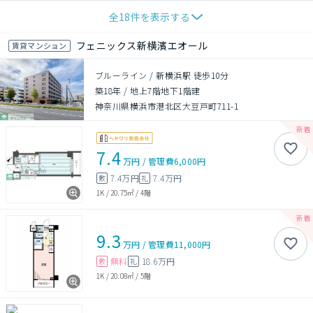
全
18
件を表示する
フェニックス新横濱エオール
賃貸マンション
ブルーライン / 新横浜駅 徒歩10分
築18年
/
地上7階地下1階建
神奈川県横浜市港北区大豆戸町711-1
7.4
万円
/
管理費
6,000円
7.4万円
7.4万円
敷
礼
1K
/
20.75㎡
/
4階
9.3
万円
/
管理費
11,000円
無料
18.6万円
敷
礼
1K
/
20.08㎡
/
5階