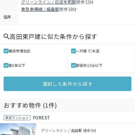
グリーンライン / 日吉本町駅
徒歩12分
東急東横線 / 綱島駅
徒歩18分
住所
高田東戸建
に似た条件から探す
横浜市港北区
一戸建て/木造
築5年以下
駅徒歩15分以下
選択した条件から探す
おすすめ物件 (
1
件)
FOREST
賃貸マンション
グリーンライン / 高田駅 徒歩5分