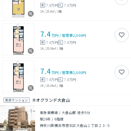
7.4万円
7.4万円
敷
礼
1K
/
25.8㎡
/
2階
7.4
万円
/
管理費
2,000円
7.4万円
7.4万円
敷
礼
1K
/
25.04㎡
/
3階
7.4
万円
/
管理費
2,000円
7.4万円
7.4万円
敷
礼
1K
/
25.04㎡
/
3階
ネオグランデ大倉山
賃貸マンション
東急東横線 / 大倉山駅 徒歩5分
築26年
/
6階建
神奈川県横浜市港北区大倉山１丁目２３-５