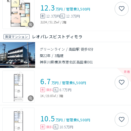
12.3
万円
/
管理費
3,500円
12.3万円
12.3万円
敷
礼
2LDK
/
51.25㎡
/
2階
レオパレスビストディモラ
賃貸マンション
グリーンライン / 高田駅 徒歩6分
築22年
/
3階建
神奈川県横浜市港北区高田東001
6.7
万円
/
管理費
6,500円
無料
6.7万円
敷
礼
1K
/
19.87㎡
/
3階
10.5
万円
/
管理費
6,500円
無料
10.5万円
敷
礼