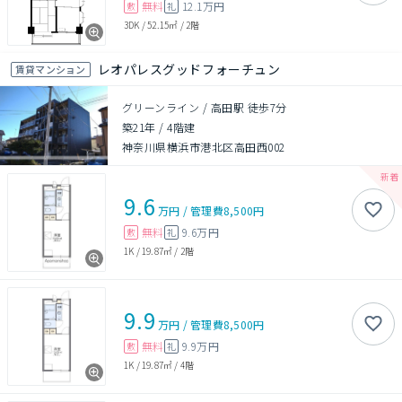
無料
12.1万円
敷
礼
3DK
/
52.15㎡
/
2階
レオパレスグッドフォーチュン
賃貸マンション
グリーンライン / 高田駅 徒歩7分
築21年
/
4階建
神奈川県横浜市港北区高田西002
9.6
万円
/
管理費
8,500円
無料
9.6万円
敷
礼
1K
/
19.87㎡
/
2階
9.9
万円
/
管理費
8,500円
無料
9.9万円
敷
礼
1K
/
19.87㎡
/
4階