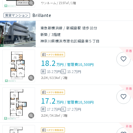
ワンルーム
/
15.97㎡
/
1階
Brillante
賃貸マンション
東急新横浜線 / 新綱島駅 徒歩18分
新築
/
3階建
神奈川県横浜市港北区綱島東５丁目
18.2
万円
/
管理費
10,500円
18.2万円
18.2万円
敷
礼
2LDK
/
63.54㎡
/
2階
17.2
万円
/
管理費
10,500円
17.2万円
17.2万円
敷
礼
2LDK
/
54.18㎡
/
3階