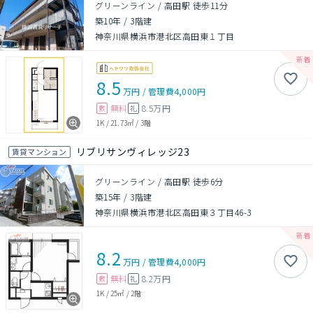
グリーンライン / 高田駅 徒歩11分
築10年
/
3階建
神奈川県横浜市港北区高田東１丁目
8.5
万円
/
管理費
4,000円
無料
8.5万円
敷
礼
1K
/
21.73㎡
/
3階
リブリサンヴィレッジ23
賃貸マンション
グリーンライン / 高田駅 徒歩6分
築15年
/
3階建
神奈川県横浜市港北区高田東３丁目46-3
8.2
万円
/
管理費
4,000円
無料
8.2万円
敷
礼
1K
/
25㎡
/
2階