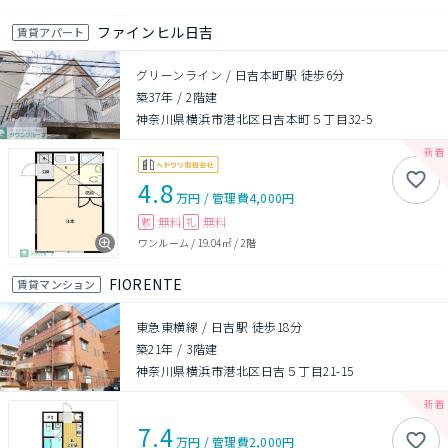
ファインヒル日吉
賃貸アパート
グリーンライン / 日吉本町駅 徒歩6分
築37年
/
2階建
神奈川県横浜市港北区日吉本町５丁目32-5
4.8
万円
/
管理費
4,000円
無料
無料
敷
礼
ワンルーム
/
19.04㎡
/
2階
FIORENTE
賃貸マンション
東急東横線 / 日吉駅 徒歩18分
築21年
/
3階建
神奈川県横浜市港北区日吉５丁目21-15
7.4
万円
/
管理費
2,000円