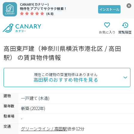
CANARY(カナリー)
物件をアプリでサクサク検索！
インストール
(4.8)
お気に入り
閲覧履歴
高田東戸建（神奈川県横浜市港北区 / 高田
駅） の賃貸物件情報
現在この建物の空室物件はありません
高田駅
のおすすめ物件を見る
建物
一戸建て (木造)
築年数
新築 (2022年)
駐車場
-
交通
グリーンライン / 高田駅
徒歩12分