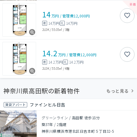
14
万円
/
管理費
12,000円
14万円
14万円
敷
礼
2LDK
/
55.05㎡
/
3階
14.2
万円
/
管理費
12,000円
14.2万円
14.2万円
敷
礼
2LDK
/
55.05㎡
/
4階
神奈川県高田駅の新着物件
もっと見る
ファインヒル日吉
賃貸アパート
グリーンライン / 高田駅 徒歩18分
築37年
/
2階建
神奈川県横浜市港北区日吉本町５丁目32-5