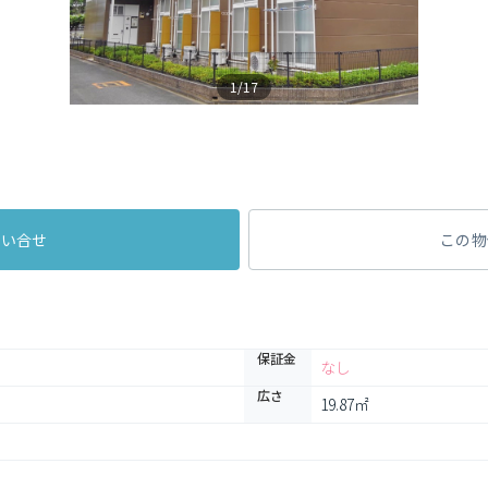
1/17
問い合せ
この物
保証金
なし
広さ
19.87㎡