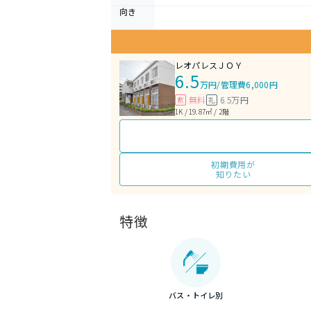
向き
レオパレスＪＯＹ
6.5
万円
/
管理費6,000円
無料
6.5万円
敷
礼
1K / 19.87㎡ / 2階
初期費用が
知りたい
特徴
バス・トイレ別