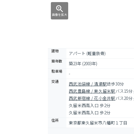
画像を拡大
建物
アパート (軽量鉄骨)
築年数
築23年 (2003年)
駐車場
-
交通
西武池袋線 / 清瀬駅
徒歩30分
西武豊島線 / 東久留米駅
バス15分
西武新宿線 / 花小金井駅
バス20分
久留米西高入口 歩2分
久留米西高入口 歩2分
住所
東京都東久留米市八幡町１丁目