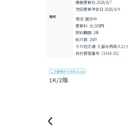
情報更新日:
2026/8/7
次回更新予定日:
2026/8/9
備考
現況: 居住中

更新料: 16,500円

契約期間: 2年

総戸数: 20戸

その他交通: 久留米西高入口 歩
自社管理番号: 21418-202
この建物からのPick Up
1K/2階