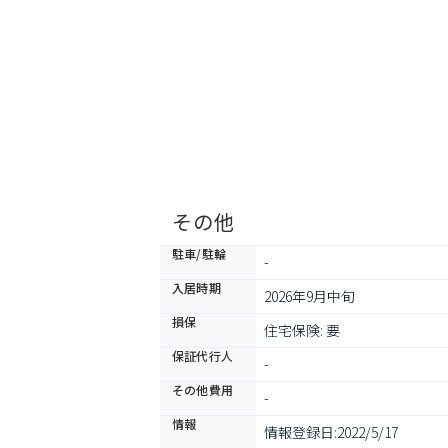
その他
駐車/駐輪
-
入居時期
2026年9月中旬
損保
住宅保険: 要
保証代行人
-
その他費用
-
情報
情報登録日:
2022/5/17