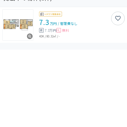
7.3
万円
/
管理費
なし
7.3万円
無料
敷
礼
4DK
/
80.32㎡
/
-