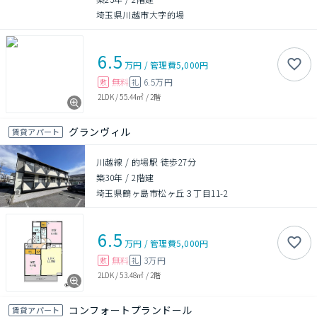
埼玉県川越市大字的場
6.5
万円
/
管理費
5,000円
無料
6.5万円
敷
礼
2LDK
/
55.44㎡
/
2階
グランヴィル
賃貸アパート
川越線 / 的場駅 徒歩27分
築30年
/
2階建
埼玉県鶴ヶ島市松ヶ丘３丁目11-2
6.5
万円
/
管理費
5,000円
無料
3万円
敷
礼
2LDK
/
53.48㎡
/
2階
コンフォートプランドール
賃貸アパート