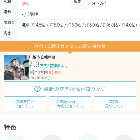
礼金
広さ
無料
80.32㎡
階数
- / 2階建
間取り
4DK (洋4.5帖 / 洋5.0帖 / 洋6.0帖 / 洋6.0帖 / DK6.0帖 / 洋4.0帖)
向き
無料で10秒! カンタンお問い合わせ
川越市笠幡戸建
7.3
万円
/
管理費なし
7.3万円
無料
敷
礼
4DK / 80.32㎡ / -
最新の空室状況が知りたい
初期費用が
お部屋の詳しい
実際に
知りたい
情報を知りたい
見学したい
特徴