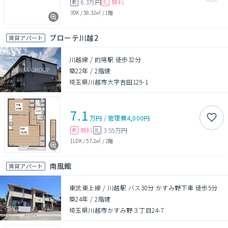
6.3万円
無料
敷
礼
3DK
/
58.32㎡
/
1階
ブローテ川越2
賃貸アパート
川越線 / 的場駅 徒歩32分
築22年
/
2階建
埼玉県川越市大字吉田129-1
7.1
万円
/
管理費
4,000円
無料
3.55万円
敷
礼
1LDK
/
57.2㎡
/
2階
南風館
賃貸アパート
東武東上線 / 川越駅 バス30分 かすみ野下車 徒歩5分
築24年
/
2階建
埼玉県川越市かすみ野３丁目24-7