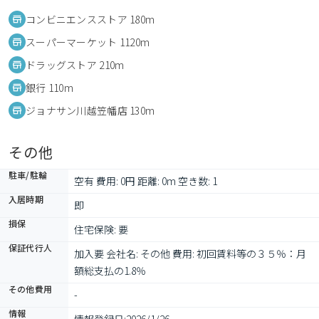
コンビニエンスストア 180m
スーパーマーケット 1120m
ドラッグストア 210m
銀行 110m
ジョナサン川越笠幡店 130m
その他
駐車/駐輪
空有 費用: 0円 距離: 0m 空き数: 1
入居時期
即
損保
住宅保険: 要
保証代行人
加入要 会社名: その他 費用: 初回賃料等の３５％：月
額総支払の1.8％
その他費用
-
情報