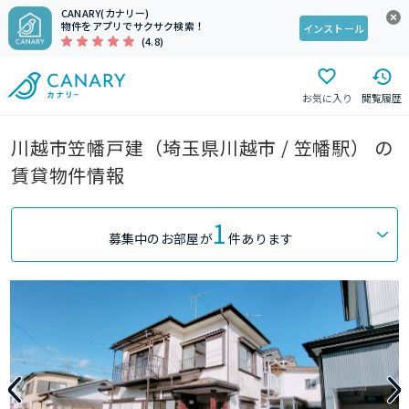
CANARY(カナリー)
物件をアプリでサクサク検索！
インストール
(4.8)
お気に入り
閲覧履歴
川越市笠幡戸建（埼玉県川越市 / 笠幡駅） の
賃貸物件情報
1
募集中のお部屋が
件あります