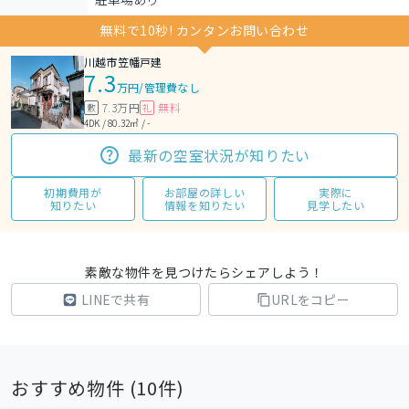
無料で10秒! カンタンお問い合わせ
川越市笠幡戸建
7.3
万円
/
管理費なし
7.3万円
無料
敷
礼
4DK / 80.32㎡ / -
最新の空室状況が知りたい
初期費用が
お部屋の詳しい
実際に
知りたい
情報を知りたい
見学したい
素敵な物件を見つけたらシェアしよう！
LINEで共有
URLをコピー
おすすめ物件 (
10
件)