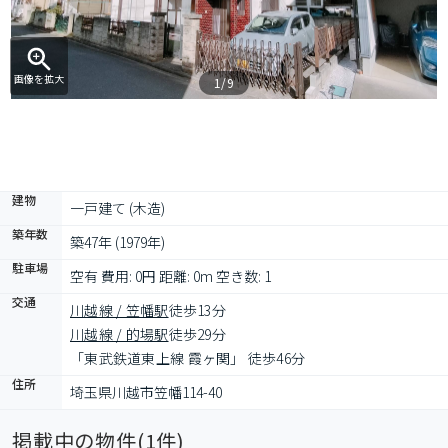
画像を拡大
1/9
建物
一戸建て (木造)
築年数
築47年 (1979年)
駐車場
空有 費用: 0円 距離: 0m 空き数: 1
交通
川越線 / 笠幡駅
徒歩13分
川越線 / 的場駅
徒歩29分
「東武鉄道東上線 霞ヶ関」 徒歩46分
住所
埼玉県川越市笠幡114-40
掲載中の物件(
1
件)