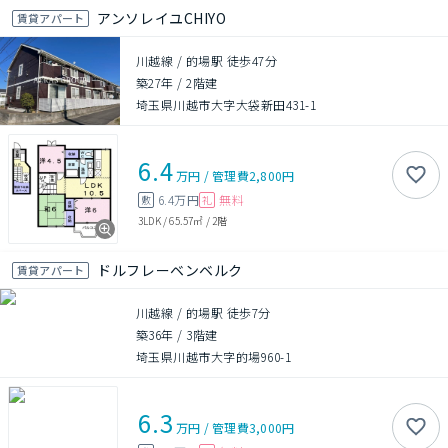
アンソレイユCHIYO
賃貸アパート
川越線 / 的場駅 徒歩47分
築27年
/
2階建
埼玉県川越市大字大袋新田431-1
6.4
万円
/
管理費
2,800円
6.4万円
無料
敷
礼
3LDK
/
65.57㎡
/
2階
ドルフレーベンベルク
賃貸アパート
川越線 / 的場駅 徒歩7分
築36年
/
3階建
埼玉県川越市大字的場960-1
6.3
万円
/
管理費
3,000円