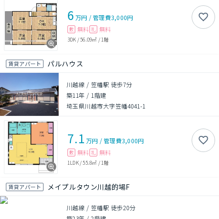
6
万円
/
管理費
3,000円
無料
無料
敷
礼
3DK
/
56.09㎡
/
1階
パルハウス
賃貸アパート
川越線 / 笠幡駅 徒歩7分
築11年
/
1階建
埼玉県川越市大字笠幡4041-1
7.1
万円
/
管理費
3,000円
無料
無料
敷
礼
1LDK
/
55.8㎡
/
1階
メイプルタウン川越的場F
賃貸アパート
川越線 / 笠幡駅 徒歩20分
築23年
/
2階建