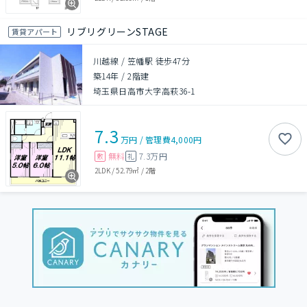
リブリグリーンSTAGE
賃貸アパート
川越線 / 笠幡駅 徒歩47分
築14年
/
2階建
埼玉県日高市大字高萩36-1
7.3
万円
/
管理費
4,000円
無料
7.3万円
敷
礼
2LDK
/
52.79㎡
/
2階