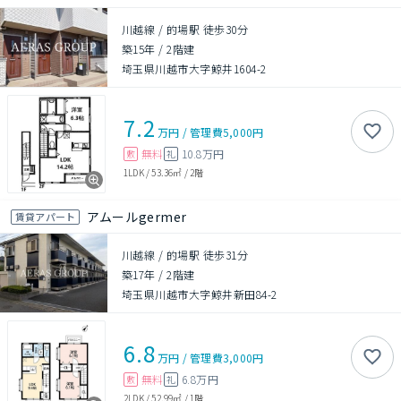
川越線 / 的場駅 徒歩30分
築15年
/
2階建
埼玉県川越市大字鯨井1604-2
7.2
万円
/
管理費
5,000円
無料
10.8万円
敷
礼
1LDK
/
53.36㎡
/
2階
アムールgermer
賃貸アパート
川越線 / 的場駅 徒歩31分
築17年
/
2階建
埼玉県川越市大字鯨井新田84-2
6.8
万円
/
管理費
3,000円
無料
6.8万円
敷
礼
2LDK
/
52.99㎡
/
1階