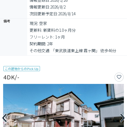
情報登録日:
2026/1/26
情報更新日:
2026/8/2
次回更新予定日:
2026/8/14
備考
現況: 空家

更新料: 新賃料の1.0ヶ月分

フリーレント: 1ヶ月

契約期間: 2年

その他交通: 「東武鉄道東上線 霞ヶ関」 徒歩46分
この建物からのPick Up
4DK/-