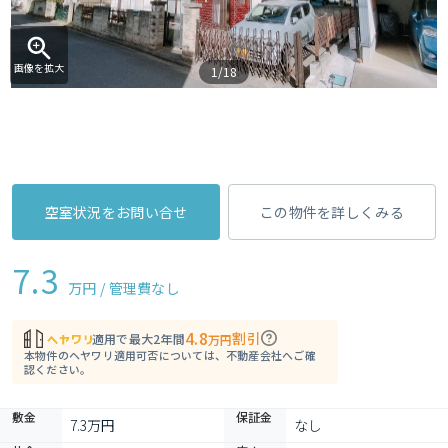
画像を拡大
1/18
空室状況をお問い合せ
この物件を詳しくみる
7.3
万円 / 管理費
なし
4.8
割引
適用で最大2年間
万円
本物件のヘヤワリ適用可否については、不動産会社へご確
認ください。
敷金
保証金
7.3万円
なし