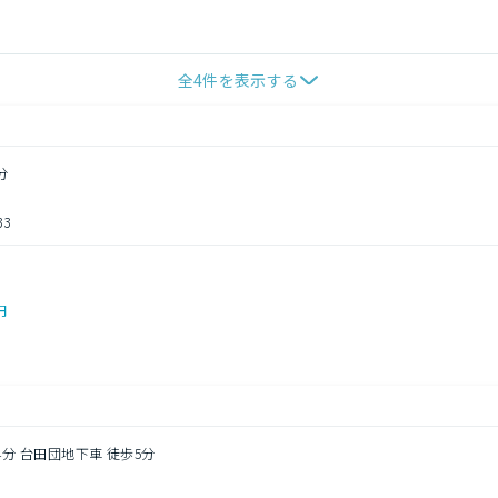
全
4
件を表示する
分
3
円
4分 台田団地下車 徒歩5分