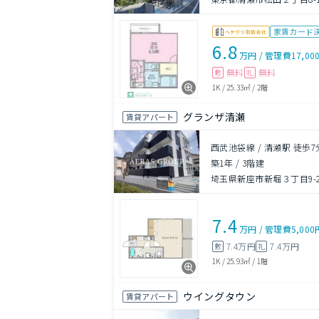
家賃カード
6.8
万円
/
管理費
17,00
無料
無料
敷
礼
1K
/
25.33㎡
/
2階
グランザ清瀬
賃貸アパート
西武池袋線 / 清瀬駅 徒歩7
築1年
/
3階建
埼玉県新座市新堀３丁目9-2
7.4
万円
/
管理費
5,000
7.4万円
7.4万円
敷
礼
1K
/
25.93㎡
/
1階
ウイングタウン
賃貸アパート