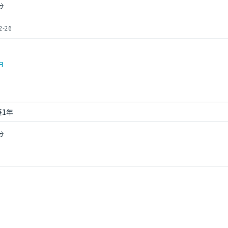
分
-26
円
1年
分