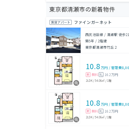
東京都清瀬市の新着物件
ファインガーネット
賃貸アパート
西武池袋線 / 清瀬駅 徒歩2
築5年
/
2階建
東京都清瀬市竹丘２
10.8
万円
/
管理費
8,0
無料
16.2万円
敷
礼
2LDK
/
54.06㎡
/
1階
10.8
万円
/
管理費
8,0
無料
16.2万円
敷
礼
2LDK
/
54.06㎡
/
1階