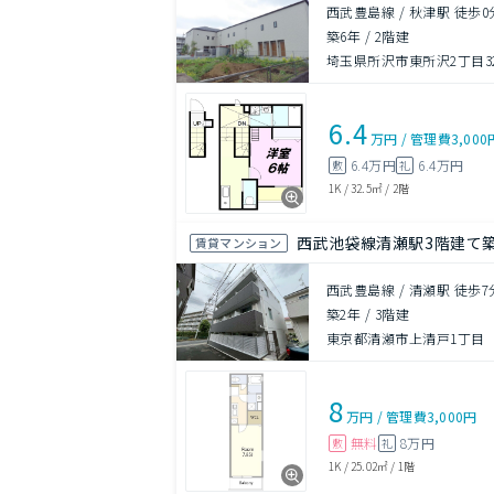
西武豊島線 / 秋津駅 徒歩0
築6年
/
2階建
埼玉県所沢市東所沢2丁目32
6.4
万円
/
管理費
3,000
6.4万円
6.4万円
敷
礼
1K
/
32.5㎡
/
2階
西武池袋線清瀬駅3階建て築
賃貸マンション
西武豊島線 / 清瀬駅 徒歩7
築2年
/
3階建
東京都清瀬市上清戸1丁目
8
万円
/
管理費
3,000円
無料
8万円
敷
礼
1K
/
25.02㎡
/
1階