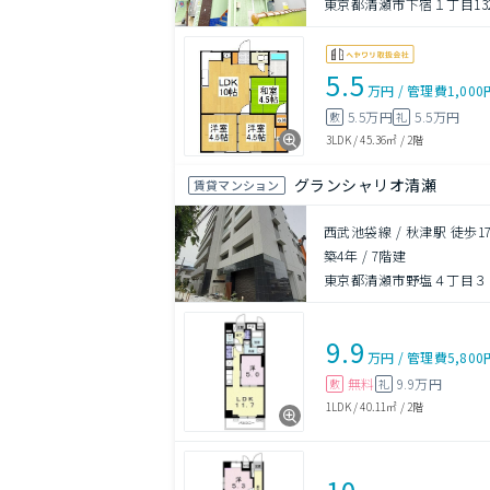
東京都清瀬市下宿１丁目132
5.5
万円
/
管理費
1,000
5.5万円
5.5万円
敷
礼
3LDK
/
45.36㎡
/
2階
グランシャリオ清瀬
賃貸マンション
西武池袋線 / 秋津駅 徒歩1
築4年
/
7階建
東京都清瀬市野塩４丁目３
9.9
万円
/
管理費
5,800
無料
9.9万円
敷
礼
1LDK
/
40.11㎡
/
2階