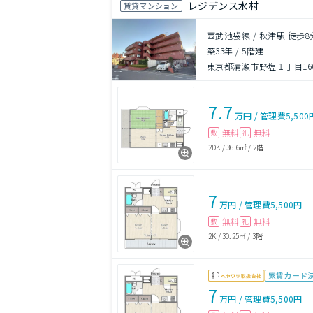
レジデンス水村
賃貸マンション
西武池袋線 / 秋津駅 徒歩8
築33年
/
5階建
東京都清瀬市野塩１丁目160
7.7
万円
/
管理費
5,500
無料
無料
敷
礼
2DK
/
36.6㎡
/
2階
7
万円
/
管理費
5,500円
無料
無料
敷
礼
2K
/
30.25㎡
/
3階
家賃カード
7
万円
/
管理費
5,500円