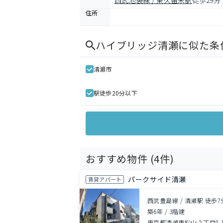
西武池袋線 / 東久留米駅
徒歩29分
住所
ハイブリッジ清瀬
に似た条
清瀬市
駅徒歩20分以下
おすすめ物件 (
4
件)
パークサイド清瀬
賃貸アパート
西武豊島線 / 清瀬駅 徒歩7
築6年
/
3階建
東京都清瀬市松山２丁目8-1