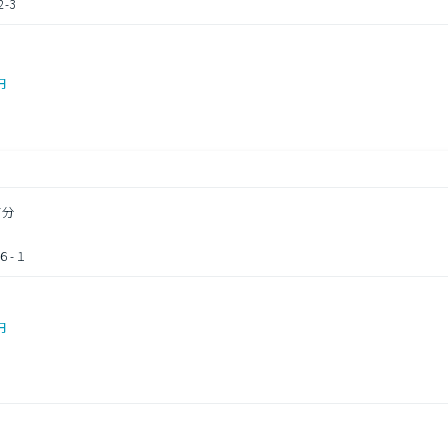
-3
円
7分
６-１
円