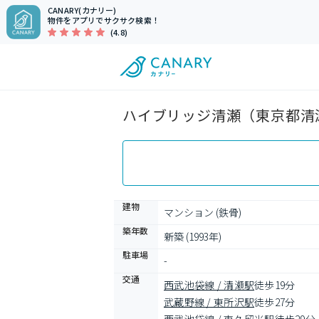
CANARY(カナリー)
物件をアプリでサクサク検索！
(4.8)
ハイブリッジ清瀬（東京都清瀬
建物
マンション (鉄骨)
築年数
新築 (1993年)
駐車場
-
交通
西武池袋線 / 清瀬駅
徒歩19分
武蔵野線 / 東所沢駅
徒歩27分