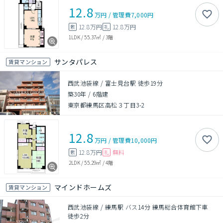
12.8
万円
/
管理費
7,000円
12.8万円
12.8万円
敷
礼
1LDK
/
55.37㎡
/
3階
サンタパレス
賃貸マンション
西武池袋線 / 富士見台駅 徒歩19分
築30年
/
6階建
東京都練馬区高松３丁目3-2
12.8
万円
/
管理費
10,000円
12.8万円
無料
敷
礼
2LDK
/
55.29㎡
/
4階
マインドホームズ
賃貸マンション
西武池袋線 / 練馬駅 バス14分 練馬総合体育館下車
徒歩2分