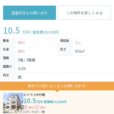
空室状況をお問い合せ
この物件を詳しくみる
10.5
万円 / 管理費
20,000円
敷金
保証金
無料
なし
礼金
広さ
無料
30.6㎡
階数
3階 / 3階建
間取り
1LDK 
向き
西
無料で10秒! カンタンお問い合わせ
エクウス中村橋
10.5
万円
/
管理費20,000円
無料
無料
敷
礼
1LDK / 30.6㎡ / 3階