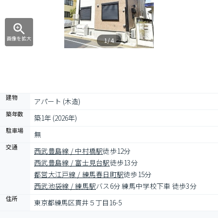
画像を拡大
1/4
建物
アパート (木造)
築年数
築1年 (2026年)
駐車場
無
交通
西武豊島線 / 中村橋駅
徒歩12分
西武豊島線 / 富士見台駅
徒歩13分
都営大江戸線 / 練馬春日町駅
徒歩15分
西武池袋線 / 練馬駅
バス6分 練馬中学校下車 徒歩3分
住所
東京都練馬区貫井５丁目16-5