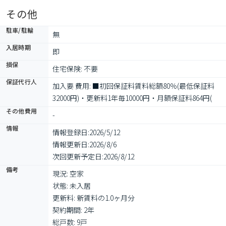
その他
駐車/駐輪
無
入居時期
即
損保
住宅保険: 不要
保証代行人
加入要 費用: ■初回保証料賃料総額80％(最低保証料
32000円)・更新料1年毎10000円・月額保証料864円(
その他費用
-
情報
情報登録日:
2026/5/12
情報更新日:
2026/8/6
次回更新予定日:
2026/8/12
備考
現況: 空家

状態: 未入居

更新料: 新賃料の1.0ヶ月分

契約期間: 2年

総戸数: 9戸
