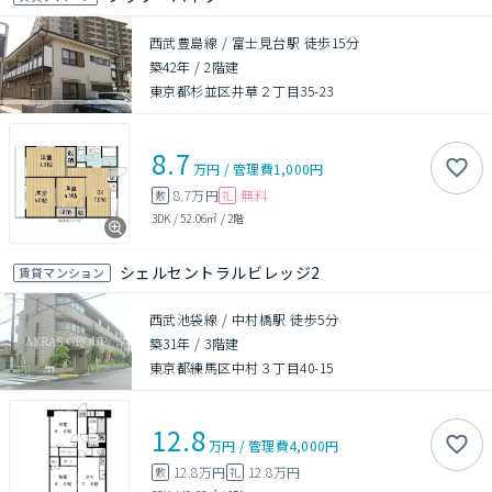
西武豊島線 / 富士見台駅 徒歩15分
築42年
/
2階建
東京都杉並区井草２丁目35-23
8.7
万円
/
管理費
1,000円
8.7万円
無料
敷
礼
3DK
/
52.06㎡
/
2階
シェルセントラルビレッジ2
賃貸マンション
西武池袋線 / 中村橋駅 徒歩5分
築31年
/
3階建
東京都練馬区中村３丁目40-15
12.8
万円
/
管理費
4,000円
12.8万円
12.8万円
敷
礼