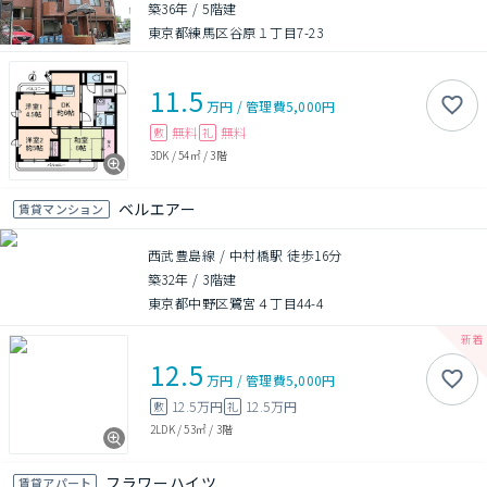
築36年
/
5階建
東京都練馬区谷原１丁目7-23
11.5
万円
/
管理費
5,000円
無料
無料
敷
礼
3DK
/
54㎡
/
3階
ベルエアー
賃貸マンション
西武豊島線 / 中村橋駅 徒歩16分
築32年
/
3階建
東京都中野区鷺宮４丁目44-4
12.5
万円
/
管理費
5,000円
12.5万円
12.5万円
敷
礼
2LDK
/
53㎡
/
3階
フラワーハイツ
賃貸アパート