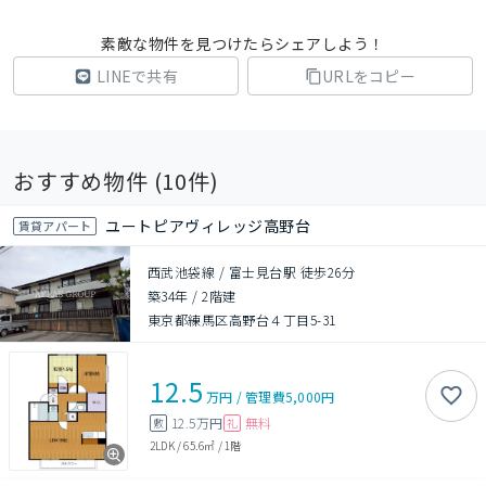
素敵な物件を見つけたらシェアしよう！
LINEで共有
URLをコピー
おすすめ物件 (
10
件)
ユートピアヴィレッジ高野台
賃貸アパート
西武池袋線 / 富士見台駅 徒歩26分
築34年
/
2階建
東京都練馬区高野台４丁目5-31
12.5
万円
/
管理費
5,000円
12.5万円
無料
敷
礼
2LDK
/
65.6㎡
/
1階