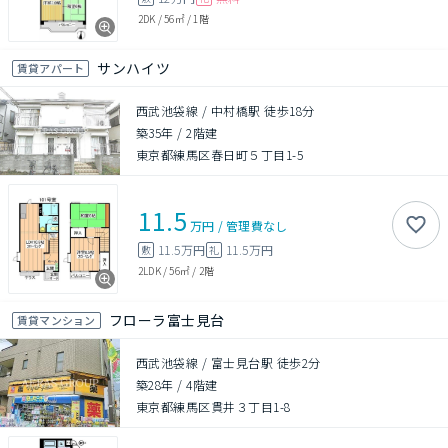
2DK
/
56㎡
/
1階
サンハイツ
賃貸アパート
西武池袋線 / 中村橋駅 徒歩18分
築35年
/
2階建
東京都練馬区春日町５丁目1-5
11.5
万円
/
管理費
なし
11.5万円
11.5万円
敷
礼
2LDK
/
56㎡
/
2階
フローラ富士見台
賃貸マンション
西武池袋線 / 富士見台駅 徒歩2分
築28年
/
4階建
東京都練馬区貫井３丁目1-8