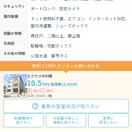
セキュリティ
オートロック、防犯カメラ
室内設備
ネット使用料不要、エアコン、インターネット対応、
室内洗濯置、シューズボックス
部屋の特徴
角住戸、二階以上、最上階
共用部
駐輪場、宅配ボックス
その他の特徴
公営水道、都市ガス
無料で10秒! カンタンお問い合わせ
エクウス中村橋
10.5
万円
/
管理費20,000円
無料
無料
敷
礼
1LDK / 30.6㎡ / 3階
最新の空室状況が知りたい
初期費用が
お部屋の詳しい
実際に
知りたい
情報を知りたい
見学したい