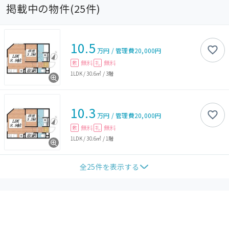
掲載中の物件(
25
件)
10.5
万円
/
管理費
20,000円
無料
無料
敷
礼
1LDK
/
30.6㎡
/
3階
10.3
万円
/
管理費
20,000円
無料
無料
敷
礼
1LDK
/
30.6㎡
/
1階
全
25
件を表示する