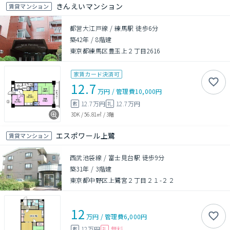
きんえいマンション
賃貸マンション
都営大江戸線 / 練馬駅 徒歩6分
築42年
/
8階建
東京都練馬区豊玉上２丁目2616
家賃カード決済可
12.7
万円
/
管理費
10,000円
12.7万円
12.7万円
敷
礼
3DK
/
56.81㎡
/
3階
エスポワール上鷺
賃貸マンション
西武池袋線 / 富士見台駅 徒歩9分
築31年
/
3階建
東京都中野区上鷺宮２丁目２１-２２
12
万円
/
管理費
6,000円
12万円
無料
敷
礼