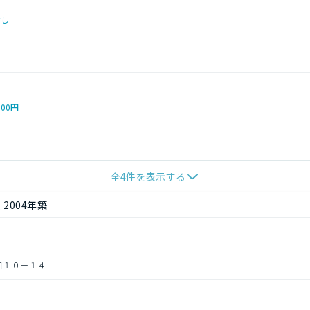
なし
000円
全
4
件を表示する
2004年築
目１０－１４