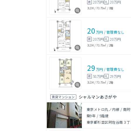
20万円
20万円
敷
礼
3LDK
/
70.79㎡
/
3階
20
万円
/
管理費
なし
20万円
20万円
敷
礼
3LDK
/
70.79㎡
/
2階
29
万円
/
管理費
なし
58万円
29万円
敷
礼
3LDK
/
70.79㎡
/
2階
シャルマンあさがや
賃貸マンション
東京メトロ丸ノ内線 / 南阿
築9年
/
5階建
東京都杉並区阿佐谷南３丁目