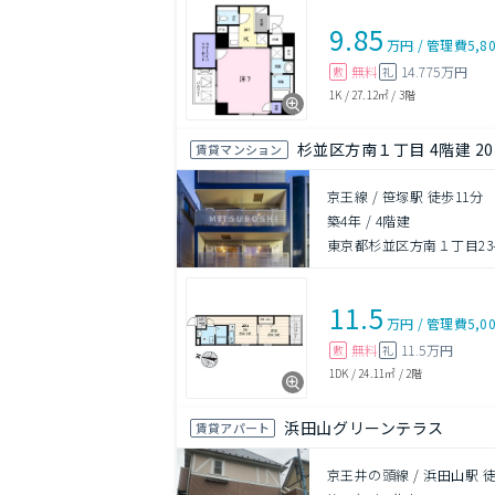
9.85
万円
/
管理費
5,8
無料
14.775万円
敷
礼
1K
/
27.12㎡
/
3階
杉並区方南１丁目 4階建 20
賃貸マンション
京王線 / 笹塚駅 徒歩11分
築4年
/
4階建
東京都杉並区方南１丁目23-
11.5
万円
/
管理費
5,0
無料
11.5万円
敷
礼
1DK
/
24.11㎡
/
2階
浜田山グリーンテラス
賃貸アパート
京王井の頭線 / 浜田山駅 徒