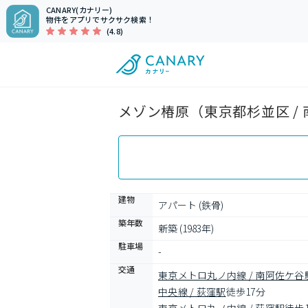
CANARY(カナリー)
物件をアプリでサクサク検索！
(4.8)
メゾン椿原（東京都杉並区 /
建物
アパート (鉄骨)
築年数
新築 (1983年)
駐車場
-
交通
東京メトロ丸ノ内線 / 南阿佐ケ谷
中央線 / 荻窪駅
徒歩17分