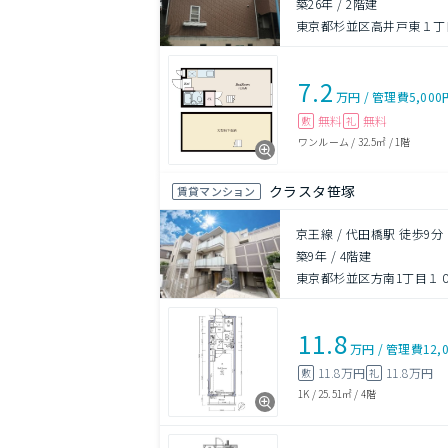
築26年
/
2階建
東京都杉並区高井戸東１丁目
7.2
万円
/
管理費
5,000
無料
無料
敷
礼
ワンルーム
/
32.5㎡
/
1階
クラスタ笹塚
賃貸マンション
京王線 / 代田橋駅 徒歩9分
築9年
/
4階建
東京都杉並区方南1丁目１
11.8
万円
/
管理費
12,
11.8万円
11.8万円
敷
礼
1K
/
25.51㎡
/
4階