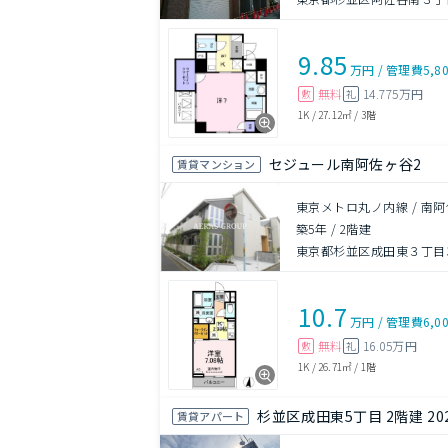
9.85
万円
/
管理費
5,8
無料
14.775万円
敷
礼
1K
/
27.12㎡
/
3階
セジュール南阿佐ヶ谷2
賃貸マンション
東京メトロ丸ノ内線 / 南阿
築5年
/
2階建
東京都杉並区成田東３丁目36
10.7
万円
/
管理費
6,0
無料
16.05万円
敷
礼
1K
/
26.71㎡
/
1階
杉並区成田東5丁目 2階建 20
賃貸アパート