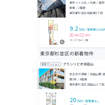
東京メトロ丸ノ内線 / 南阿
新築
/
2階建
東京都杉並区成田東5丁目
9.2
万円
/
管理費
3,000
無料
無料
敷
礼
1K
/
27.39㎡
/
2階
東京都杉並区の新着物件
グランリビオ浜田山
賃貸マンション
京王井の頭線 / 浜田山駅 
築3年
/
4階建
東京都杉並区浜田山４丁目29
20
万円
/
管理費
なし