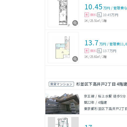
10.45
万円
/
管理費
無料
10.45万円
敷
礼
1K
/
25.51㎡
/
1階
13.7
万円
/
管理費
11,
無料
13.7万円
敷
礼
1K
/
25.82㎡
/
2階
杉並区下高井戸2丁目 4階建 
賃貸マンション
京王線 / 桜上水駅 徒歩5分
築22年
/
4階建
東京都杉並区下高井戸2丁