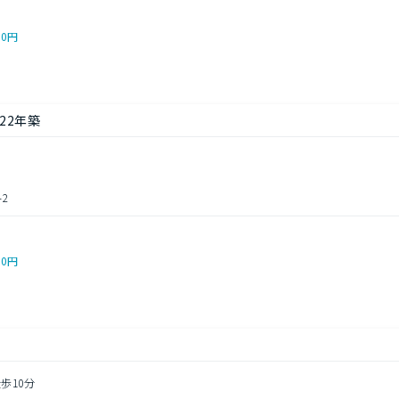
00円
22年築
2
00円
歩10分