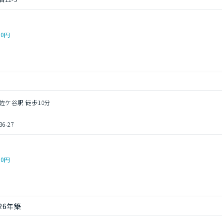
00円
佐ケ谷駅 徒歩10分
-27
00円
26年築