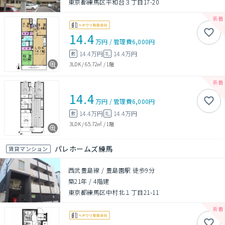
東京都練馬区平和台３丁目17-20
14.4
万円
/
管理費
6,000円
14.4万円
14.4万円
敷
礼
3LDK
/
65.72㎡
/
1階
14.4
万円
/
管理費
6,000円
14.4万円
14.4万円
敷
礼
3LDK
/
65.72㎡
/
1階
パレホームズ練馬
賃貸マンション
西武豊島線 / 豊島園駅 徒歩9分
築21年
/
4階建
東京都練馬区中村北１丁目21-11