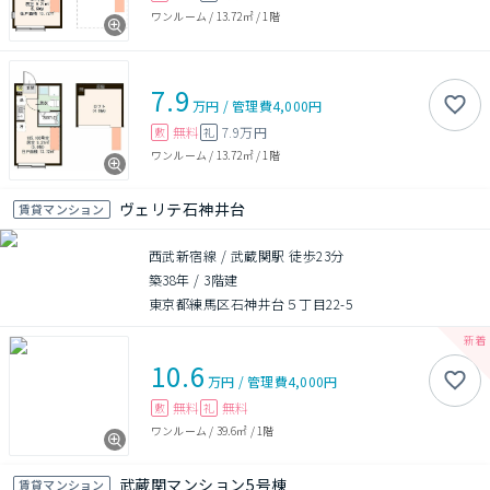
ワンルーム
/
13.72㎡
/
1階
7.9
万円
/
管理費
4,000円
無料
7.9万円
敷
礼
ワンルーム
/
13.72㎡
/
1階
ヴェリテ石神井台
賃貸マンション
西武新宿線 / 武蔵関駅 徒歩23分
築38年
/
3階建
東京都練馬区石神井台５丁目22-5
10.6
万円
/
管理費
4,000円
無料
無料
敷
礼
ワンルーム
/
39.6㎡
/
1階
武蔵関マンション5号棟
賃貸マンション