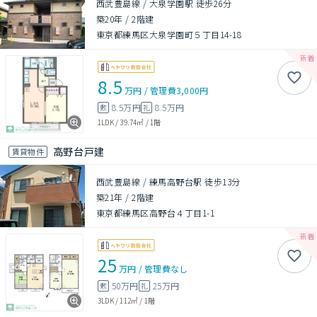
西武豊島線 / 大泉学園駅 徒歩26分
築20年
/
2階建
東京都練馬区大泉学園町５丁目14-18
8.5
万円
/
管理費
3,000円
8.5万円
8.5万円
敷
礼
1LDK
/
39.74㎡
/
1階
高野台戸建
賃貸物件
西武豊島線 / 練馬高野台駅 徒歩13分
築21年
/
2階建
東京都練馬区高野台４丁目1-1
25
万円
/
管理費
なし
50万円
25万円
敷
礼
3LDK
/
112㎡
/
1階