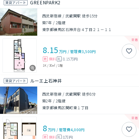
GREENPARK2
賃貸アパート
西武新宿線 / 武蔵関駅 徒歩15分
築7年
/
2階建
東京都練馬区石神井台４丁目２１－１１
8.15
万円
/
管理費
3,500円
無料
8.15万円
敷
礼
1K
/
30㎡
/
1階
ルーエ上石神井
賃貸アパート
西武新宿線 / 武蔵関駅 徒歩8分
築2年
/
2階建
東京都練馬区関町東１丁目
8
万円
/
管理費
4,000円
無料
8万円
敷
礼