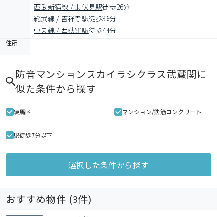
西武新宿線 / 東伏見駅
徒歩26分
総武線 / 吉祥寺駅
徒歩36分
中央線 / 西荻窪駅
徒歩44分
住所
防音マンションスカイラシクラス武蔵関
に
似た条件から探す
練馬区
マンション/鉄筋コンクリート
駅徒歩7分以下
選択した条件から探す
おすすめ物件 (
3
件)