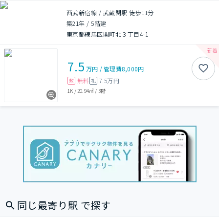
西武新宿線 / 武蔵関駅 徒歩11分
築21年
/
5階建
東京都練馬区関町北３丁目4-1
7.5
万円
/
管理費
8,000円
無料
7.5万円
敷
礼
1K
/
20.94㎡
/
3階
同じ最寄り駅 で探す