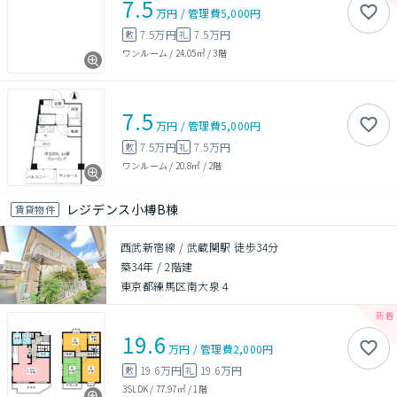
7.5
万円
/
管理費
5,000円
7.5万円
7.5万円
敷
礼
ワンルーム
/
24.05㎡
/
3階
7.5
万円
/
管理費
5,000円
7.5万円
7.5万円
敷
礼
ワンルーム
/
20.8㎡
/
2階
レジデンス小榑B棟
賃貸物件
西武新宿線 / 武蔵関駅 徒歩34分
築34年
/
2階建
東京都練馬区南大泉４
19.6
万円
/
管理費
2,000円
19.6万円
19.6万円
敷
礼
3SLDK
/
77.97㎡
/
1階