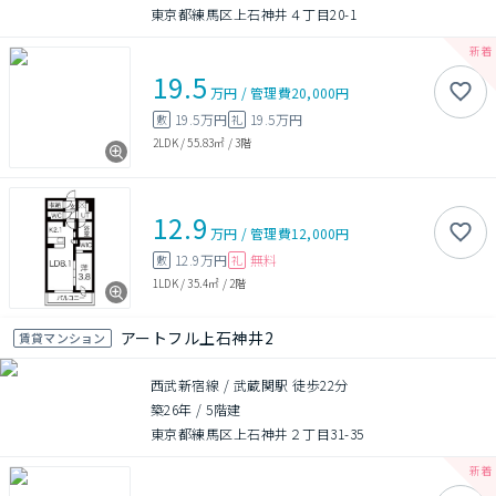
東京都練馬区上石神井４丁目20-1
19.5
万円
/
管理費
20,000円
19.5万円
19.5万円
敷
礼
2LDK
/
55.83㎡
/
3階
12.9
万円
/
管理費
12,000円
12.9万円
無料
敷
礼
1LDK
/
35.4㎡
/
2階
アートフル上石神井2
賃貸マンション
西武新宿線 / 武蔵関駅 徒歩22分
築26年
/
5階建
東京都練馬区上石神井２丁目31-35