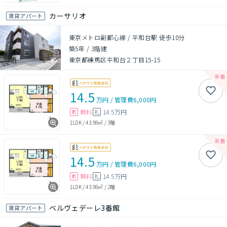
カーサリオ
賃貸アパート
東京メトロ副都心線 / 平和台駅 徒歩10分
築5年
/
3階建
東京都練馬区平和台２丁目15-15
14.5
万円
/
管理費
6,000円
無料
14.5万円
敷
礼
1LDK
/
43.98㎡
/
3階
14.5
万円
/
管理費
6,000円
無料
14.5万円
敷
礼
1LDK
/
43.98㎡
/
2階
ベルヴェデーレ3番館
賃貸アパート