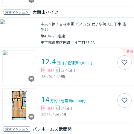
大関山ハイツ
賃貸マンション
中央本線 / 吉祥寺駅 バス12分 女子学院入口下車 徒
歩1分
築40年
/
8階建
東京都練馬区関町北４丁目33-28
12.4
万円
/
管理費
8,000円
無料
12.4万円
敷
礼
3DK
/
61.7㎡
/
4階
14
万円
/
管理費
8,000円
無料
14万円
敷
礼
2LDK
/
57.2㎡
/
5階
パレホームズ武蔵関
賃貸マンション