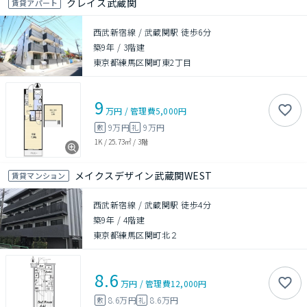
クレイス武蔵関
賃貸アパート
西武新宿線 / 武蔵関駅 徒歩6分
築9年
/
3階建
東京都練馬区関町東2丁目
9
万円
/
管理費
5,000円
9万円
9万円
敷
礼
1K
/
25.73㎡
/
3階
メイクスデザイン武蔵関WEST
賃貸マンション
西武新宿線 / 武蔵関駅 徒歩4分
築9年
/
4階建
東京都練馬区関町北２
8.6
万円
/
管理費
12,000円
8.6万円
8.6万円
敷
礼