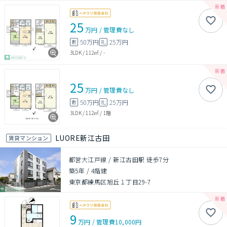
25
万円
/
管理費
なし
50万円
25万円
敷
礼
3LDK
/
112㎡
/
-
25
万円
/
管理費
なし
50万円
25万円
敷
礼
3LDK
/
112㎡
/
1階
LUORE新江古田
賃貸マンション
都営大江戸線 / 新江古田駅 徒歩7分
築5年
/
4階建
東京都練馬区旭丘１丁目29-7
9
万円
/
管理費
10,000円