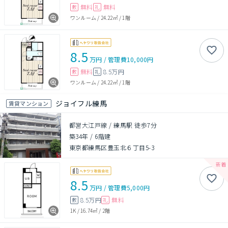
無料
無料
敷
礼
ワンルーム
/
24.22㎡
/
1階
8.5
万円
/
管理費
10,000円
無料
8.5万円
敷
礼
ワンルーム
/
24.22㎡
/
1階
ジョイフル練馬
賃貸マンション
都営大江戸線 / 練馬駅 徒歩7分
築34年
/
6階建
東京都練馬区豊玉北６丁目5-3
8.5
万円
/
管理費
5,000円
8.5万円
無料
敷
礼
1K
/
16.74㎡
/
2階