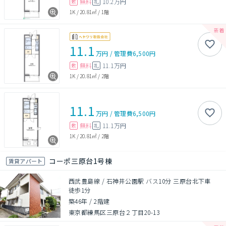
無料
10.2万円
敷
礼
1K
/
20.81㎡
/
1階
11.1
万円
/
管理費
6,500円
無料
11.1万円
敷
礼
1K
/
20.81㎡
/
2階
11.1
万円
/
管理費
6,500円
無料
11.1万円
敷
礼
1K
/
20.81㎡
/
2階
コーポ三原台1号棟
賃貸アパート
西武豊島線 / 石神井公園駅 バス10分 三原台北下車
徒歩1分
築46年
/
2階建
東京都練馬区三原台２丁目20-13