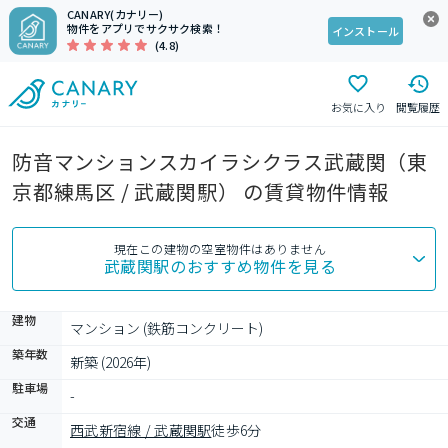
CANARY(カナリー)
物件をアプリでサクサク検索！
インストール
(4.8)
お気に入り
閲覧履歴
防音マンションスカイラシクラス武蔵関（東
京都練馬区 / 武蔵関駅） の賃貸物件情報
現在この建物の空室物件はありません
武蔵関駅
のおすすめ物件を見る
建物
マンション (鉄筋コンクリート)
築年数
新築 (2026年)
駐車場
-
交通
西武新宿線 / 武蔵関駅
徒歩6分