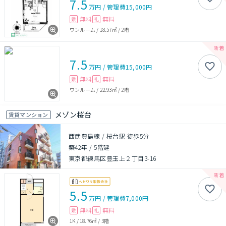
7.5
万円
/
管理費
15,000円
無料
無料
敷
礼
ワンルーム
/
18.57㎡
/
2階
7.5
万円
/
管理費
15,000円
無料
無料
敷
礼
ワンルーム
/
22.93㎡
/
2階
メゾン桜台
賃貸マンション
西武豊島線 / 桜台駅 徒歩5分
築42年
/
5階建
東京都練馬区豊玉上２丁目3-16
5.5
万円
/
管理費
7,000円
無料
無料
敷
礼
1K
/
18.76㎡
/
3階