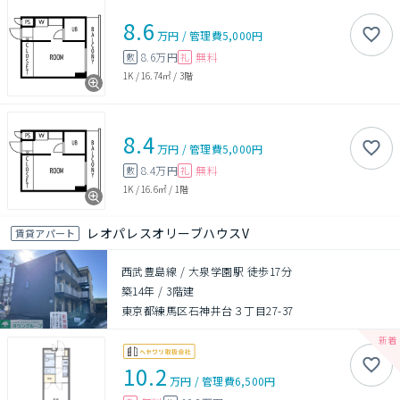
8.6
万円
/
管理費
5,000円
8.6万円
無料
敷
礼
1K
/
16.74㎡
/
3階
8.4
万円
/
管理費
5,000円
8.4万円
無料
敷
礼
1K
/
16.6㎡
/
1階
レオパレスオリーブハウスV
賃貸アパート
西武豊島線 / 大泉学園駅 徒歩17分
築14年
/
3階建
東京都練馬区石神井台３丁目27-37
10.2
万円
/
管理費
6,500円