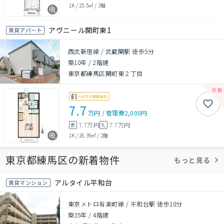
1K
/
25.5㎡
/
3階
アヴニール関町東1
賃貸アパート
西武新宿線 / 武蔵関駅 徒歩5分
築10年
/
2階建
東京都練馬区関町東２丁目
7.7
万円
/
管理費
2,000円
7.7万円
7.7万円
敷
礼
1K
/
26.39㎡
/
2階
東京都練馬区の新着物件
もっと見る
アルタイル平和台
賃貸マンション
東京メトロ有楽町線 / 平和台駅 徒歩10分
築35年
/
4階建