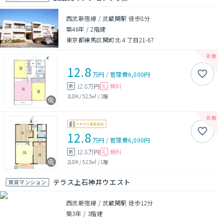
西武新宿線 / 武蔵関駅 徒歩8分
築46年
/
2階建
東京都練馬区関町北４丁目21-67
12.8
万円
/
管理費
6,000円
12.8万円
無料
敷
礼
2LDK
/
52.5㎡
/
2階
12.8
万円
/
管理費
6,000円
12.8万円
無料
敷
礼
2LDK
/
52.5㎡
/
1階
テラス上石神井ウエスト
賃貸マンション
西武新宿線 / 武蔵関駅 徒歩12分
築3年
/
3階建