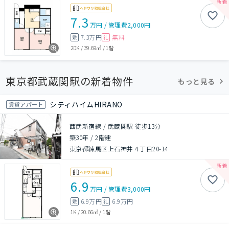
7.3
万円
/
管理費
2,000円
7.3万円
無料
敷
礼
2DK
/
39.69㎡
/
1階
東京都武蔵関駅の新着物件
もっと見る
シティハイムHIRANO
賃貸アパート
西武新宿線 / 武蔵関駅 徒歩13分
築30年
/
2階建
東京都練馬区上石神井４丁目20-14
6.9
万円
/
管理費
3,000円
6.9万円
6.9万円
敷
礼
1K
/
20.66㎡
/
1階