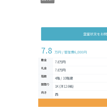
空室状況をお
7.8
万円 / 管理費
6,000円
敷金
7.8万円
礼金
7.8万円
階数
4階 / 10階建
間取り
1K (洋12.6帖)
向き
西