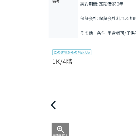
備考
契約期間: 定期借家 2年

保証会社: 保証会社利用必 
その他：条件: 単身者可/子
この建物からのPick Up
1K/4階
画像を拡大