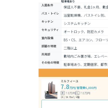
駐車場あり
入居条件
保証人不要、礼金1ヶ月、敷
バス・トイレ
浴室乾燥機、バストイレ別、
キッチン
システムキッチン
セキュリティ
オートロック、防犯カメラ
室内設備
BS・CS、エアコン、フロー
部屋の特徴
二階以上
共用部
敷地内ごみ置き場、エレベー
その他の特徴
駐車場あり、定期借家、都市
ミルフィーユ
7.8
万円
/
管理費6,000円
7.8万円
7.8万円
敷
礼
1K / 34.78㎡ / 4階