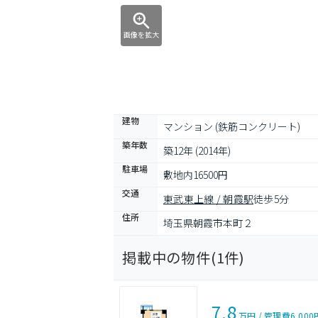
画像を拡大
建物
マンション (鉄筋コンクリート)
築年数
築12年 (2014年)
駐車場
敷地内16500円
交通
東武東上線 / 朝霞駅
徒歩5分
住所
埼玉県朝霞市本町２
掲載中の物件(
1
件)
7.8
万円
/
管理費
6,000