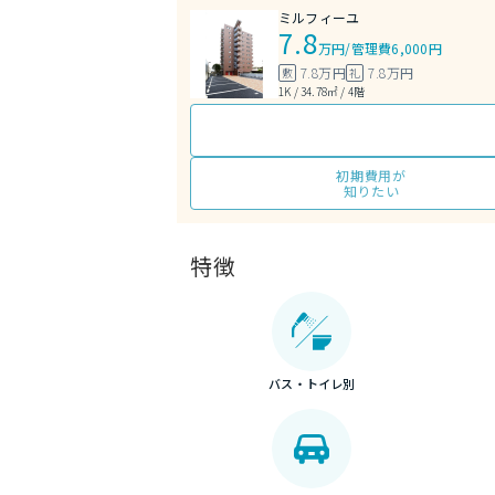
ミルフィーユ
7.8
万円
/
管理費6,000円
7.8万円
7.8万円
敷
礼
1K / 34.78㎡ / 4階
初期費用が
知りたい
特徴
バス・トイレ別