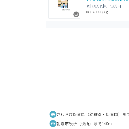
7.8万円
7.8万円
敷
礼
1K
/
34.78㎡
/
4階
さわらび保育園（幼稚園・保育園）まで
朝霞市役所（役所）まで140m