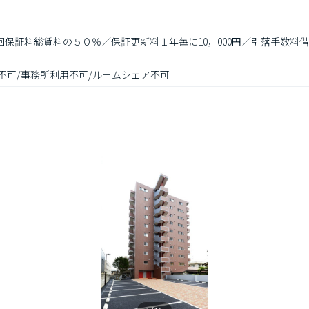
初回保証料総賃料の５０％／保証更新料１年毎に10，000円／引落手数料借
供不可/事務所利用不可/ルームシェア不可