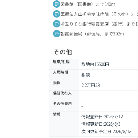
図書館（図書館）まで140m
医療法人山柳会塩味病院（その他）まで
埼玉りそな銀行朝霞支店（銀行）まで13
朝霞郵便局（郵便局）まで302m
その他
駐車/駐輪
敷地内16500円
入居時期
相談
損保
2.2万円2年
保証代行人
-
その他費用
-
情報
情報登録日:
2026/7/12
情報更新日:
2026/8/3
次回更新予定日:
2026/8/18