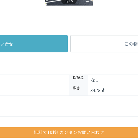
1/15
問い合せ
この物
保証金
なし
広さ
34.78㎡
無料で10秒! カンタンお問い合わせ